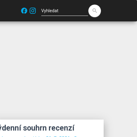
facebook
search
ýdenní souhrn recenzí