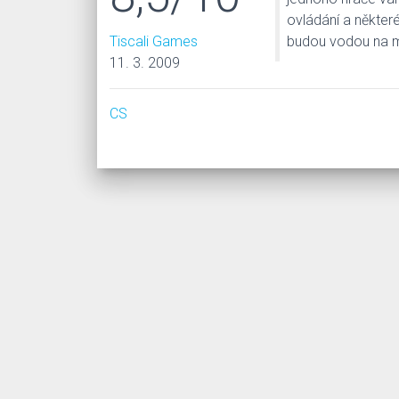
ovládání a někter
Tiscali Games
budou vodou na ml
11. 3. 2009
CS