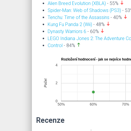
south
Alien Breed Evolution (XBLA)
- 55%
Spider-Man: Web of Shadows (PS3)
- 5
south
Tenchu: Time of the Assassins
- 40%
south
Kung Fu Panda 2 (Wii)
- 48%
south
Dynasty Warriors 6
- 60%
LEGO Indiana Jones 2: The Adventure Co
north
Control
- 84%
Rozložení hodnocení - jak se nejvíce hodno
4
Počet
2
0
50%
60%
70%
Recenze