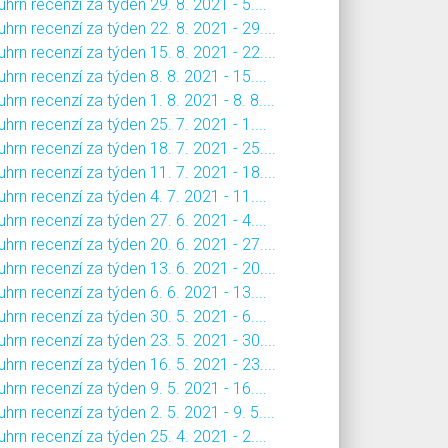
hrn recenzí za týden 29. 8. 2021 - 5....
hrn recenzí za týden 22. 8. 2021 - 29....
hrn recenzí za týden 15. 8. 2021 - 22....
hrn recenzí za týden 8. 8. 2021 - 15....
hrn recenzí za týden 1. 8. 2021 - 8. 8....
hrn recenzí za týden 25. 7. 2021 - 1....
hrn recenzí za týden 18. 7. 2021 - 25....
hrn recenzí za týden 11. 7. 2021 - 18....
hrn recenzí za týden 4. 7. 2021 - 11....
hrn recenzí za týden 27. 6. 2021 - 4....
hrn recenzí za týden 20. 6. 2021 - 27....
hrn recenzí za týden 13. 6. 2021 - 20....
hrn recenzí za týden 6. 6. 2021 - 13....
hrn recenzí za týden 30. 5. 2021 - 6....
hrn recenzí za týden 23. 5. 2021 - 30....
hrn recenzí za týden 16. 5. 2021 - 23....
hrn recenzí za týden 9. 5. 2021 - 16....
hrn recenzí za týden 2. 5. 2021 - 9. 5....
hrn recenzí za týden 25. 4. 2021 - 2....