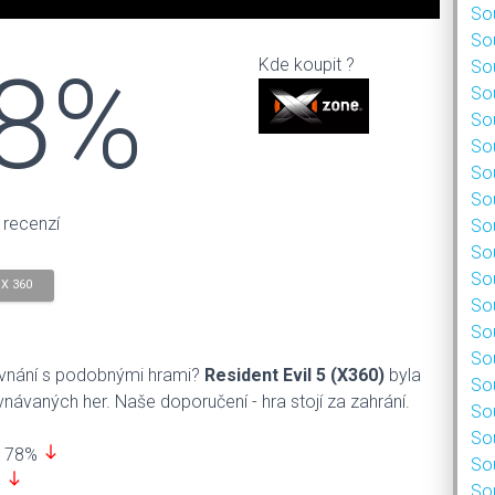
Sou
Sou
8%
Kde koupit ?
Sou
Sou
Sou
Sou
Sou
Sou
 recenzí
Sou
Sou
Sou
X 360
Sou
Sou
Sou
vnání s podobnými hrami?
Resident Evil 5 (X360)
byla
Sou
návaných her. Naše doporučení - hra stojí za zahrání.
Sou
Sou
south
- 78%
Sou
south
%
Sou