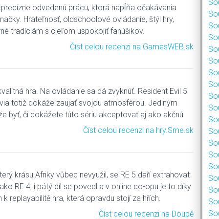
Sou
 precízne odvedenú prácu, ktorá napĺňa očakávania
Sou
načky. Hrateľnosť, oldschoolové ovládanie, štýl hry,
Sou
né tradíciám s cieľom uspokojiť fanúšikov.
Sou
Číst celou recenzi na GamesWEB.sk
Sou
Sou
Sou
Sou
 kvalitná hra. Na ovládanie sa dá zvyknúť. Resident Evil 5
Sou
via totiž dokáže zaujať svojou atmosférou. Jediným
Sou
 byť, či dokážete túto sériu akceptovať aj ako akčnú
Sou
Číst celou recenzi na hry.Sme.sk
Sou
Sou
Sou
Sou
který krásu Afriky vůbec nevyužil, se RE 5 daří extrahovat
Sou
jako RE 4, i pátý díl se povedl a v online co-opu je to díky
Sou
 replayabilitě hra, která opravdu stojí za hřích.
Sou
Sou
Číst celou recenzi na Doupě