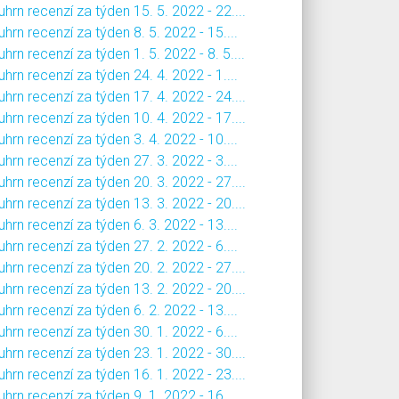
hrn recenzí za týden 15. 5. 2022 - 22....
hrn recenzí za týden 8. 5. 2022 - 15....
hrn recenzí za týden 1. 5. 2022 - 8. 5....
hrn recenzí za týden 24. 4. 2022 - 1....
hrn recenzí za týden 17. 4. 2022 - 24....
hrn recenzí za týden 10. 4. 2022 - 17....
hrn recenzí za týden 3. 4. 2022 - 10....
hrn recenzí za týden 27. 3. 2022 - 3....
hrn recenzí za týden 20. 3. 2022 - 27....
hrn recenzí za týden 13. 3. 2022 - 20....
hrn recenzí za týden 6. 3. 2022 - 13....
hrn recenzí za týden 27. 2. 2022 - 6....
hrn recenzí za týden 20. 2. 2022 - 27....
hrn recenzí za týden 13. 2. 2022 - 20....
hrn recenzí za týden 6. 2. 2022 - 13....
hrn recenzí za týden 30. 1. 2022 - 6....
hrn recenzí za týden 23. 1. 2022 - 30....
hrn recenzí za týden 16. 1. 2022 - 23....
hrn recenzí za týden 9. 1. 2022 - 16....