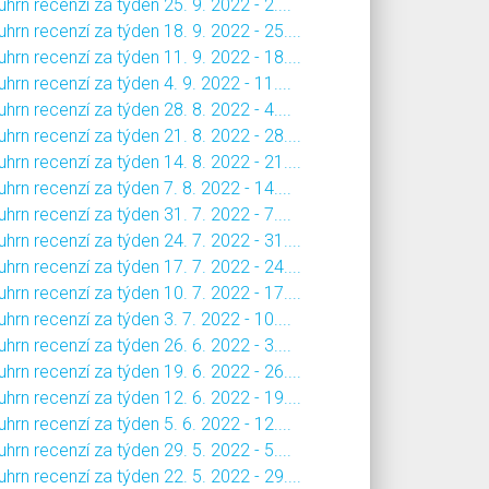
hrn recenzí za týden 25. 9. 2022 - 2....
hrn recenzí za týden 18. 9. 2022 - 25....
hrn recenzí za týden 11. 9. 2022 - 18....
hrn recenzí za týden 4. 9. 2022 - 11....
hrn recenzí za týden 28. 8. 2022 - 4....
hrn recenzí za týden 21. 8. 2022 - 28....
hrn recenzí za týden 14. 8. 2022 - 21....
hrn recenzí za týden 7. 8. 2022 - 14....
hrn recenzí za týden 31. 7. 2022 - 7....
hrn recenzí za týden 24. 7. 2022 - 31....
hrn recenzí za týden 17. 7. 2022 - 24....
hrn recenzí za týden 10. 7. 2022 - 17....
hrn recenzí za týden 3. 7. 2022 - 10....
hrn recenzí za týden 26. 6. 2022 - 3....
hrn recenzí za týden 19. 6. 2022 - 26....
hrn recenzí za týden 12. 6. 2022 - 19....
hrn recenzí za týden 5. 6. 2022 - 12....
hrn recenzí za týden 29. 5. 2022 - 5....
hrn recenzí za týden 22. 5. 2022 - 29....