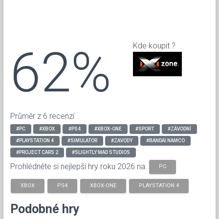
62%
Kde koupit ?
Průměr z 6 recenzí
#PC
#XBOX
#PS4
#XBOX-ONE
#SPORT
#ZÁVODNÍ
#PLAYSTATION 4
#SIMULATOR
#ZAVODY
#BANDAI NAMCO
#PROJECT CARS 2
#SLIGHTLY MAD STUDIOS
Prohlédněte si nejlepší hry roku 2026 na:
PC
XBOX
PS4
XBOX-ONE
PLAYSTATION 4
Podobné hry