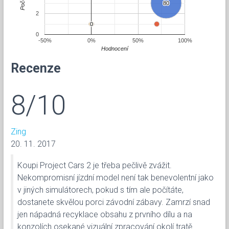
Počet
80
80
2
0
0
0
-50%
0%
50%
100%
Hodnocení
Recenze
8/10
Zing
20. 11. 2017
Koupi Project Cars 2 je třeba pečlivě zvážit.
Nekompromisní jízdní model není tak benevolentní jako
v jiných simulátorech, pokud s tím ale počítáte,
dostanete skvělou porci závodní zábavy. Zamrzí snad
jen nápadná recyklace obsahu z prvního dílu a na
konzolích osekané vizuální zpracování okolí tratě.