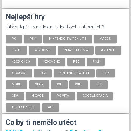
Nejlepší hry
Jaké nejlepší hry najdete na jednotlivých platformách ?
PC
PS4
NINTENDO SWITCH LITE
MACOS
LINUX
WINDOWS
PLAYSTATION 4
ANDROID
XBOX ONE X
XBOX-ONE
PS5
PS2
XBOX 360
PS3
NINTENDO SWITCH
PSP
MOBIL
XBOX
WII
WIIU
3DS
GBA
N-GAGE
PS VITA
GOOGLE STADIA
XBOX SERIES X
ALL
Co by ti nemělo utéct