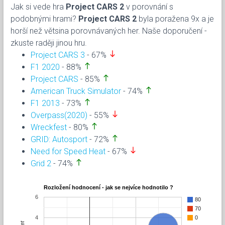
Jak si vede hra
Project CARS 2
v porovnání s
podobnými hrami?
Project CARS 2
byla poražena 9x a je
horší než větsina porovnávaných her. Naše doporučení -
zkuste raději jinou hru.
south
Project CARS 3
- 67%
north
F1 2020
- 88%
north
Project CARS
- 85%
north
American Truck Simulator
- 74%
north
F1 2013
- 73%
south
Overpass(2020)
- 55%
north
Wreckfest
- 80%
north
GRID: Autosport
- 72%
south
Need for Speed Heat
- 67%
north
Grid 2
- 74%
Rozložení hodnocení - jak se nejvíce hodnotilo ?
6
80
70
4
0