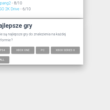
epang2
- 8/10
GO 2K Drive
- 6/10
ajlepsze gry
ie są najlepsze gry do znalezienia na każdej
tformie ?
PS4
XBOX ONE
PC
XBOX SERIES X
ALL