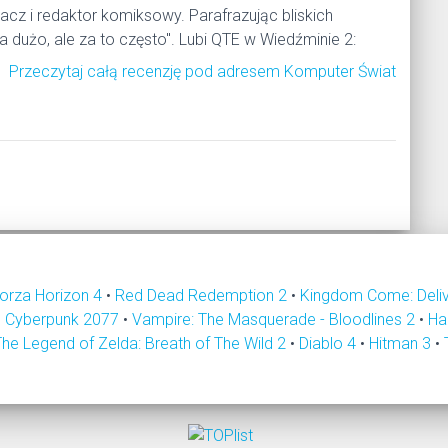
acz i redaktor komiksowy. Parafrazując bliskich
 dużo, ale za to często". Lubi QTE w Wiedźminie 2:
Przeczytaj całą recenzję pod adresem Komputer Świat
orza Horizon 4
•
Red Dead Redemption 2
•
Kingdom Come: Deli
•
Cyberpunk 2077
•
Vampire: The Masquerade - Bloodlines 2
•
Ha
The Legend of Zelda: Breath of The Wild 2
•
Diablo 4
•
Hitman 3
•