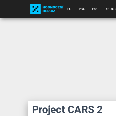
PC
PS4
PS5
XBOX-
Project CARS 2