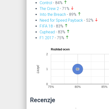
north
Control
- 84%
south
The Crew 2
- 71%
north
Into the Breach
- 89%
south
Need for Speed Payback
- 52%
north
FIFA 18
- 83%
north
Cuphead
- 83%
north
F1 2017
- 75%
Rozkład ocen
2
Liczyć
1
80
80
0
75%
80%
85%
Recenzje