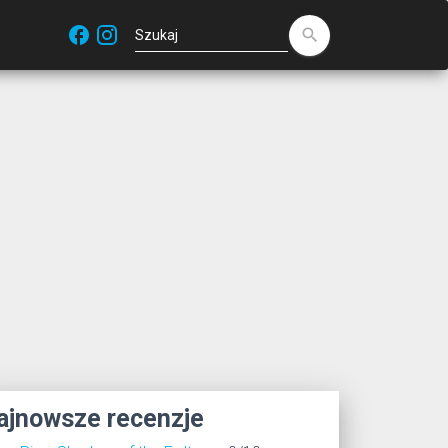
facebook
search
ajnowsze recenzje