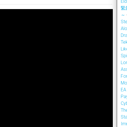
Eld
緊
～
Ste
Alo
Dr
Te
Li
Sp
Lor
As
Fo
Mo
EA
Pa
Cy
Th
Sta
Im