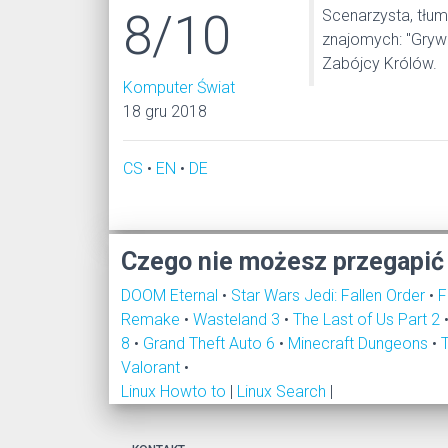
8/10
Scenarzysta, tłum
znajomych: "Grywa
Zabójcy Królów.
Komputer Świat
18 gru 2018
CS
•
EN
•
DE
Czego nie możesz przegapić
DOOM Eternal
•
Star Wars Jedi: Fallen Order
•
F
Remake
•
Wasteland 3
•
The Last of Us Part 2
8
•
Grand Theft Auto 6
•
Minecraft Dungeons
•
Valorant
•
Linux Howto to
|
Linux Search
|