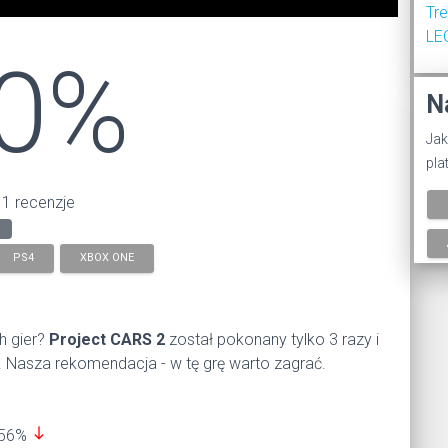
Tr
LE
0%
N
Jak
pla
 1 recenzje
PS4
XBOX ONE
h gier?
Project CARS 2
został pokonany tylko 3 razy i
. Nasza rekomendacja - w tę grę warto zagrać.
south
 56%