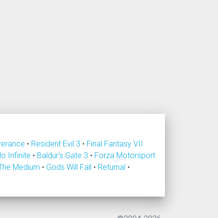
verance
•
Resident Evil 3
•
Final Fantasy VII
lo Infinite
•
Baldur's Gate 3
•
Forza Motorsport
The Medium
•
Gods Will Fall
•
Returnal
•