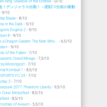
en Ring: Shadow of the Erdtree
- 0/10
急！デンジャラス出勤！ ~遅刻10分前の衝動
- 9/10
llar Blade
- 8/10
ne in the Dark
- 5/10
agon’s Dogma 2
- 9/10
kken 8
- 9/10
ke a Dragon Gaiden: The Man Who...
- 6,5/10
ider+
- 9/10
ds of the Fallen
- 7/10
sassin's Creed Mirage
- 7,5/10
rza Motorsport
- 7/10
rtal Kombat 1
- 8,5/10
 SPORTS FC 24
- 7/10
yday 3
- 7/10
berpunk 2077: Phantom Liberty
- 9,5/10
e Crew: Motorfest
- 8,5/10
rfield
- 8,5/10
mortals of Aveum
- 5,5/10