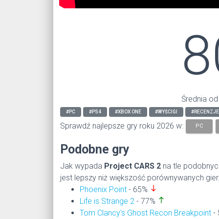
8
Średnia od
#PC
#PS4
#XBOX ONE
#WYŚCIGI
#RECENZJE
Sprawdź najlepsze gry roku 2026 w:
PC
Podobne gry
Jak wypada
Project CARS 2
na tle podobnyc
jest lepszy niż większość porównywanych gier
south
Phoenix Point
- 65%
north
Life is Strange 2
- 77%
Tom Clancy's Ghost Recon Breakpoint
-