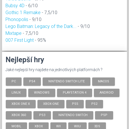
Bubsy 4D
- 6/10
Gothic 1 Remake
- 7,5/10
Phonopolis
- 9/10
Lego Batman: Legacy of the Dark...
- 9/10
Mixtape
- 7,5/10
007 First Light
- 95%
Nejlepší hry
Jaké nejlepší hry najdete na jednotlivých platformách ?
PC
PS4
NINTENDO SWITCH LITE
MACOS
LINUX
WINDOWS
PLAYSTATION 4
ANDROID
XBOX ONE X
XBOX-ONE
PS5
PS2
XBOX 360
PS3
NINTENDO SWITCH
PSP
MOBIL
XBOX
WII
WIIU
3DS