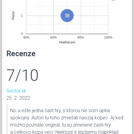
Počet
1
70
70
0
40%
60%
80%
100%
Hodnocení
Recenze
7/10
Sector.sk
25. 2. 2022
No a ešte jedna časť hry, s ktorou nie som úplne
spokojný. Autori tu toho zmiešali naozaj kopec. Aj keď
možno poznáte originál, tu sú zmenené časti hry
a celkovo kopa vecí. Niektoré k lepšiemu (napríklad