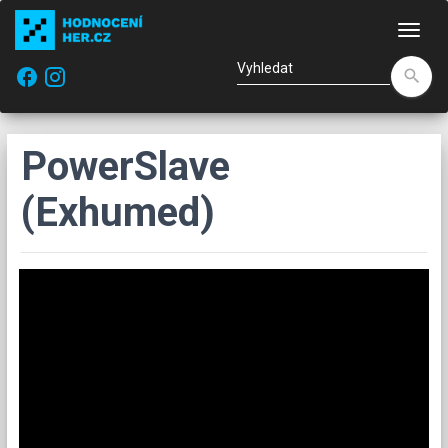
Nav
facebook
search
PowerSlave
(Exhumed)