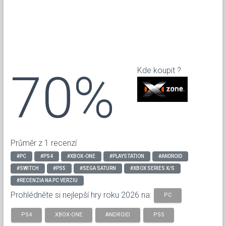
70%
Kde koupit ?
Průměr z 1 recenzí
#PC
#PS4
#XBOX-ONE
#PLAYSTATION
#ANDROID
#SWITCH
#PS5
#SEGA SATURN
#XBOX SERIES X/S
#RECENZIA NA PC VERZIU
Prohlédněte si nejlepší hry roku 2026 na:
PC
PS4
XBOX-ONE
ANDROID
PS5