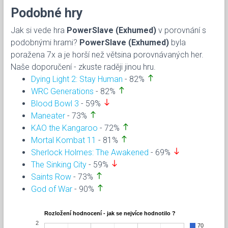
Podobné hry
Jak si vede hra
PowerSlave (Exhumed)
v porovnání s
podobnými hrami?
PowerSlave (Exhumed)
byla
poražena 7x a je horší než větsina porovnávaných her.
Naše doporučení - zkuste raději jinou hru.
north
Dying Light 2: Stay Human
- 82%
north
WRC Generations
- 82%
south
Blood Bowl 3
- 59%
north
Maneater
- 73%
north
KAO the Kangaroo
- 72%
north
Mortal Kombat 11
- 81%
south
Sherlock Holmes: The Awakened
- 69%
south
The Sinking City
- 59%
north
Saints Row
- 73%
north
God of War
- 90%
Rozložení hodnocení - jak se nejvíce hodnotilo ?
2
70