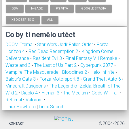
GBA
N-GAGE
PS VITA
GOOGLE STADIA
XBOX SERIES X
ALL
Co by ti nemělo utéct
DOOM Eternal
•
Star Wars Jedi: Fallen Order
•
Forza
Horizon 4
•
Red Dead Redemption 2
•
Kingdom Come:
Deliverance
•
Resident Evil 3
•
Final Fantasy VII Remake
•
Wasteland 3
•
The Last of Us Part 2
•
Cyberpunk 2077
•
Vampire: The Masquerade - Bloodlines 2
•
Halo Infinite
•
Baldur's Gate 3
•
Forza Motorsport 8
•
Grand Theft Auto 6
•
Minecraft Dungeons
•
The Legend of Zelda: Breath of The
Wild 2
•
Diablo 4
•
Hitman 3
•
The Medium
•
Gods Will Fall
•
Returnal
•
Valorant
•
Linux Howto to
|
Linux Search
|
©2004-2026
KONTAKT