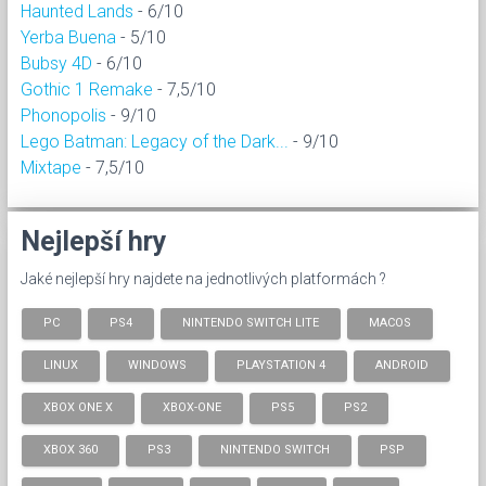
Haunted Lands
- 6/10
Yerba Buena
- 5/10
Bubsy 4D
- 6/10
Gothic 1 Remake
- 7,5/10
Phonopolis
- 9/10
Lego Batman: Legacy of the Dark...
- 9/10
Mixtape
- 7,5/10
Nejlepší hry
Jaké nejlepší hry najdete na jednotlivých platformách ?
PC
PS4
NINTENDO SWITCH LITE
MACOS
LINUX
WINDOWS
PLAYSTATION 4
ANDROID
XBOX ONE X
XBOX-ONE
PS5
PS2
XBOX 360
PS3
NINTENDO SWITCH
PSP