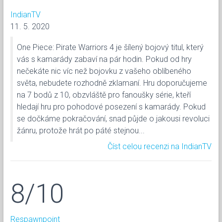
IndianTV
11. 5. 2020
One Piece: Pirate Warriors 4 je šílený bojový titul, který
vás s kamarády zabaví na pár hodin. Pokud od hry
nečekáte nic víc než bojovku z vašeho oblíbeného
světa, nebudete rozhodně zklamaní. Hru doporučujeme
na 7 bodů z 10, obzvláště pro fanoušky série, kteří
hledají hru pro pohodové posezení s kamarády. Pokud
se dočkáme pokračování, snad půjde o jakousi revoluci
žánru, protože hrát po páté stejnou...
Číst celou recenzi na IndianTV
8/10
Respawnpoint