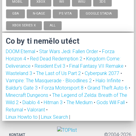
MOBIL
XBOX
WII
WIIU
3DS
GBA
N-GAGE
PS VITA
GOOGLE STADIA
XBOX SERIES X
ALL
Co by ti nemělo utéct
DOOM Eternal
•
Star Wars Jedi: Fallen Order
•
Forza
Horizon 4
•
Red Dead Redemption 2
•
Kingdom Come:
Deliverance
•
Resident Evil 3
•
Final Fantasy VII Remake
•
Wasteland 3
•
The Last of Us Part 2
•
Cyberpunk 2077
•
Vampire: The Masquerade - Bloodlines 2
•
Halo Infinite
•
Baldur's Gate 3
•
Forza Motorsport 8
•
Grand Theft Auto 6
•
Minecraft Dungeons
•
The Legend of Zelda: Breath of The
Wild 2
•
Diablo 4
•
Hitman 3
•
The Medium
•
Gods Will Fall
•
Returnal
•
Valorant
•
Linux Howto to
|
Linux Search
|
©2004-2026
KONTAKT