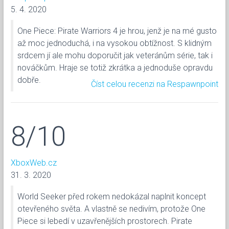
5. 4. 2020
One Piece: Pirate Warriors 4 je hrou, jenž je na mé gusto
až moc jednoduchá, i na vysokou obtížnost. S klidným
srdcem jí ale mohu doporučit jak veteránům série, tak i
nováčkům. Hraje se totiž zkrátka a jednoduše opravdu
dobře.
Číst celou recenzi na Respawnpoint
8/10
XboxWeb.cz
31. 3. 2020
World Seeker před rokem nedokázal naplnit koncept
otevřeného světa. A vlastně se nedivím, protože One
Piece si lebedí v uzavřenějších prostorech. Pirate