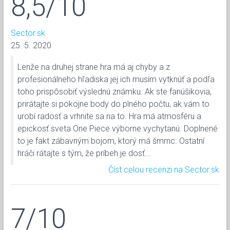
8,5/10
Sector.sk
25. 5. 2020
Lenže na druhej strane hra má aj chyby a z
profesionálneho hľadiska jej ich musím vytknúť a podľa
toho prispôsobiť výslednú známku. Ak ste fanúšikovia,
prirátajte si pokojne body do plného počtu, ak vám to
urobí radosť a vrhnite sa na to. Hra má atmosféru a
epickosť sveta One Piece výborne vychytanú. Doplnené
to je fakt zábavným bojom, ktorý má šmrnc. Ostatní
hráči rátajte s tým, že príbeh je dosť...
Číst celou recenzi na Sector.sk
7/10