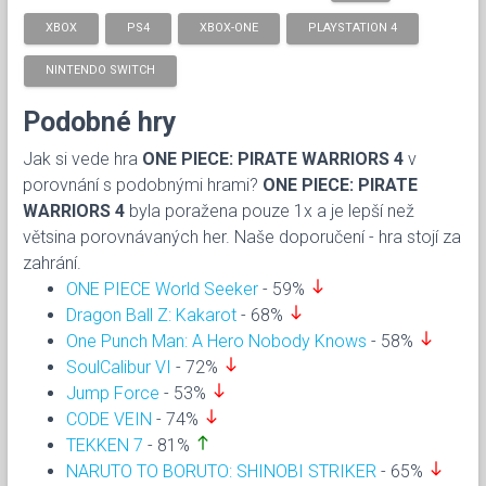
XBOX
PS4
XBOX-ONE
PLAYSTATION 4
NINTENDO SWITCH
Podobné hry
Jak si vede hra
ONE PIECE: PIRATE WARRIORS 4
v
porovnání s podobnými hrami?
ONE PIECE: PIRATE
WARRIORS 4
byla poražena pouze 1x a je lepší než
větsina porovnávaných her. Naše doporučení - hra stojí za
zahrání.
south
ONE PIECE World Seeker
- 59%
south
Dragon Ball Z: Kakarot
- 68%
south
One Punch Man: A Hero Nobody Knows
- 58%
south
SoulCalibur VI
- 72%
south
Jump Force
- 53%
south
CODE VEIN
- 74%
north
TEKKEN 7
- 81%
south
NARUTO TO BORUTO: SHINOBI STRIKER
- 65%