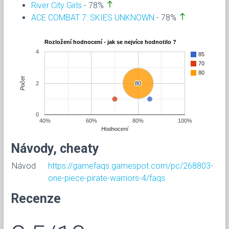
north
River City Girls
- 78%
north
ACE COMBAT 7: SKIES UNKNOWN
- 78%
Rozložení hodnocení - jak se nejvíce hodnotilo ?
4
85
70
80
Počet
2
80
80
0
40%
60%
80%
100%
Hodnocení
Návody, cheaty
Návod
https://gamefaqs.gamespot.com/pc/268803-
one-piece-pirate-warriors-4/faqs
Recenze