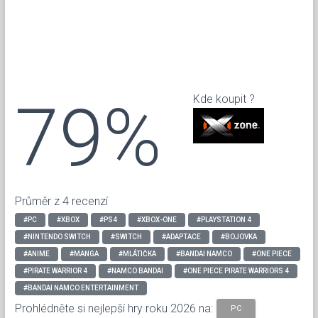
79%
Kde koupit ?
Průměr z 4 recenzí
#PC
#XBOX
#PS4
#XBOX-ONE
#PLAYSTATION 4
#NINTENDO SWITCH
#SWITCH
#ADAPTACE
#BOJOVKA
#ANIME
#MANGA
#MLÁTIČKA
#BANDAI NAMCO
#ONE PIECE
#PIRATE WARRIOR 4
#NAMCO BANDAI
#ONE PIECE PIRATE WARRIORS 4
#BANDAI NAMCO ENTERTAINMENT
Prohlédněte si nejlepší hry roku 2026 na:
PC