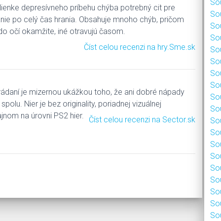
Sou
lienke depresívneho príbehu chýba potrebný cit pre
Sou
ie po celý čas hrania. Obsahuje mnoho chýb, pričom
Sou
o očí okamžite, iné otravujú časom.
Sou
Číst celou recenzi na hry.Sme.sk
Sou
Sou
Sou
Sou
rádaní je mizernou ukážkou toho, že ani dobré nápady
Sou
polu. Nier je bez originality, poriadnej vizuálnej
Sou
ajnom na úrovni PS2 hier.
Číst celou recenzi na Sector.sk
Sou
Sou
Sou
Sou
Sou
Sou
Sou
Sou
Sou