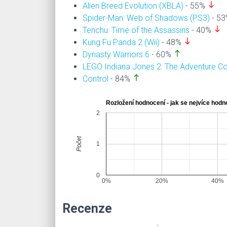
south
Alien Breed Evolution (XBLA)
- 55%
Spider-Man: Web of Shadows (PS3)
- 5
south
Tenchu: Time of the Assassins
- 40%
south
Kung Fu Panda 2 (Wii)
- 48%
north
Dynasty Warriors 6
- 60%
LEGO Indiana Jones 2: The Adventure Co
north
Control
- 84%
Rozložení hodnocení - jak se nejvíce hodno
2
Počet
1
0
0%
20%
40%
Recenze