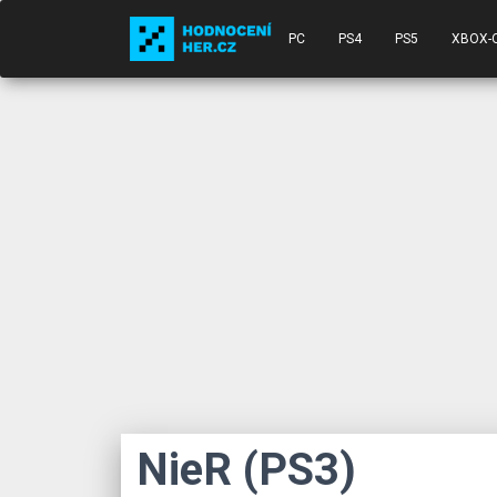
PC
PS4
PS5
XBOX-
NieR (PS3)