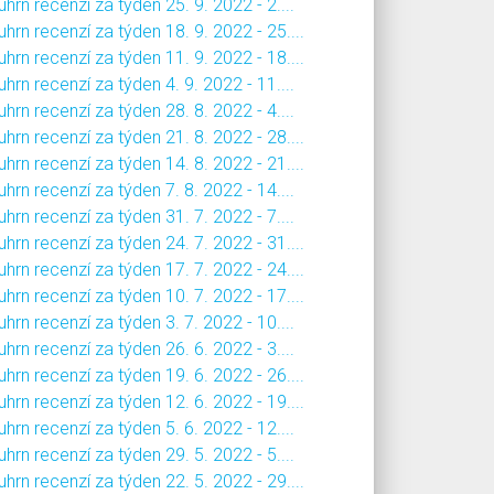
hrn recenzí za týden 25. 9. 2022 - 2....
hrn recenzí za týden 18. 9. 2022 - 25....
hrn recenzí za týden 11. 9. 2022 - 18....
hrn recenzí za týden 4. 9. 2022 - 11....
hrn recenzí za týden 28. 8. 2022 - 4....
hrn recenzí za týden 21. 8. 2022 - 28....
hrn recenzí za týden 14. 8. 2022 - 21....
hrn recenzí za týden 7. 8. 2022 - 14....
hrn recenzí za týden 31. 7. 2022 - 7....
hrn recenzí za týden 24. 7. 2022 - 31....
hrn recenzí za týden 17. 7. 2022 - 24....
hrn recenzí za týden 10. 7. 2022 - 17....
hrn recenzí za týden 3. 7. 2022 - 10....
hrn recenzí za týden 26. 6. 2022 - 3....
hrn recenzí za týden 19. 6. 2022 - 26....
hrn recenzí za týden 12. 6. 2022 - 19....
hrn recenzí za týden 5. 6. 2022 - 12....
hrn recenzí za týden 29. 5. 2022 - 5....
hrn recenzí za týden 22. 5. 2022 - 29....