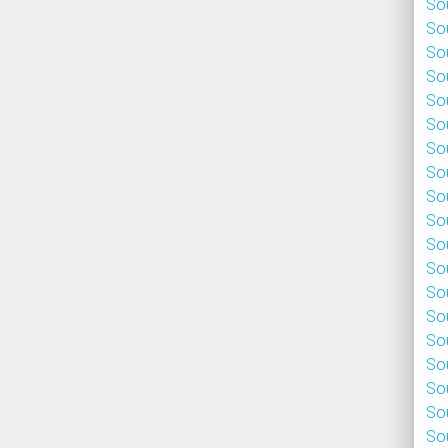
Sou
Sou
Sou
Sou
Sou
Sou
Sou
Sou
Sou
Sou
Sou
Sou
Sou
Sou
Sou
Sou
Sou
Sou
Sou