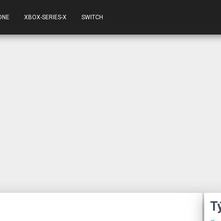
ONE
XBOX-SERIES-X
SWITCH
T