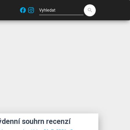
facebook
search
ýdenní souhrn recenzí