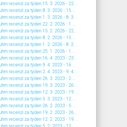
hrn recenzí za týden 15. 3. 2026 - 22....
hrn recenzí za týden 8. 3. 2026 - 15....
hrn recenzí za týden 1. 3. 2026 - 8. 3....
hrn recenzí za týden 22. 2. 2026 - 1....
hrn recenzí za týden 15. 2. 2026 - 22....
hrn recenzí za týden 8. 2. 2026 - 15....
hrn recenzí za týden 1. 2. 2026 - 8. 2....
hrn recenzí za týden 25. 1. 2026 - 1....
hrn recenzí za týden 16. 4. 2023 - 23....
hrn recenzí za týden 9. 4. 2023 - 16....
hrn recenzí za týden 2. 4. 2023 - 9. 4....
hrn recenzí za týden 26. 3. 2023 - 2....
hrn recenzí za týden 19. 3. 2023 - 26....
hrn recenzí za týden 12. 3. 2023 - 19....
hrn recenzí za týden 5. 3. 2023 - 12....
hrn recenzí za týden 26. 2. 2023 - 5....
hrn recenzí za týden 19. 2. 2023 - 26....
hrn recenzí za týden 12. 2. 2023 - 19....
hrn recenzí za týden 5. 2. 2023 - 12....