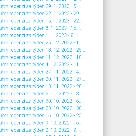
hrn recenzí za týden 29. 1. 2023 - 5....
hrn recenzí za týden 22. 1. 2023 - 29....
hrn recenzí za týden 15. 1. 2023 - 22....
hrn recenzí za týden 8. 1. 2023 - 15....
hrn recenzí za týden 1. 1. 2023 - 8. 1....
hrn recenzí za týden 25. 12. 2022 - 1....
hrn recenzí za týden 18. 12. 2022 - 25....
hrn recenzí za týden 11. 12. 2022 - 18....
hrn recenzí za týden 4. 12. 2022 - 11....
hrn recenzí za týden 27. 11. 2022 - 4....
hrn recenzí za týden 20. 11. 2022 - 27....
hrn recenzí za týden 13. 11. 2022 - 20....
hrn recenzí za týden 6. 11. 2022 - 13....
hrn recenzí za týden 30. 10. 2022 - 6....
hrn recenzí za týden 23. 10. 2022 - 30....
hrn recenzí za týden 16. 10. 2022 - 23....
hrn recenzí za týden 9. 10. 2022 - 16....
hrn recenzí za týden 2. 10. 2022 - 9....