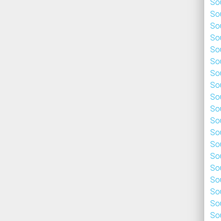
Sou
Sou
Sou
Sou
Sou
Sou
Sou
Sou
Sou
Sou
Sou
Sou
Sou
Sou
Sou
Sou
Sou
Sou
Sou