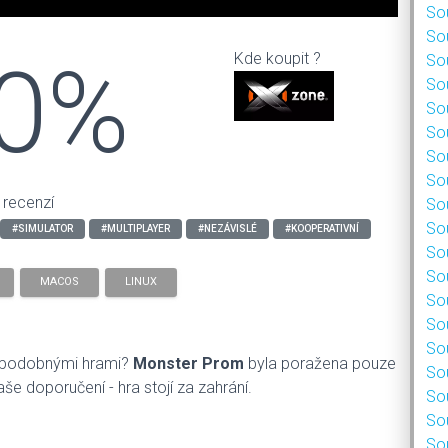
Sou
Sou
0%
Kde koupit ?
Sou
Sou
Sou
Sou
Sou
Sou
 recenzí
Sou
Sou
#SIMULATOR
#MULTIPLAYER
#NEZÁVISLÉ
#KOOPERATIVNÍ
Sou
Sou
MACOS
LINUX
Sou
Sou
Sou
 podobnými hrami?
Monster Prom
byla poražena pouze
Sou
še doporučení - hra stojí za zahrání.
Sou
Sou
Sou