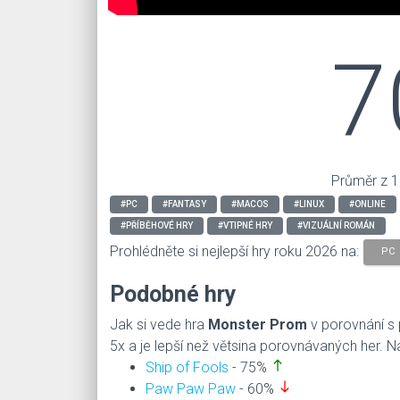
7
Průměr z 1
#PC
#FANTASY
#MACOS
#LINUX
#ONLINE
#PŘÍBĚHOVÉ HRY
#VTIPNÉ HRY
#VIZUÁLNÍ ROMÁN
Prohlédněte si nejlepší hry roku 2026 na:
PC
Podobné hry
Jak si vede hra
Monster Prom
v porovnání s
5x a je lepší než větsina porovnávaných her. Na
north
Ship of Fools
- 75%
south
Paw Paw Paw
- 60%