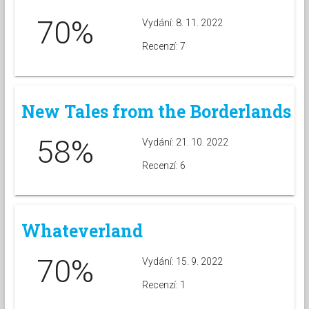
70%
Vydání: 8. 11. 2022
Recenzí: 7
New Tales from the Borderlands
58%
Vydání: 21. 10. 2022
Recenzí: 6
Whateverland
70%
Vydání: 15. 9. 2022
Recenzí: 1