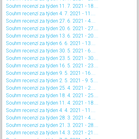
Souhrn recenzí za týden 11. 7. 2021 - 18....
Souhrn recenzí za týden 4. 7. 2021 - 11....
Souhrn recenzí za týden 27. 6. 2021 - 4....
Souhrn recenzí za týden 20. 6. 2021 - 27....
Souhrn recenzí za týden 13. 6. 2021 - 20....
Souhrn recenzí za týden 6. 6. 2021 - 13....
Souhrn recenzí za týden 30. 5. 2021 - 6....
Souhrn recenzí za týden 23. 5. 2021 - 30....
Souhrn recenzí za týden 16. 5. 2021 - 23....
Souhrn recenzí za týden 9. 5. 2021 - 16....
Souhrn recenzí za týden 2. 5. 2021 - 9. 5....
Souhrn recenzí za týden 25. 4. 2021 - 2....
Souhrn recenzí za týden 18. 4. 2021 - 25....
Souhrn recenzí za týden 11. 4. 2021 - 18....
Souhrn recenzí za týden 4. 4. 2021 - 11....
Souhrn recenzí za týden 28. 3. 2021 - 4....
Souhrn recenzí za týden 21. 3. 2021 - 28....
Souhrn recenzí za týden 14. 3. 2021 - 21....