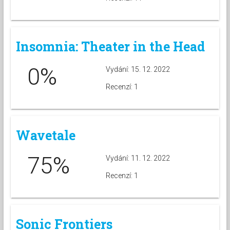
Insomnia: Theater in the Head
0%
Vydání: 15. 12. 2022
Recenzí: 1
Wavetale
75%
Vydání: 11. 12. 2022
Recenzí: 1
Sonic Frontiers