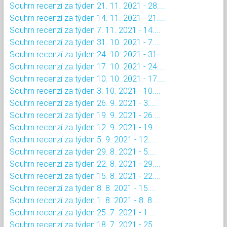
Souhrn recenzí za týden 21. 11. 2021 - 28....
Souhrn recenzí za týden 14. 11. 2021 - 21....
Souhrn recenzí za týden 7. 11. 2021 - 14....
Souhrn recenzí za týden 31. 10. 2021 - 7....
Souhrn recenzí za týden 24. 10. 2021 - 31....
Souhrn recenzí za týden 17. 10. 2021 - 24....
Souhrn recenzí za týden 10. 10. 2021 - 17....
Souhrn recenzí za týden 3. 10. 2021 - 10....
Souhrn recenzí za týden 26. 9. 2021 - 3....
Souhrn recenzí za týden 19. 9. 2021 - 26....
Souhrn recenzí za týden 12. 9. 2021 - 19....
Souhrn recenzí za týden 5. 9. 2021 - 12....
Souhrn recenzí za týden 29. 8. 2021 - 5....
Souhrn recenzí za týden 22. 8. 2021 - 29....
Souhrn recenzí za týden 15. 8. 2021 - 22....
Souhrn recenzí za týden 8. 8. 2021 - 15....
Souhrn recenzí za týden 1. 8. 2021 - 8. 8....
Souhrn recenzí za týden 25. 7. 2021 - 1....
Souhrn recenzí za týden 18. 7. 2021 - 25....