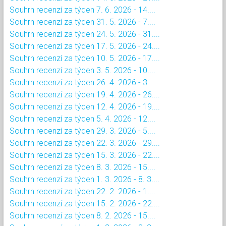
Souhrn recenzí za týden 7. 6. 2026 - 14....
Souhrn recenzí za týden 31. 5. 2026 - 7....
Souhrn recenzí za týden 24. 5. 2026 - 31....
Souhrn recenzí za týden 17. 5. 2026 - 24....
Souhrn recenzí za týden 10. 5. 2026 - 17....
Souhrn recenzí za týden 3. 5. 2026 - 10....
Souhrn recenzí za týden 26. 4. 2026 - 3....
Souhrn recenzí za týden 19. 4. 2026 - 26....
Souhrn recenzí za týden 12. 4. 2026 - 19....
Souhrn recenzí za týden 5. 4. 2026 - 12....
Souhrn recenzí za týden 29. 3. 2026 - 5....
Souhrn recenzí za týden 22. 3. 2026 - 29....
Souhrn recenzí za týden 15. 3. 2026 - 22....
Souhrn recenzí za týden 8. 3. 2026 - 15....
Souhrn recenzí za týden 1. 3. 2026 - 8. 3....
Souhrn recenzí za týden 22. 2. 2026 - 1....
Souhrn recenzí za týden 15. 2. 2026 - 22....
Souhrn recenzí za týden 8. 2. 2026 - 15....