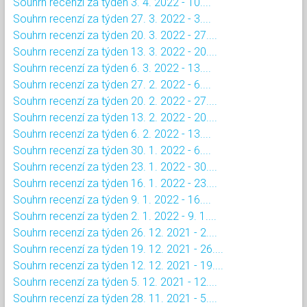
Souhrn recenzí za týden 3. 4. 2022 - 10....
Souhrn recenzí za týden 27. 3. 2022 - 3....
Souhrn recenzí za týden 20. 3. 2022 - 27....
Souhrn recenzí za týden 13. 3. 2022 - 20....
Souhrn recenzí za týden 6. 3. 2022 - 13....
Souhrn recenzí za týden 27. 2. 2022 - 6....
Souhrn recenzí za týden 20. 2. 2022 - 27....
Souhrn recenzí za týden 13. 2. 2022 - 20....
Souhrn recenzí za týden 6. 2. 2022 - 13....
Souhrn recenzí za týden 30. 1. 2022 - 6....
Souhrn recenzí za týden 23. 1. 2022 - 30....
Souhrn recenzí za týden 16. 1. 2022 - 23....
Souhrn recenzí za týden 9. 1. 2022 - 16....
Souhrn recenzí za týden 2. 1. 2022 - 9. 1....
Souhrn recenzí za týden 26. 12. 2021 - 2....
Souhrn recenzí za týden 19. 12. 2021 - 26....
Souhrn recenzí za týden 12. 12. 2021 - 19....
Souhrn recenzí za týden 5. 12. 2021 - 12....
Souhrn recenzí za týden 28. 11. 2021 - 5....