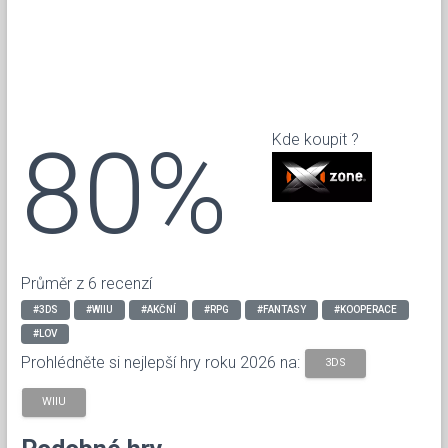
80%
Kde koupit ?
Průměr z 6 recenzí
#3DS
#WIIU
#AKČNÍ
#RPG
#FANTASY
#KOOPERACE
#LOV
Prohlédněte si nejlepší hry roku 2026 na:
3DS
WIIU