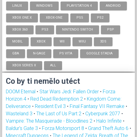
LINUX
WINDOWS
PLAYSTATION 4
ANDROID
XBOX ONE X
XBOX-ONE
PS5
PS2
XBOX 360
PS3
NINTENDO SWITCH
PSP
MOBIL
XBOX
WII
WIIU
3DS
GBA
N-GAGE
PS VITA
GOOGLE STADIA
XBOX SERIES X
ALL
Co by ti nemělo utéct
DOOM Eternal
•
Star Wars Jedi: Fallen Order
•
Forza
Horizon 4
•
Red Dead Redemption 2
•
Kingdom Come:
Deliverance
•
Resident Evil 3
•
Final Fantasy VII Remake
•
Wasteland 3
•
The Last of Us Part 2
•
Cyberpunk 2077
•
Vampire: The Masquerade - Bloodlines 2
•
Halo Infinite
•
Baldur's Gate 3
•
Forza Motorsport 8
•
Grand Theft Auto 6
•
Minecraft Dungeons
•
The Legend of Zelda: Breath of The