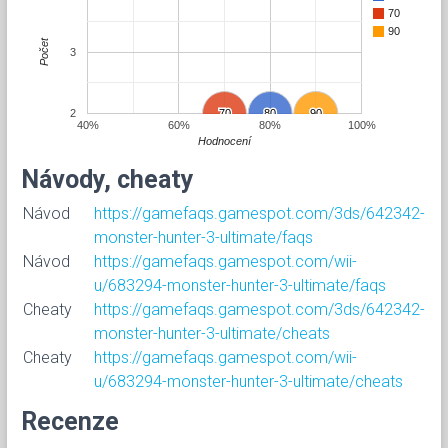
70
90
Počet
3
2
70
70
80
80
90
90
40%
60%
80%
100%
Hodnocení
Návody, cheaty
Návod
https://gamefaqs.gamespot.com/3ds/642342-
monster-hunter-3-ultimate/faqs
Návod
https://gamefaqs.gamespot.com/wii-
u/683294-monster-hunter-3-ultimate/faqs
Cheaty
https://gamefaqs.gamespot.com/3ds/642342-
monster-hunter-3-ultimate/cheats
Cheaty
https://gamefaqs.gamespot.com/wii-
u/683294-monster-hunter-3-ultimate/cheats
Recenze