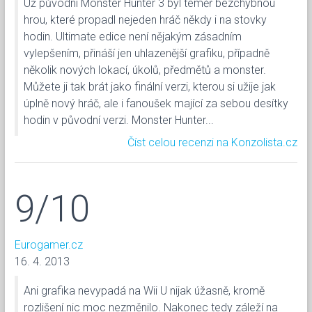
Už původní Monster Hunter 3 byl téměř bezchybnou
hrou, které propadl nejeden hráč někdy i na stovky
hodin. Ultimate edice není nějakým zásadním
vylepšením, přináší jen uhlazenější grafiku, případně
několik nových lokací, úkolů, předmětů a monster.
Můžete ji tak brát jako finální verzi, kterou si užije jak
úplně nový hráč, ale i fanoušek mající za sebou desítky
hodin v původní verzi. Monster Hunter...
Číst celou recenzi na Konzolista.cz
9/10
Eurogamer.cz
16. 4. 2013
Ani grafika nevypadá na Wii U nijak úžasně, kromě
rozlišení nic moc nezměnilo. Nakonec tedy záleží na