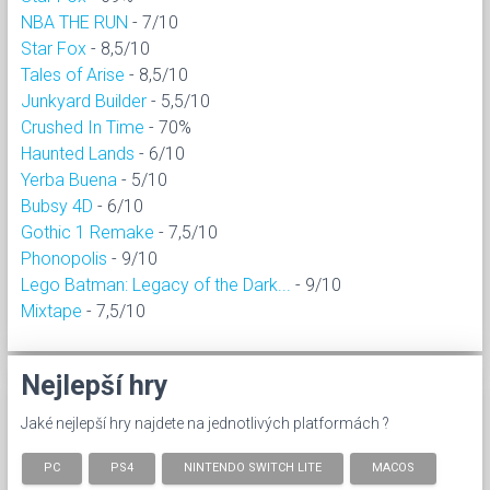
NBA THE RUN
- 7/10
Star Fox
- 8,5/10
Tales of Arise
- 8,5/10
Junkyard Builder
- 5,5/10
Crushed In Time
- 70%
Haunted Lands
- 6/10
Yerba Buena
- 5/10
Bubsy 4D
- 6/10
Gothic 1 Remake
- 7,5/10
Phonopolis
- 9/10
Lego Batman: Legacy of the Dark...
- 9/10
Mixtape
- 7,5/10
Nejlepší hry
Jaké nejlepší hry najdete na jednotlivých platformách ?
PC
PS4
NINTENDO SWITCH LITE
MACOS