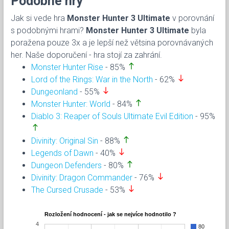
Podobné hry
Jak si vede hra
Monster Hunter 3 Ultimate
v porovnání
s podobnými hrami?
Monster Hunter 3 Ultimate
byla
poražena pouze 3x a je lepší než větsina porovnávaných
her. Naše doporučení - hra stojí za zahrání.
north
Monster Hunter Rise
- 85%
south
Lord of the Rings: War in the North
- 62%
south
Dungeonland
- 55%
north
Monster Hunter: World
- 84%
Diablo 3: Reaper of Souls Ultimate Evil Edition
- 95%
north
north
Divinity: Original Sin
- 88%
south
Legends of Dawn
- 40%
north
Dungeon Defenders
- 80%
south
Divinity: Dragon Commander
- 76%
south
The Cursed Crusade
- 53%
Rozložení hodnocení - jak se nejvíce hodnotilo ?
4
80