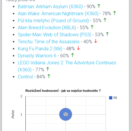
north
Batman: Arkham Asylum (X360)
- 90%
north
Alan Wake: American Nightmare (X360)
- 78%
north
Půl kila mletýho (Pound of Ground)
- 55%
north
Alien Breed Evolution (XBLA)
- 55%
north
Spider-Man: Web of Shadows (PS3)
- 53%
south
Tenchu: Time of the Assassins
- 40%
south
Kung Fu Panda 2 (Wii)
- 48%
north
Dynasty Warriors 6
- 60%
LEGO Indiana Jones 2: The Adventure Continues
north
(X360)
- 77%
north
Control
- 84%
Rozložení hodnocení - jak se nejvíce hodnotilo ?
2
50
Počet
1
50
50