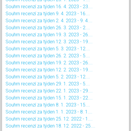
Souhrn recenzí za týden 16. 4. 2023 - 23....
Souhrn recenzí za týden 9. 4. 2023 - 16....
Souhrn recenzí za týden 2. 4. 2023 - 9. 4....
Souhrn recenzí za týden 26. 3. 2023 - 2....
Souhrn recenzí za týden 19. 3. 2023 - 26....
Souhrn recenzí za týden 12. 3. 2023 - 19....
Souhrn recenzí za týden 5. 3. 2023 - 12....
Souhrn recenzí za týden 26. 2. 2023 - 5....
Souhrn recenzí za týden 19. 2. 2023 - 26....
Souhrn recenzí za týden 12. 2. 2023 - 19....
Souhrn recenzí za týden 5. 2. 2023 - 12....
Souhrn recenzí za týden 29. 1. 2023 - 5....
Souhrn recenzí za týden 22. 1. 2023 - 29....
Souhrn recenzí za týden 15. 1. 2023 - 22....
Souhrn recenzí za týden 8. 1. 2023 - 15....
Souhrn recenzí za týden 1. 1. 2023 - 8. 1....
Souhrn recenzí za týden 25. 12. 2022 - 1....
Souhrn recenzí za týden 18. 12. 2022 - 25....