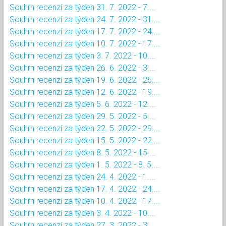
Souhrn recenzí za týden 31. 7. 2022 - 7....
Souhrn recenzí za týden 24. 7. 2022 - 31....
Souhrn recenzí za týden 17. 7. 2022 - 24....
Souhrn recenzí za týden 10. 7. 2022 - 17....
Souhrn recenzí za týden 3. 7. 2022 - 10....
Souhrn recenzí za týden 26. 6. 2022 - 3....
Souhrn recenzí za týden 19. 6. 2022 - 26....
Souhrn recenzí za týden 12. 6. 2022 - 19....
Souhrn recenzí za týden 5. 6. 2022 - 12....
Souhrn recenzí za týden 29. 5. 2022 - 5....
Souhrn recenzí za týden 22. 5. 2022 - 29....
Souhrn recenzí za týden 15. 5. 2022 - 22....
Souhrn recenzí za týden 8. 5. 2022 - 15....
Souhrn recenzí za týden 1. 5. 2022 - 8. 5....
Souhrn recenzí za týden 24. 4. 2022 - 1....
Souhrn recenzí za týden 17. 4. 2022 - 24....
Souhrn recenzí za týden 10. 4. 2022 - 17....
Souhrn recenzí za týden 3. 4. 2022 - 10....
Souhrn recenzí za týden 27. 3. 2022 - 3....