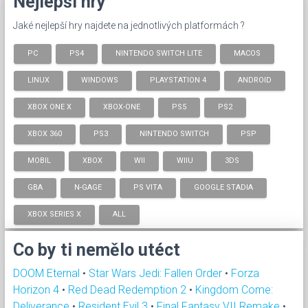
Nejlepší hry
Jaké nejlepší hry najdete na jednotlivých platformách ?
PC
PS4
NINTENDO SWITCH LITE
MACOS
LINUX
WINDOWS
PLAYSTATION 4
ANDROID
XBOX ONE X
XBOX-ONE
PS5
PS2
XBOX 360
PS3
NINTENDO SWITCH
PSP
MOBIL
XBOX
WII
WIIU
3DS
GBA
N-GAGE
PS VITA
GOOGLE STADIA
XBOX SERIES X
ALL
Co by ti nemělo utéct
DOOM Eternal
•
Star Wars Jedi: Fallen Order
•
Forza
Horizon 4
•
Red Dead Redemption 2
•
Kingdom Come:
Deliverance
•
Resident Evil 3
•
Final Fantasy VII Remake
•