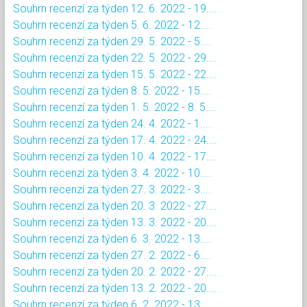
Souhrn recenzí za týden 12. 6. 2022 - 19....
Souhrn recenzí za týden 5. 6. 2022 - 12....
Souhrn recenzí za týden 29. 5. 2022 - 5....
Souhrn recenzí za týden 22. 5. 2022 - 29....
Souhrn recenzí za týden 15. 5. 2022 - 22....
Souhrn recenzí za týden 8. 5. 2022 - 15....
Souhrn recenzí za týden 1. 5. 2022 - 8. 5....
Souhrn recenzí za týden 24. 4. 2022 - 1....
Souhrn recenzí za týden 17. 4. 2022 - 24....
Souhrn recenzí za týden 10. 4. 2022 - 17....
Souhrn recenzí za týden 3. 4. 2022 - 10....
Souhrn recenzí za týden 27. 3. 2022 - 3....
Souhrn recenzí za týden 20. 3. 2022 - 27....
Souhrn recenzí za týden 13. 3. 2022 - 20....
Souhrn recenzí za týden 6. 3. 2022 - 13....
Souhrn recenzí za týden 27. 2. 2022 - 6....
Souhrn recenzí za týden 20. 2. 2022 - 27....
Souhrn recenzí za týden 13. 2. 2022 - 20....
Souhrn recenzí za týden 6. 2. 2022 - 13....