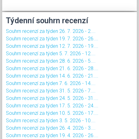
Týdenní souhrn recenzí
Souhrn recenzí za týden 26. 7. 2026 - 2....
Souhrn recenzí za týden 19. 7. 2026 - 26....
Souhrn recenzí za týden 12. 7. 2026 - 19....
Souhrn recenzí za týden 5. 7. 2026 - 12....
Souhrn recenzí za týden 28. 6. 2026 - 5....
Souhrn recenzí za týden 21. 6. 2026 - 28....
Souhrn recenzí za týden 14. 6. 2026 - 21....
Souhrn recenzí za týden 7. 6. 2026 - 14....
Souhrn recenzí za týden 31. 5. 2026 - 7....
Souhrn recenzí za týden 24. 5. 2026 - 31....
Souhrn recenzí za týden 17. 5. 2026 - 24....
Souhrn recenzí za týden 10. 5. 2026 - 17....
Souhrn recenzí za týden 3. 5. 2026 - 10....
Souhrn recenzí za týden 26. 4. 2026 - 3....
Souhrn recenzí za týden 19. 4. 2026 - 26....