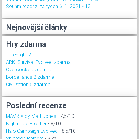
Souhrn recenzí za týden 6. 1. 2021 - 13....
Nejnovější články
Hry zdarma
Torchlight 2
ARK: Survival Evolved zdarma
Overcooked zdarma
Borderlands 2 zdarma
Civilization 6 zdarma
Poslední recenze
MAVRIX by Matt Jones
- 7,5/10
Nightmare Frontier
- 8/10
Halo Campaign Evolved
- 8,5/10
Splatoon Raiders
- 85%