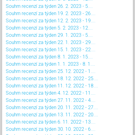
Souhrn recenzí za týden 26. 2. 2023 - 5....
Souhrn recenzí za týden 19. 2. 2023 - 26....
Souhrn recenzí za týden 12. 2. 2023 - 19....
Souhrn recenzí za týden 5. 2. 2023 - 12....
Souhrn recenzí za týden 29. 1. 2023 - 5....
Souhrn recenzí za týden 22. 1. 2023 - 29....
Souhrn recenzí za týden 15. 1. 2023 - 22....
Souhrn recenzí za týden 8. 1. 2023 - 15....
Souhrn recenzí za týden 1. 1. 2023 - 8. 1....
Souhrn recenzí za týden 25. 12. 2022 - 1....
Souhrn recenzí za týden 18. 12. 2022 - 25....
Souhrn recenzí za týden 11. 12. 2022 - 18....
Souhrn recenzí za týden 4. 12. 2022 - 11....
Souhrn recenzí za týden 27. 11. 2022 - 4....
Souhrn recenzí za týden 20. 11. 2022 - 27....
Souhrn recenzí za týden 13. 11. 2022 - 20....
Souhrn recenzí za týden 6. 11. 2022 - 13....
Souhrn recenzí za týden 30. 10. 2022 - 6....