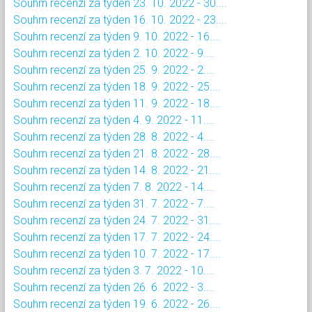
Souhrn recenzí za týden 23. 10. 2022 - 30....
Souhrn recenzí za týden 16. 10. 2022 - 23....
Souhrn recenzí za týden 9. 10. 2022 - 16....
Souhrn recenzí za týden 2. 10. 2022 - 9....
Souhrn recenzí za týden 25. 9. 2022 - 2....
Souhrn recenzí za týden 18. 9. 2022 - 25....
Souhrn recenzí za týden 11. 9. 2022 - 18....
Souhrn recenzí za týden 4. 9. 2022 - 11....
Souhrn recenzí za týden 28. 8. 2022 - 4....
Souhrn recenzí za týden 21. 8. 2022 - 28....
Souhrn recenzí za týden 14. 8. 2022 - 21....
Souhrn recenzí za týden 7. 8. 2022 - 14....
Souhrn recenzí za týden 31. 7. 2022 - 7....
Souhrn recenzí za týden 24. 7. 2022 - 31....
Souhrn recenzí za týden 17. 7. 2022 - 24....
Souhrn recenzí za týden 10. 7. 2022 - 17....
Souhrn recenzí za týden 3. 7. 2022 - 10....
Souhrn recenzí za týden 26. 6. 2022 - 3....
Souhrn recenzí za týden 19. 6. 2022 - 26....