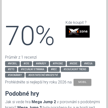
70%
Kde koupit ?
Průměr z 1 recenzí
#MOBIL
#IOS
#ARKÁDY
#IPHONE
#NEBE
#MEGA
#STO
#VIZUÁLNÍ STRÁNKA
#ŘEČ
#SOUČASNÝ TREND
#SKOKÁNKY
#DOSTATEČNÉ MNOŽSTVÍ
Prohlédněte si nejlepší hry roku 2026 na:
MOBIL
Podobné hry
Jak si vede hra
Mega Jump 2
v porovnání s podobnými
hrami?
Mega Jump 2
byla poražena 6x a je horší než