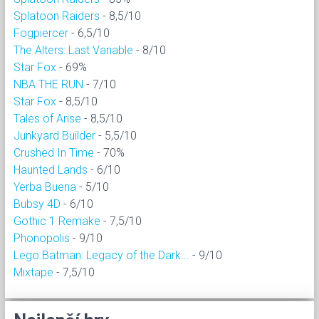
Splatoon Raiders
- 8,5/10
Fogpiercer
- 6,5/10
The Alters: Last Variable
- 8/10
Star Fox
- 69%
NBA THE RUN
- 7/10
Star Fox
- 8,5/10
Tales of Arise
- 8,5/10
Junkyard Builder
- 5,5/10
Crushed In Time
- 70%
Haunted Lands
- 6/10
Yerba Buena
- 5/10
Bubsy 4D
- 6/10
Gothic 1 Remake
- 7,5/10
Phonopolis
- 9/10
Lego Batman: Legacy of the Dark...
- 9/10
Mixtape
- 7,5/10