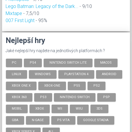
Lego Batman: Legacy of the Dark...
- 9/10
Mixtape
- 7,5/10
007 First Light
- 95%
Nejlepší hry
Jaké nejlepší hry najdete na jednotlivých platformách ?
PC
PS4
NINTENDO SWITCH LITE
MACOS
LINUX
WINDOWS
PLAYSTATION 4
ANDROID
XBOX ONE X
XBOX-ONE
PS5
PS2
XBOX 360
PS3
NINTENDO SWITCH
PSP
MOBIL
XBOX
WII
WIIU
3DS
GBA
N-GAGE
PS VITA
GOOGLE STADIA
XBOX SERIES X
ALL