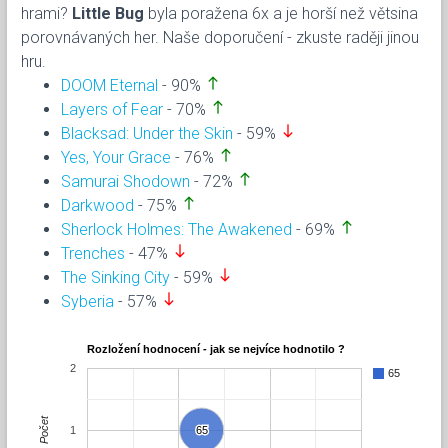
hrami?
Little Bug
byla poražena 6x a je horší než větsina
porovnávaných her. Naše doporučení - zkuste raději jinou
hru.
north
DOOM Eternal
- 90%
north
Layers of Fear
- 70%
south
Blacksad: Under the Skin
- 59%
north
Yes, Your Grace
- 76%
north
Samurai Shodown
- 72%
north
Darkwood
- 75%
north
Sherlock Holmes: The Awakened
- 69%
south
Trenches
- 47%
south
The Sinking City
- 59%
south
Syberia
- 57%
Rozložení hodnocení - jak se nejvíce hodnotilo ?
2
65
Počet
1
65
65