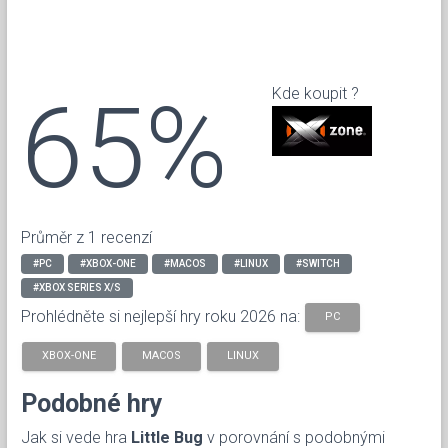
65%
Kde koupit ?
Průměr z 1 recenzí
#PC
#XBOX-ONE
#MACOS
#LINUX
#SWITCH
#XBOX SERIES X/S
Prohlédněte si nejlepší hry roku 2026 na:
PC
XBOX-ONE
MACOS
LINUX
Podobné hry
Jak si vede hra
Little Bug
v porovnání s podobnými