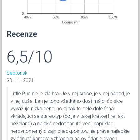
0
40%
60%
80%
100%
Hodnocení
Recenze
6,5/10
Sector.sk
30. 11. 2021
Little Bug nie je zlá hra. Je v nej srdce, je v nej nápad, je
v nej duša. Len je toho všetkého dosť málo, čo síce
vyvažuje nízka cena, no aj tak to celé dole ťahá
vkrádajúci sa stereotyp (čo je v takej krátkej hre fakt
neželané) a nejaké nedotiahnuté veci, napríklad
nerovnomerný dizajn checkpointov, nie práve najlepšie
zvládnutá kamera vzhľadom na ovládanie dvoch