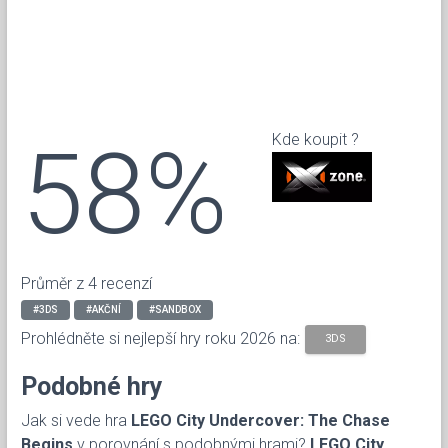
58%
Kde koupit ?
Průměr z 4 recenzí
#3DS
#AKČNÍ
#SANDBOX
Prohlédněte si nejlepší hry roku 2026 na:
3DS
Podobné hry
Jak si vede hra
LEGO City Undercover: The Chase
Begins
v porovnání s podobnými hrami?
LEGO City