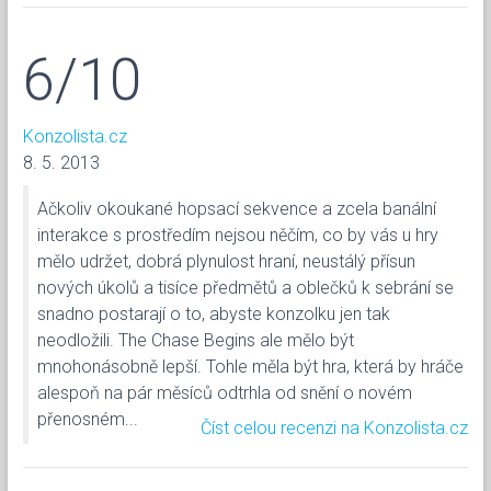
6/10
Konzolista.cz
8. 5. 2013
Ačkoliv okoukané hopsací sekvence a zcela banální
interakce s prostředím nejsou něčím, co by vás u hry
mělo udržet, dobrá plynulost hraní, neustálý přísun
nových úkolů a tisíce předmětů a oblečků k sebrání se
snadno postarají o to, abyste konzolku jen tak
neodložili. The Chase Begins ale mělo být
mnohonásobně lepší. Tohle měla být hra, která by hráče
alespoň na pár měsíců odtrhla od snění o novém
přenosném...
Číst celou recenzi na Konzolista.cz