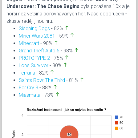
Undercover: The Chase Begins
byla poražena 10x a je
horší než větsina porovnávaných her. Naše doporučení -
zkuste raději jinou hru.
north
Sleeping Dogs
- 82%
north
Miner Wars 2081
- 59%
north
Minecraft
- 90%
north
Grand Theft Auto 5
- 98%
north
PROTOTYPE 2
- 75%
north
Lone Survivor
- 80%
north
Terraria
- 82%
north
Saints Row: The Third
- 81%
north
Far Cry 3
- 88%
north
Miasmata
- 73%
Rozložení hodnocení - jak se nejvíce hodnotilo ?
4
70
50
60
Počet
2
50
50