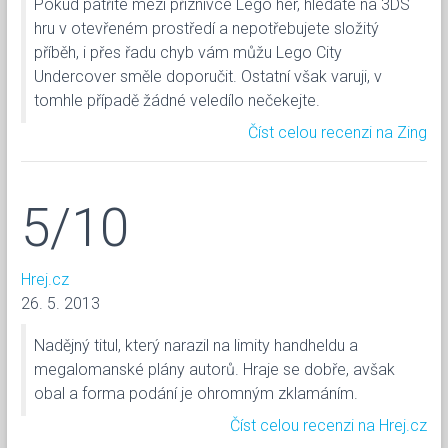
Pokud patříte mezi příznivce Lego her, hledáte na 3DS
hru v otevřeném prostředí a nepotřebujete složitý
příběh, i přes řadu chyb vám můžu Lego City
Undercover směle doporučit. Ostatní však varuji, v
tomhle případě žádné veledílo nečekejte.
Číst celou recenzi na Zing
5/10
Hrej.cz
26. 5. 2013
Nadějný titul, který narazil na limity handheldu a
megalomanské plány autorů. Hraje se dobře, avšak
obal a forma podání je ohromným zklamáním.
Číst celou recenzi na Hrej.cz