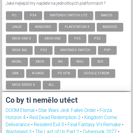
Jaké nejlepší hry najdete na jednotlivých platformách ?
PC
PS4
NINTENDO SWITCH LITE
MACOS
LINUX
WINDOWS
PLAYSTATION 4
ANDROID
XBOX ONE X
XBOX-ONE
PS5
PS2
XBOX 360
PS3
NINTENDO SWITCH
PSP
MOBIL
XBOX
WII
WIIU
3DS
GBA
N-GAGE
PS VITA
GOOGLE STADIA
XBOX SERIES X
ALL
Co by ti nemělo utéct
DOOM Eternal
•
Star Wars Jedi: Fallen Order
•
Forza
Horizon 4
•
Red Dead Redemption 2
•
Kingdom Come:
Deliverance
•
Resident Evil 3
•
Final Fantasy VII Remake
•
Wasteland 3
•
The Last of Us Part 2
•
Cyberpunk 2077
•