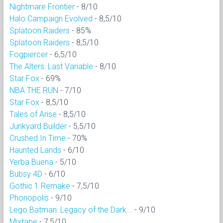
Nightmare Frontier
- 8/10
Halo Campaign Evolved
- 8,5/10
Splatoon Raiders
- 85%
Splatoon Raiders
- 8,5/10
Fogpiercer
- 6,5/10
The Alters: Last Variable
- 8/10
Star Fox
- 69%
NBA THE RUN
- 7/10
Star Fox
- 8,5/10
Tales of Arise
- 8,5/10
Junkyard Builder
- 5,5/10
Crushed In Time
- 70%
Haunted Lands
- 6/10
Yerba Buena
- 5/10
Bubsy 4D
- 6/10
Gothic 1 Remake
- 7,5/10
Phonopolis
- 9/10
Lego Batman: Legacy of the Dark...
- 9/10
Mixtape
- 7,5/10