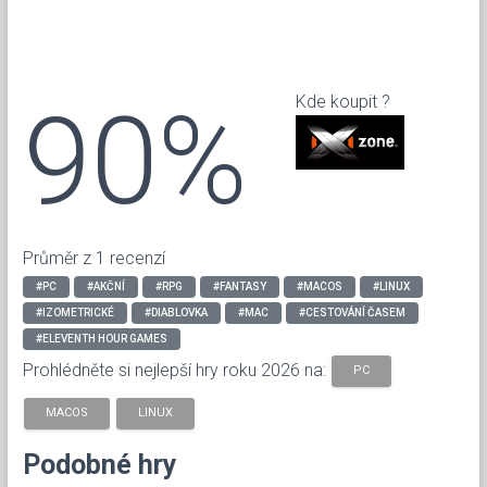
90%
Kde koupit ?
Průměr z 1 recenzí
#PC
#AKČNÍ
#RPG
#FANTASY
#MACOS
#LINUX
#IZOMETRICKÉ
#DIABLOVKA
#MAC
#CESTOVÁNÍ ČASEM
#ELEVENTH HOUR GAMES
Prohlédněte si nejlepší hry roku 2026 na:
PC
MACOS
LINUX
Podobné hry