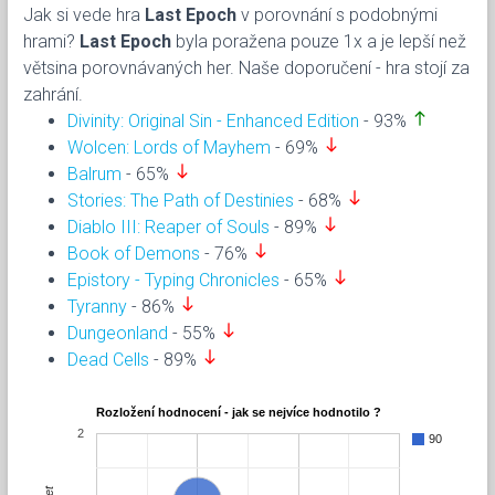
Jak si vede hra
Last Epoch
v porovnání s podobnými
hrami?
Last Epoch
byla poražena pouze 1x a je lepší než
větsina porovnávaných her. Naše doporučení - hra stojí za
zahrání.
north
Divinity: Original Sin - Enhanced Edition
- 93%
south
Wolcen: Lords of Mayhem
- 69%
south
Balrum
- 65%
south
Stories: The Path of Destinies
- 68%
south
Diablo III: Reaper of Souls
- 89%
south
Book of Demons
- 76%
south
Epistory - Typing Chronicles
- 65%
south
Tyranny
- 86%
south
Dungeonland
- 55%
south
Dead Cells
- 89%
Rozložení hodnocení - jak se nejvíce hodnotilo ?
2
90