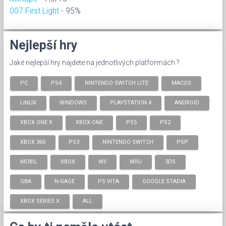
007 First Light
- 95%
Nejlepší hry
Jaké nejlepší hry najdete na jednotlivých platformách ?
PC
PS4
NINTENDO SWITCH LITE
MACOS
LINUX
WINDOWS
PLAYSTATION 4
ANDROID
XBOX ONE X
XBOX-ONE
PS5
PS2
XBOX 360
PS3
NINTENDO SWITCH
PSP
MOBIL
XBOX
WII
WIIU
3DS
GBA
N-GAGE
PS VITA
GOOGLE STADIA
XBOX SERIES X
ALL