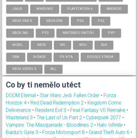
LINUX
WINDOWS
PLAYSTATION 4
ANDROID
XBOX ONE X
XBOX-ONE
PS5
PS2
XBOX 360
PS3
NINTENDO SWITCH
PSP
MOBIL
XBOX
WII
WIIU
3DS
GBA
N-GAGE
PS VITA
GOOGLE STADIA
XBOX SERIES X
ALL
Co by ti nemělo utéct
DOOM Eternal
•
Star Wars Jedi: Fallen Order
•
Forza
Horizon 4
•
Red Dead Redemption 2
•
Kingdom Come:
Deliverance
•
Resident Evil 3
•
Final Fantasy VII Remake
•
Wasteland 3
•
The Last of Us Part 2
•
Cyberpunk 2077
•
Vampire: The Masquerade - Bloodlines 2
•
Halo Infinite
•
Baldur's Gate 3
•
Forza Motorsport 8
•
Grand Theft Auto 6
•