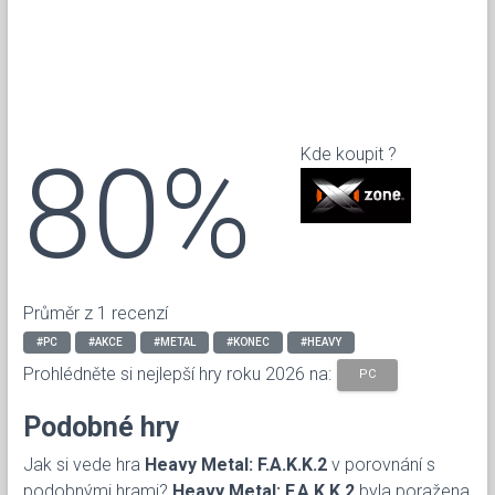
80%
Kde koupit ?
Průměr z 1 recenzí
#PC
#AKCE
#METAL
#KONEC
#HEAVY
Prohlédněte si nejlepší hry roku 2026 na:
PC
Podobné hry
Jak si vede hra
Heavy Metal: F.A.K.K.2
v porovnání s
podobnými hrami?
Heavy Metal: F.A.K.K.2
byla poražena