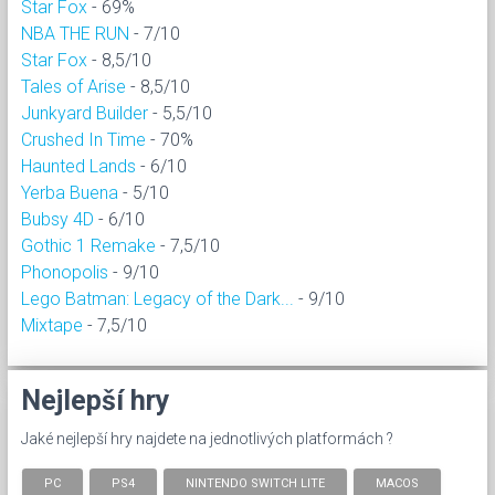
Star Fox
- 69%
NBA THE RUN
- 7/10
Star Fox
- 8,5/10
Tales of Arise
- 8,5/10
Junkyard Builder
- 5,5/10
Crushed In Time
- 70%
Haunted Lands
- 6/10
Yerba Buena
- 5/10
Bubsy 4D
- 6/10
Gothic 1 Remake
- 7,5/10
Phonopolis
- 9/10
Lego Batman: Legacy of the Dark...
- 9/10
Mixtape
- 7,5/10
Nejlepší hry
Jaké nejlepší hry najdete na jednotlivých platformách ?
PC
PS4
NINTENDO SWITCH LITE
MACOS