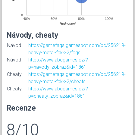
0
40%
60%
80%
100%
Hodnocení
Návody, cheaty
Návod
https://gamefaqs.gamespot.com/pc/256219-
heavy-metal-fakk-2/faqs
Návod
https://www.abcgames.cz/?
p=navody_zobraz&id=1861
Cheaty
https://gamefaqs.gamespot.com/pc/256219-
heavy-metal-fakk-2/cheats
Cheaty
https://www.abcgames.cz/?
p=cheaty_zobraz&id=1861
Recenze
8/10