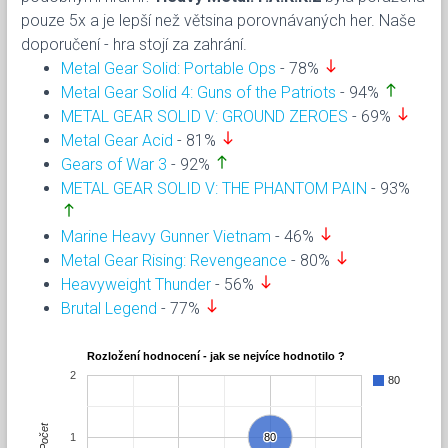
pouze 5x a je lepší než větsina porovnávaných her. Naše
doporučení - hra stojí za zahrání.
south
Metal Gear Solid: Portable Ops
- 78%
north
Metal Gear Solid 4: Guns of the Patriots
- 94%
south
METAL GEAR SOLID V: GROUND ZEROES
- 69%
south
Metal Gear Acid
- 81%
north
Gears of War 3
- 92%
METAL GEAR SOLID V: THE PHANTOM PAIN
- 93%
north
south
Marine Heavy Gunner Vietnam
- 46%
south
Metal Gear Rising: Revengeance
- 80%
south
Heavyweight Thunder
- 56%
south
Brutal Legend
- 77%
Rozložení hodnocení - jak se nejvíce hodnotilo ?
2
80
Počet
1
80
80