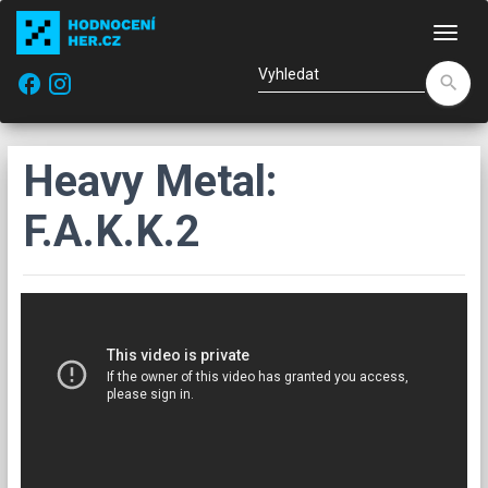
Nav
facebook
search
Heavy Metal:
F.A.K.K.2