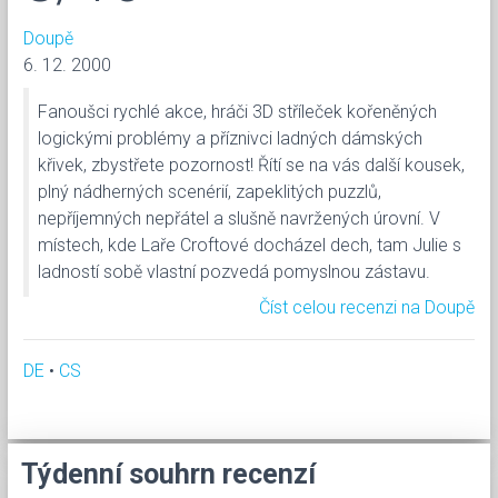
Doupě
6. 12. 2000
Fanoušci rychlé akce, hráči 3D stříleček kořeněných
logickými problémy a příznivci ladných dámských
křivek, zbystřete pozornost! Řítí se na vás další kousek,
plný nádherných scenérií, zapeklitých puzzlů,
nepříjemných nepřátel a slušně navržených úrovní. V
místech, kde Laře Croftové docházel dech, tam Julie s
ladností sobě vlastní pozvedá pomyslnou zástavu.
Číst celou recenzi na Doupě
DE
•
CS
Týdenní souhrn recenzí