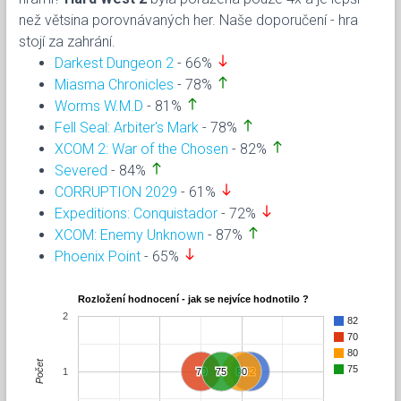
než větsina porovnávaných her. Naše doporučení - hra
stojí za zahrání.
south
Darkest Dungeon 2
- 66%
north
Miasma Chronicles
- 78%
north
Worms W.M.D
- 81%
north
Fell Seal: Arbiter's Mark
- 78%
north
XCOM 2: War of the Chosen
- 82%
north
Severed
- 84%
south
CORRUPTION 2029
- 61%
south
Expeditions: Conquistador
- 72%
north
XCOM: Enemy Unknown
- 87%
south
Phoenix Point
- 65%
Rozložení hodnocení - jak se nejvíce hodnotilo ?
2
82
70
80
Počet
75
1
70
70
75
75
80
80
82
82