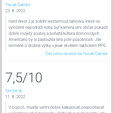
Tiscali Games
23. 8. 2022
Hard West 2 je solidní westernová tahovka, které nic
vyloženě nepodráží nohy, byť kamera umí občas pokazit
dobře rozjetý souboj a bohatá kultura domorodých
Američanů by si zasloužila širší pole působnosti. Jde
nicméně o drobné výtky v jinak skvělém taktickém RPG.
Číst celou recenzi na Tiscali Games
7,5/10
Sector.sk
11. 8. 2022
V bojoch musíte veľmi dobre kalkulovať, prepočítavať