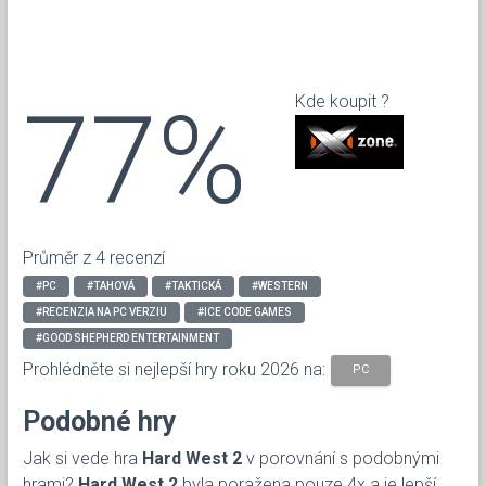
77%
Kde koupit ?
Průměr z 4 recenzí
#PC
#TAHOVÁ
#TAKTICKÁ
#WESTERN
#RECENZIA NA PC VERZIU
#ICE CODE GAMES
#GOOD SHEPHERD ENTERTAINMENT
Prohlédněte si nejlepší hry roku 2026 na:
PC
Podobné hry
Jak si vede hra
Hard West 2
v porovnání s podobnými
hrami?
Hard West 2
byla poražena pouze 4x a je lepší