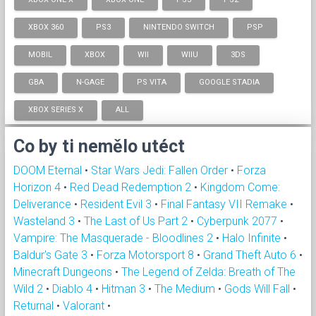
XBOX 360
PS3
NINTENDO SWITCH
PSP
MOBIL
XBOX
WII
WIIU
3DS
GBA
N-GAGE
PS VITA
GOOGLE STADIA
XBOX SERIES X
ALL
Co by ti nemělo utéct
DOOM Eternal
•
Star Wars Jedi: Fallen Order
•
Forza
Horizon 4
•
Red Dead Redemption 2
•
Kingdom Come:
Deliverance
•
Resident Evil 3
•
Final Fantasy VII Remake
•
Wasteland 3
•
The Last of Us Part 2
•
Cyberpunk 2077
•
Vampire: The Masquerade - Bloodlines 2
•
Halo Infinite
•
Baldur's Gate 3
•
Forza Motorsport 8
•
Grand Theft Auto 6
•
Minecraft Dungeons
•
The Legend of Zelda: Breath of The
Wild 2
•
Diablo 4
•
Hitman 3
•
The Medium
•
Gods Will Fall
•
Returnal
•
Valorant
•