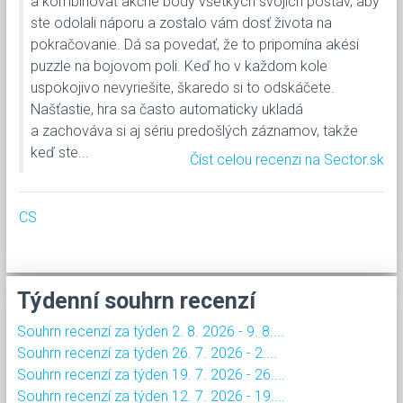
a kombinovať akčné body všetkých svojich postáv, aby
ste odolali náporu a zostalo vám dosť života na
pokračovanie. Dá sa povedať, že to pripomína akési
puzzle na bojovom poli. Keď ho v každom kole
uspokojivo nevyriešite, škaredo si to odskáčete.
Našťastie, hra sa často automaticky ukladá
a zachováva si aj sériu predošlých záznamov, takže
keď ste...
Číst celou recenzi na Sector.sk
CS
Týdenní souhrn recenzí
Souhrn recenzí za týden 2. 8. 2026 - 9. 8....
Souhrn recenzí za týden 26. 7. 2026 - 2....
Souhrn recenzí za týden 19. 7. 2026 - 26....
Souhrn recenzí za týden 12. 7. 2026 - 19....