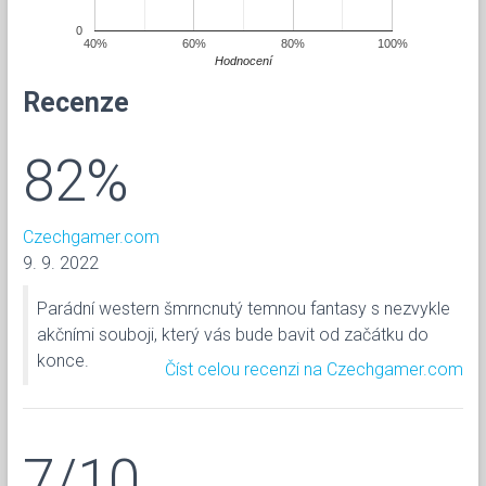
0
40%
60%
80%
100%
Hodnocení
Recenze
82%
Czechgamer.com
9. 9. 2022
Parádní western šmrncnutý temnou fantasy s nezvykle
akčními souboji, který vás bude bavit od začátku do
konce.
Číst celou recenzi na Czechgamer.com
7/10