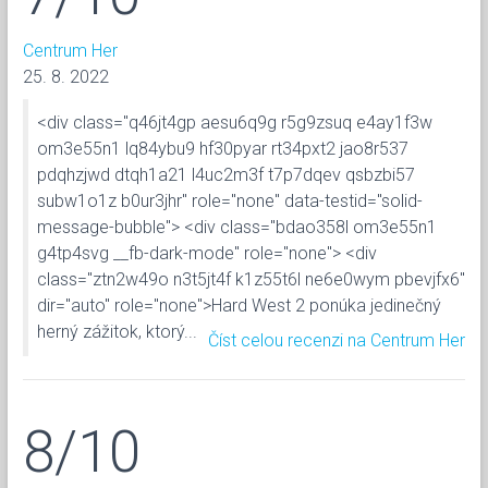
Centrum Her
25. 8. 2022
<div class="q46jt4gp aesu6q9g r5g9zsuq e4ay1f3w
om3e55n1 lq84ybu9 hf30pyar rt34pxt2 jao8r537
pdqhzjwd dtqh1a21 l4uc2m3f t7p7dqev qsbzbi57
subw1o1z b0ur3jhr" role="none" data-testid="solid-
message-bubble"> <div class="bdao358l om3e55n1
g4tp4svg __fb-dark-mode" role="none"> <div
class="ztn2w49o n3t5jt4f k1z55t6l ne6e0wym pbevjfx6"
dir="auto" role="none">Hard West 2 ponúka jedinečný
herný zážitok, ktorý...
Číst celou recenzi na Centrum Her
8/10