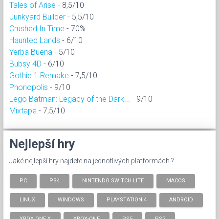
Tales of Arise
- 8,5/10
Junkyard Builder
- 5,5/10
Crushed In Time
- 70%
Haunted Lands
- 6/10
Yerba Buena
- 5/10
Bubsy 4D
- 6/10
Gothic 1 Remake
- 7,5/10
Phonopolis
- 9/10
Lego Batman: Legacy of the Dark...
- 9/10
Mixtape
- 7,5/10
Nejlepší hry
Jaké nejlepší hry najdete na jednotlivých platformách ?
PC
PS4
NINTENDO SWITCH LITE
MACOS
LINUX
WINDOWS
PLAYSTATION 4
ANDROID
XBOX ONE X
XBOX-ONE
PS5
PS2