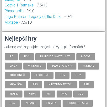
Gothic 1 Remake
- 7,5/10
Phonopolis
- 9/10
Lego Batman: Legacy of the Dark...
- 9/10
Mixtape
- 7,5/10
Nejlepší hry
Jaké nejlepší hry najdete na jednotlivých platformách ?
PC
PS4
NINTENDO SWITCH LITE
MACOS
LINUX
WINDOWS
PLAYSTATION 4
ANDROID
XBOX ONE X
XBOX-ONE
PS5
PS2
XBOX 360
PS3
NINTENDO SWITCH
PSP
MOBIL
XBOX
WII
WIIU
3DS
GBA
N-GAGE
PS VITA
GOOGLE STADIA