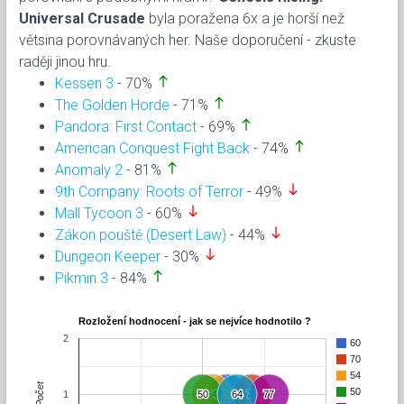
Universal Crusade
byla poražena 6x a je horší než
větsina porovnávaných her. Naše doporučení - zkuste
raději jinou hru.
north
Kessen 3
- 70%
north
The Golden Horde
- 71%
north
Pandora: First Contact
- 69%
north
American Conquest Fight Back
- 74%
north
Anomaly 2
- 81%
south
9th Company: Roots of Terror
- 49%
south
Mall Tycoon 3
- 60%
south
Zákon pouště (Desert Law)
- 44%
south
Dungeon Keeper
- 30%
north
Pikmin 3
- 84%
Rozložení hodnocení - jak se nejvíce hodnotilo ?
2
60
70
54
Počet
50
1
50
50
54
54
60
60
64
64
70
70
77
77