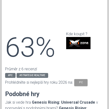
63%
Kde koupit ?
Průměr z 6 recenzí
#PC
#STRATEGIE REALTIME
Prohlédněte si nejlepší hry roku 2026 na:
PC
Podobné hry
Jak si vede hra
Genesis Rising: Universal Crusade
v
porovnání s podobnými hrami?
Genesis Rising: