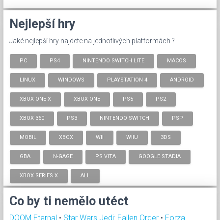
Nejlepší hry
Jaké nejlepší hry najdete na jednotlivých platformách ?
PC
PS4
NINTENDO SWITCH LITE
MACOS
LINUX
WINDOWS
PLAYSTATION 4
ANDROID
XBOX ONE X
XBOX-ONE
PS5
PS2
XBOX 360
PS3
NINTENDO SWITCH
PSP
MOBIL
XBOX
WII
WIIU
3DS
GBA
N-GAGE
PS VITA
GOOGLE STADIA
XBOX SERIES X
ALL
Co by ti nemělo utéct
DOOM Eternal
•
Star Wars Jedi: Fallen Order
•
Forza