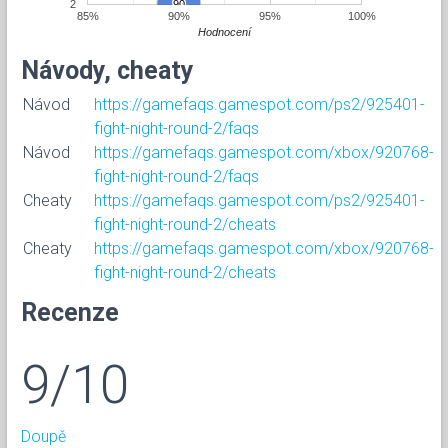
2
90
90
85%
90%
95%
100%
Hodnocení
Návody, cheaty
Návod
https://gamefaqs.gamespot.com/ps2/925401-
fight-night-round-2/faqs
Návod
https://gamefaqs.gamespot.com/xbox/920768-
fight-night-round-2/faqs
Cheaty
https://gamefaqs.gamespot.com/ps2/925401-
fight-night-round-2/cheats
Cheaty
https://gamefaqs.gamespot.com/xbox/920768-
fight-night-round-2/cheats
Recenze
9/10
Doupě