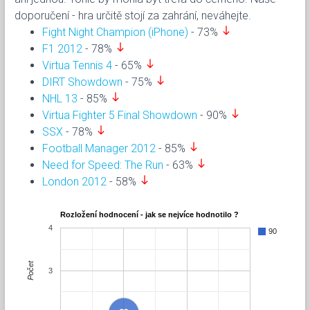
doporučení - hra určitě stojí za zahrání, neváhejte.
south
Fight Night Champion (iPhone)
- 73%
south
F1 2012
- 78%
south
Virtua Tennis 4
- 65%
south
DIRT Showdown
- 75%
south
NHL 13
- 85%
south
Virtua Fighter 5 Final Showdown
- 90%
south
SSX
- 78%
south
Football Manager 2012
- 85%
south
Need for Speed: The Run
- 63%
south
London 2012
- 58%
Rozložení hodnocení - jak se nejvíce hodnotilo ?
4
90
Počet
3