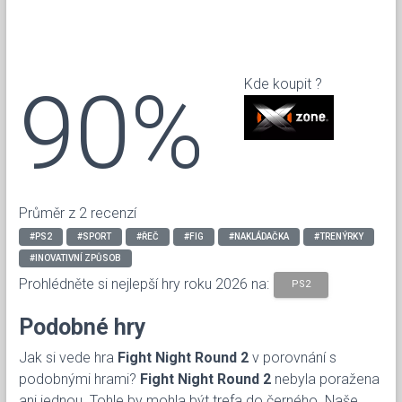
90%
Kde koupit ?
Průměr z 2 recenzí
#PS2
#SPORT
#ŘEČ
#FIG
#NAKLÁDAČKA
#TRENÝRKY
#INOVATIVNÍ ZPŮSOB
Prohlédněte si nejlepší hry roku 2026 na:
PS2
Podobné hry
Jak si vede hra
Fight Night Round 2
v porovnání s
podobnými hrami?
Fight Night Round 2
nebyla poražena
ani jednou. Tohle by mohla být trefa do černého. Naše