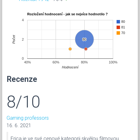
Rozložení hodnocení - jak se nejvíce hodnotilo ?
4
80
81
70
Počet
2
80
80
0
40%
60%
80%
100%
Hodnocení
Recenze
8/10
Gaming professors
16. 6. 2021
Erica je ve své cenové kategorii skvělou filmovou