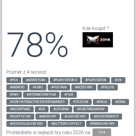
78%
Kde koupit ?
Průměr z 4 recenzí
#PS4
#ADVENTURA
#PLAYSTATION 4
#PLAYSTATION
#IOS
#ANDROID
#SONY
#POSTAVA
#BĚŽÍCÍ PÁS
#POLICIE
#FMV
#INTERAKTIVNÍ FILM
#FILM
#SONY INTERACTIVE ENTERTAINMENT
#TELEFON
#ERICA
#ERIKA
#ROZKRÝVÁNÍ
#ERI
#LÉČEBNA
#PLNÉ PŘEKVAPENÍ
#SILNÝ VZTAH
#AKČNÍ HRY
#LOGICKÉ HRY
#ACHIEVEMENTY
#PSYCHOLOGICKÉ HRY
#BUTTERFLY EFFECT
#PŘÍBĚHOVÉ HRY
Prohlédněte si nejlepší hry roku 2026 na:
PS4