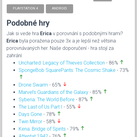
PLAYSTATION 4
ANDROID
Podobné hry
Jak si vede hra
Erica
v porovnání s podobnými hrami?
Erica
byla poražena pouze 3x a je lepší než větsina
porovnávaných her. Naše doporučení - hra stojí za
zahrání.
north
Uncharted: Legacy of Thieves Collection
- 86%
SpongeBob SquarePants: The Cosmic Shake
- 73%
north
south
Drone Swarm
- 65%
north
Marvel’s Guardians of the Galaxy
- 85%
north
Syberia: The World Before
- 87%
south
The Last of Us Part I
- 55%
north
Days Gone
- 78%
south
Twin Mirror
- 58%
north
Kena: Bridge of Spirits
- 79%
north
Attentat 1942
- 76%