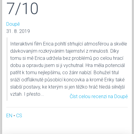
7/10
Doupě
31. 8. 2019
Interaktivní film Erica pohltí strhující atmosférou a skvěle
dávkovaným rozkrýváním tajemství z minulosti. Díky
tomu si mě Erica udržela bez problémů po celou hrací
dobu a opravdu jsem si ji vychutnal. Hra měla potenciál
patřit k tomu nejlepšímu, co žánr nabízí. Bohužel titul
sráží odfláknutě působící koncovka a kromě Eriky také
slabší postavy, ke kterým si jen těžko hráč hledá silnější
vztah. I přesto...
Číst celou recenzi na Doupě
EN
•
CS