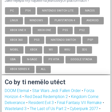
Jaké nejlepší hry najdete na jednotlivých platformách ?
PC
PS4
NINTENDO SWITCH LITE
MACOS
LINUX
WINDOWS
PLAYSTATION 4
ANDROID
XBOX ONE X
XBOX-ONE
PS5
PS2
XBOX 360
PS3
NINTENDO SWITCH
PSP
MOBIL
XBOX
WII
WIIU
3DS
GBA
N-GAGE
PS VITA
GOOGLE STADIA
XBOX SERIES X
ALL
Co by ti nemělo utéct
DOOM Eternal
•
Star Wars Jedi: Fallen Order
•
Forza
Horizon 4
•
Red Dead Redemption 2
•
Kingdom Come:
Deliverance
•
Resident Evil 3
•
Final Fantasy VII Remake
•
Wasteland 3
•
The Last of Us Part 2
•
Cyberpunk 2077
•