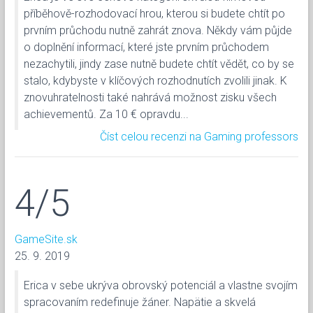
příběhově-rozhodovací hrou, kterou si budete chtít po
prvním průchodu nutně zahrát znova. Někdy vám půjde
o doplnění informací, které jste prvním průchodem
nezachytili, jindy zase nutně budete chtít vědět, co by se
stalo, kdybyste v klíčových rozhodnutích zvolili jinak. K
znovuhratelnosti také nahrává možnost zisku všech
achievementů. Za 10 € opravdu...
Číst celou recenzi na Gaming professors
4/5
GameSite.sk
25. 9. 2019
Erica v sebe ukrýva obrovský potenciál a vlastne svojím
spracovaním redefinuje žáner. Napätie a skvelá