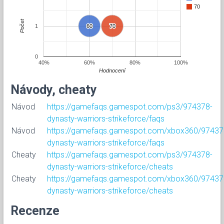
70
Počet
1
60
60
70
70
0
40%
60%
80%
100%
Hodnocení
Návody, cheaty
Návod
https://gamefaqs.gamespot.com/ps3/974378-
dynasty-warriors-strikeforce/faqs
Návod
https://gamefaqs.gamespot.com/xbox360/97437
dynasty-warriors-strikeforce/faqs
Cheaty
https://gamefaqs.gamespot.com/ps3/974378-
dynasty-warriors-strikeforce/cheats
Cheaty
https://gamefaqs.gamespot.com/xbox360/97437
dynasty-warriors-strikeforce/cheats
Recenze