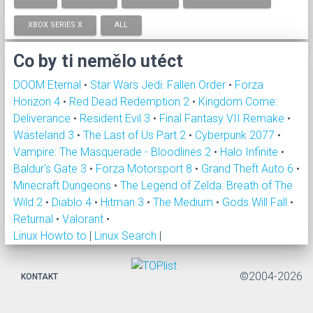
XBOX SERIES X
ALL
Co by ti nemělo utéct
DOOM Eternal
•
Star Wars Jedi: Fallen Order
•
Forza
Horizon 4
•
Red Dead Redemption 2
•
Kingdom Come:
Deliverance
•
Resident Evil 3
•
Final Fantasy VII Remake
•
Wasteland 3
•
The Last of Us Part 2
•
Cyberpunk 2077
•
Vampire: The Masquerade - Bloodlines 2
•
Halo Infinite
•
Baldur's Gate 3
•
Forza Motorsport 8
•
Grand Theft Auto 6
•
Minecraft Dungeons
•
The Legend of Zelda: Breath of The
Wild 2
•
Diablo 4
•
Hitman 3
•
The Medium
•
Gods Will Fall
•
Returnal
•
Valorant
•
Linux Howto to
|
Linux Search
|
©2004-2026
KONTAKT