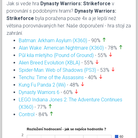
Jak si vede hra
Dynasty Warriors: Strikeforce
v
porovnání s podobnými hrami?
Dynasty Warriors:
Strikeforce
byla poražena pouze 4x a je lepší než
větsina porovnávaných her. Naše doporučení - hra stojí za
zahrání.
north
Batman: Arkham Asylum (X360)
- 90%
north
Alan Wake: American Nightmare (X360)
- 78%
south
Půl kila mletýho (Pound of Ground)
- 55%
south
Alien Breed Evolution (XBLA)
- 55%
south
Spider-Man: Web of Shadows (PS3)
- 53%
south
Tenchu: Time of the Assassins
- 40%
south
Kung Fu Panda 2 (Wii)
- 48%
south
Dynasty Warriors 6
- 60%
LEGO Indiana Jones 2: The Adventure Continues
north
(X360)
- 77%
north
Control
- 84%
Rozložení hodnocení - jak se nejvíce hodnotilo ?
2
60