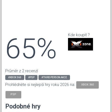
65%
Kde koupit ?
Průměr z 2 recenzí
#XBOX 360
#PSP
#THIRD PERSON AKCE
Prohlédněte si nejlepší hry roku 2026 na:
XBOX 360
PSP
Podobné hry