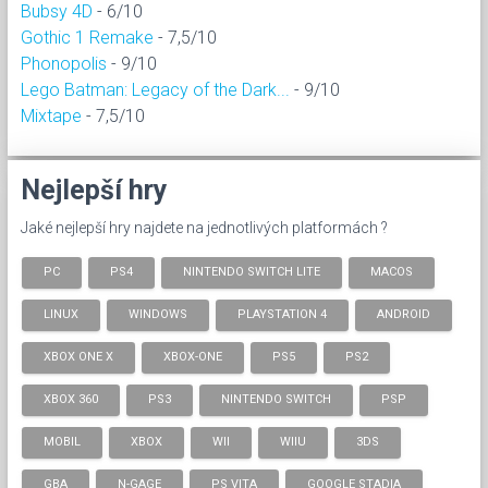
Bubsy 4D
- 6/10
Gothic 1 Remake
- 7,5/10
Phonopolis
- 9/10
Lego Batman: Legacy of the Dark...
- 9/10
Mixtape
- 7,5/10
Nejlepší hry
Jaké nejlepší hry najdete na jednotlivých platformách ?
PC
PS4
NINTENDO SWITCH LITE
MACOS
LINUX
WINDOWS
PLAYSTATION 4
ANDROID
XBOX ONE X
XBOX-ONE
PS5
PS2
XBOX 360
PS3
NINTENDO SWITCH
PSP
MOBIL
XBOX
WII
WIIU
3DS
GBA
N-GAGE
PS VITA
GOOGLE STADIA