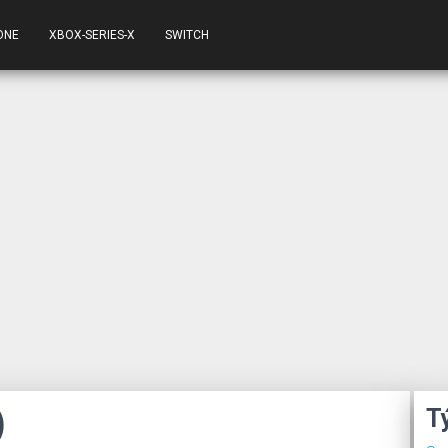
ONE
XBOX-SERIES-X
SWITCH
)
T