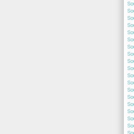
Sou
Sou
Sou
Sou
Sou
Sou
Sou
Sou
Sou
Sou
Sou
Sou
Sou
Sou
Sou
Sou
Sou
Sou
Sou