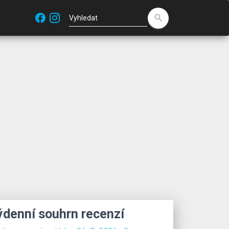
facebook
search
ýdenní souhrn recenzí