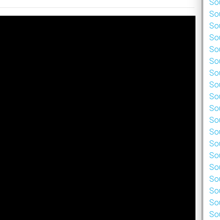
Sou
Sou
Sou
Sou
Sou
Sou
Sou
Sou
Sou
Sou
Sou
Sou
Sou
Sou
Sou
Sou
Sou
Sou
Sou