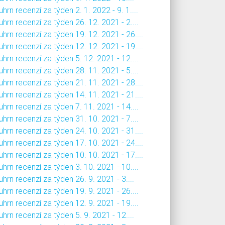
hrn recenzí za týden 2. 1. 2022 - 9. 1....
hrn recenzí za týden 26. 12. 2021 - 2....
hrn recenzí za týden 19. 12. 2021 - 26....
hrn recenzí za týden 12. 12. 2021 - 19....
hrn recenzí za týden 5. 12. 2021 - 12....
hrn recenzí za týden 28. 11. 2021 - 5....
hrn recenzí za týden 21. 11. 2021 - 28....
hrn recenzí za týden 14. 11. 2021 - 21....
hrn recenzí za týden 7. 11. 2021 - 14....
hrn recenzí za týden 31. 10. 2021 - 7....
hrn recenzí za týden 24. 10. 2021 - 31....
hrn recenzí za týden 17. 10. 2021 - 24....
hrn recenzí za týden 10. 10. 2021 - 17....
hrn recenzí za týden 3. 10. 2021 - 10....
hrn recenzí za týden 26. 9. 2021 - 3....
hrn recenzí za týden 19. 9. 2021 - 26....
hrn recenzí za týden 12. 9. 2021 - 19....
hrn recenzí za týden 5. 9. 2021 - 12....