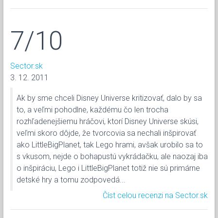
7/10
Sector.sk
3. 12. 2011
Ak by sme chceli Disney Universe kritizovať, dalo by sa
to, a veľmi pohodlne, každému čo len trocha
rozhľadenejšiemu hráčovi, ktorí Disney Universe skúsi,
veľmi skoro dôjde, že tvorcovia sa nechali inšpirovať
ako LittleBigPlanet, tak Lego hrami, avšak urobilo sa to
s vkusom, nejde o bohapustú vykrádačku, ale naozaj iba
o inšpiráciu, Lego i LittleBigPlanet totiž nie sú primárne
detské hry a tomu zodpovedá...
Číst celou recenzi na Sector.sk