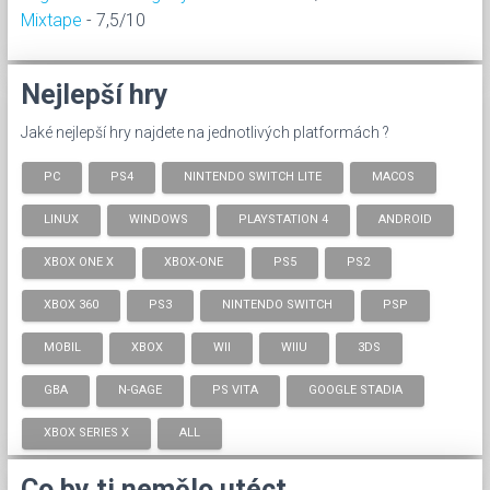
Mixtape
- 7,5/10
Nejlepší hry
Jaké nejlepší hry najdete na jednotlivých platformách ?
PC
PS4
NINTENDO SWITCH LITE
MACOS
LINUX
WINDOWS
PLAYSTATION 4
ANDROID
XBOX ONE X
XBOX-ONE
PS5
PS2
XBOX 360
PS3
NINTENDO SWITCH
PSP
MOBIL
XBOX
WII
WIIU
3DS
GBA
N-GAGE
PS VITA
GOOGLE STADIA
XBOX SERIES X
ALL
Co by ti nemělo utéct