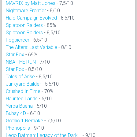
MAVRIX by Matt Jones
- 7,5/10
Nightmare Frontier
- 8/10
Halo Campaign Evolved
- 8,5/10
Splatoon Raiders
- 85%
Splatoon Raiders
- 8,5/10
Fogpiercer
- 6,5/10
The Alters: Last Variable
- 8/10
Star Fox
- 69%
NBA THE RUN
- 7/10
Star Fox
- 8,5/10
Tales of Arise
- 8,5/10
Junkyard Builder
- 5,5/10
Crushed In Time
- 70%
Haunted Lands
- 6/10
Yerba Buena
- 5/10
Bubsy 4D
- 6/10
Gothic 1 Remake
- 7,5/10
Phonopolis
- 9/10
Lego Batman: Legacy of the Dark...
- 9/10