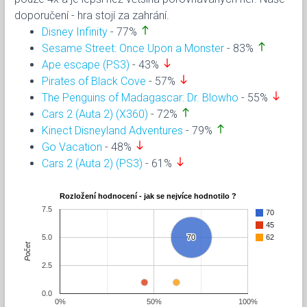
doporučení - hra stojí za zahrání.
north
Disney Infinity
- 77%
north
Sesame Street: Once Upon a Monster
- 83%
south
Ape escape (PS3)
- 43%
south
Pirates of Black Cove
- 57%
south
The Penguins of Madagascar: Dr. Blowho
- 55%
north
Cars 2 (Auta 2) (X360)
- 72%
north
Kinect Disneyland Adventures
- 79%
south
Go Vacation
- 48%
south
Cars 2 (Auta 2) (PS3)
- 61%
Rozložení hodnocení - jak se nejvíce hodnotilo ?
7.5
70
45
5.0
70
70
62
Počet
2.5
0.0
0%
50%
100%