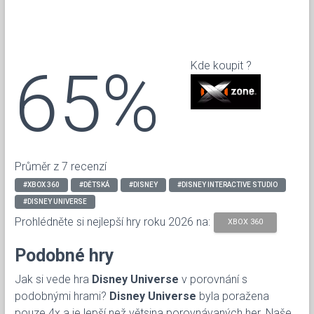
65%
Kde koupit ?
Průměr z 7 recenzí
#XBOX 360
#DĚTSKÁ
#DISNEY
#DISNEY INTERACTIVE STUDIO
#DISNEY UNIVERSE
Prohlédněte si nejlepší hry roku 2026 na:
XBOX 360
Podobné hry
Jak si vede hra
Disney Universe
v porovnání s
podobnými hrami?
Disney Universe
byla poražena
pouze 4x a je lepší než větsina porovnávaných her. Naše