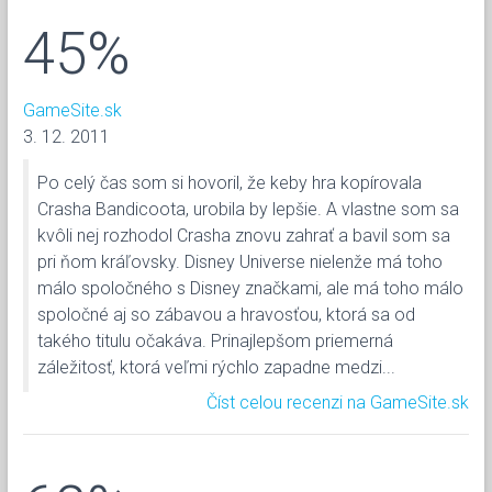
45%
GameSite.sk
3. 12. 2011
Po celý čas som si hovoril, že keby hra kopírovala
Crasha Bandicoota, urobila by lepšie. A vlastne som sa
kvôli nej rozhodol Crasha znovu zahrať a bavil som sa
pri ňom kráľovsky. Disney Universe nielenže má toho
málo spoločného s Disney značkami, ale má toho málo
spoločné aj so zábavou a hravosťou, ktorá sa od
takého titulu očakáva. Prinajlepšom priemerná
záležitosť, ktorá veľmi rýchlo zapadne medzi...
Číst celou recenzi na GameSite.sk