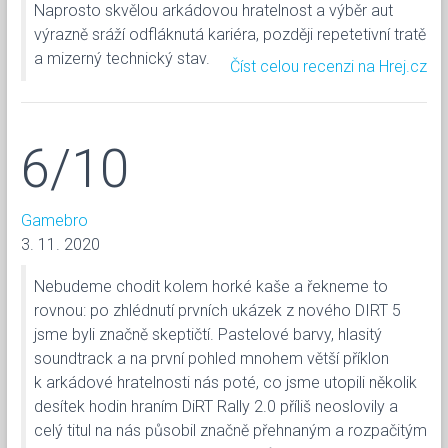
Naprosto skvělou arkádovou hratelnost a výběr aut
výrazně sráží odfláknutá kariéra, později repetetivní tratě
a mizerný technický stav.
Číst celou recenzi na Hrej.cz
6/10
Gamebro
3. 11. 2020
Nebudeme chodit kolem horké kaše a řekneme to
rovnou: po zhlédnutí prvních ukázek z nového DIRT 5
jsme byli značně skeptičtí. Pastelové barvy, hlasitý
soundtrack a na první pohled mnohem větší příklon
k arkádové hratelnosti nás poté, co jsme utopili několik
desítek hodin hraním DiRT Rally 2.0 příliš neoslovily a
celý titul na nás působil značně přehnaným a rozpačitým