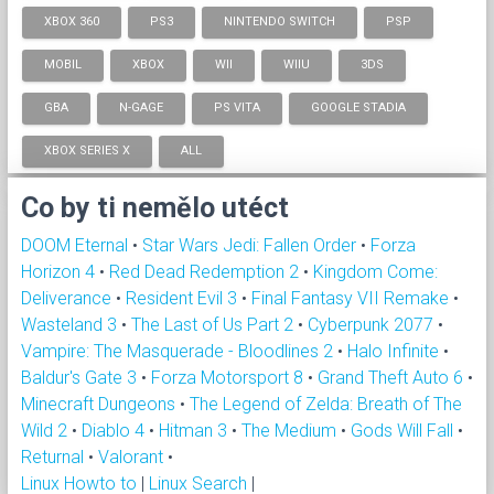
XBOX 360
PS3
NINTENDO SWITCH
PSP
MOBIL
XBOX
WII
WIIU
3DS
GBA
N-GAGE
PS VITA
GOOGLE STADIA
XBOX SERIES X
ALL
Co by ti nemělo utéct
DOOM Eternal
•
Star Wars Jedi: Fallen Order
•
Forza
Horizon 4
•
Red Dead Redemption 2
•
Kingdom Come:
Deliverance
•
Resident Evil 3
•
Final Fantasy VII Remake
•
Wasteland 3
•
The Last of Us Part 2
•
Cyberpunk 2077
•
Vampire: The Masquerade - Bloodlines 2
•
Halo Infinite
•
Baldur's Gate 3
•
Forza Motorsport 8
•
Grand Theft Auto 6
•
Minecraft Dungeons
•
The Legend of Zelda: Breath of The
Wild 2
•
Diablo 4
•
Hitman 3
•
The Medium
•
Gods Will Fall
•
Returnal
•
Valorant
•
Linux Howto to
|
Linux Search
|