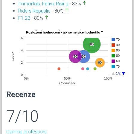
north
Immortals: Fenyx Rising
- 83%
north
Riders Republic
- 80%
north
F1 22
- 80%
Rozložení hodnocení - jak se nejvíce hodnotilo ?
6
70
80
80
40
4
90
Počet
80
60
60
70
70
60
2
90
90
75
1/2
0
0%
50%
100%
Hodnocení
Recenze
7/10
Gaming professors