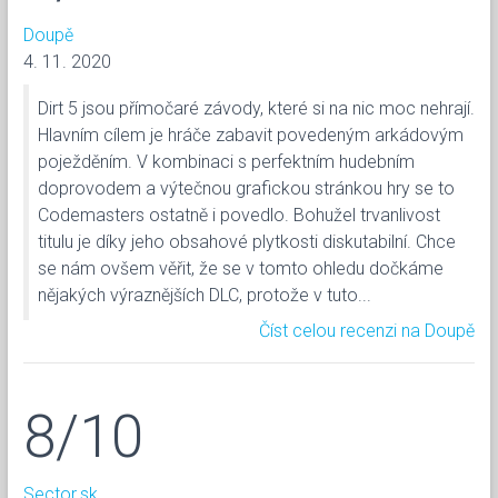
Doupě
4. 11. 2020
Dirt 5 jsou přímočaré závody, které si na nic moc nehrají.
Hlavním cílem je hráče zabavit povedeným arkádovým
poježděním. V kombinaci s perfektním hudebním
doprovodem a výtečnou grafickou stránkou hry se to
Codemasters ostatně i povedlo. Bohužel trvanlivost
titulu je díky jeho obsahové plytkosti diskutabilní. Chce
se nám ovšem věřit, že se v tomto ohledu dočkáme
nějakých výraznějších DLC, protože v tuto...
Číst celou recenzi na Doupě
8/10
Sector.sk