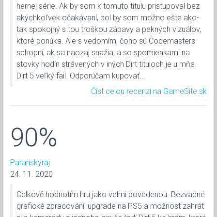
hernej série. Ak by som k tomuto titulu pristupoval bez
akýchkoľvek očakávaní, bol by som možno ešte ako-
tak spokojný s tou troškou zábavy a pekných vizuálov,
ktoré ponúka. Ale s vedomím, čoho sú Codemasters
schopní, ak sa naozaj snažia, a so spomienkami na
stovky hodín strávených v iných Dirt tituloch je u mňa
Dirt 5 veľký fail. Odporúčam kupovať...
Číst celou recenzi na GameSite.sk
90%
Paranskyraj
24. 11. 2020
Celkově hodnotím hru jako velmi povedenou. Bezvadné
grafické zpracování, upgrade na PS5 a možnost zahrát