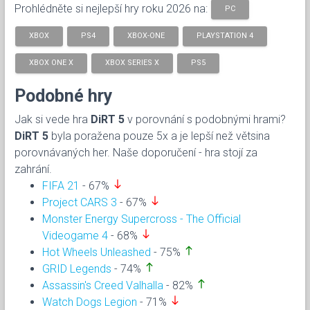
Prohlédněte si nejlepší hry roku 2026 na:
PC
XBOX
PS4
XBOX-ONE
PLAYSTATION 4
XBOX ONE X
XBOX SERIES X
PS5
Podobné hry
Jak si vede hra
DiRT 5
v porovnání s podobnými hrami?
DiRT 5
byla poražena pouze 5x a je lepší než větsina
porovnávaných her. Naše doporučení - hra stojí za
zahrání.
south
FIFA 21
- 67%
south
Project CARS 3
- 67%
Monster Energy Supercross - The Official
south
Videogame 4
- 68%
north
Hot Wheels Unleashed
- 75%
north
GRID Legends
- 74%
north
Assassin's Creed Valhalla
- 82%
south
Watch Dogs Legion
- 71%