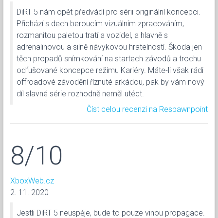
DiRT 5 nám opět předvádí pro sérii originální koncepci.
Přichází s dech beroucím vizuálním zpracováním,
rozmanitou paletou tratí a vozidel, a hlavně s
adrenalinovou a silně návykovou hratelností. Škoda jen
těch propadů snímkování na startech závodů a trochu
odfušované koncepce režimu Kariéry. Máte-li však rádi
offroadové závodění říznuté arkádou, pak by vám nový
díl slavné série rozhodně neměl utéct.
Číst celou recenzi na Respawnpoint
8/10
XboxWeb.cz
2. 11. 2020
Jestli DiRT 5 neuspěje, bude to pouze vinou propagace.