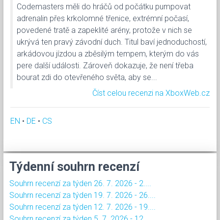
Codemasters měli do hráčů od počátku pumpovat
adrenalin přes krkolomné třenice, extrémní počasí,
povedené tratě a zapeklité arény, protože v nich se
ukrývá ten pravý závodní duch. Titul baví jednoduchostí,
arkádovou jízdou a zběsilým tempem, kterým do vás
pere další události. Zároveň dokazuje, že není třeba
bourat zdi do otevřeného světa, aby se...
Číst celou recenzi na XboxWeb.cz
EN
•
DE
•
CS
Týdenní souhrn recenzí
Souhrn recenzí za týden 26. 7. 2026 - 2....
Souhrn recenzí za týden 19. 7. 2026 - 26....
Souhrn recenzí za týden 12. 7. 2026 - 19....
Souhrn recenzí za týden 5. 7. 2026 - 12....