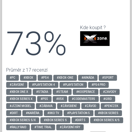
73%
Kde koupit ?
Průměr z 17 recenzí
#PC
#XBOX
#PS4
#XBOX-ONE
#ARKÁDA
#SPORT
#ZÁVODNÍ
#PLAYSTATION 4
#PLAYSTATION
#PS4 PRO
#XBOX ONE X
#STADIA
#STEAM
#KOOPERACE
#ZAVODY
#XBOX SERIES X
#PS5
#XSX
#CODEMASTERS
#GRID
#JÍZDNÍ MODEL
#ZÁBAVA
#ZÁVODĚNÍ
#ZÁVOD
#PENÍZEK
#DIRT
#KARIÉRA
#XKO TV
#PLAYSTATION 5
#XBOX SERIES
#XBOX SERIES S/X
#XBOX SERIES S
#DIRT 5
#XBOX SERIES X/S
#RALLY RAID
#TIME TRIAL
#ZÁVODNÍ HRY