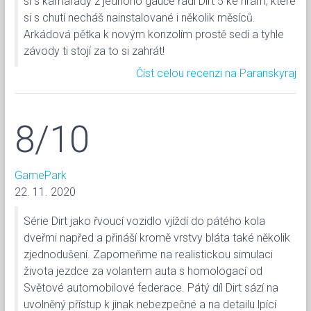
si s kamarády z jednoho gauče řadí Dirt 5 ke hrám, které
si s chutí necháš nainstalované i několik měsíců.
Arkádová pětka k novým konzolím prostě sedí a tyhle
závody ti stojí za to si zahrát!
Číst celou recenzi na Paranskyraj
8/10
GamePark
22. 11. 2020
Série Dirt jako řvoucí vozidlo vjíždí do pátého kola
dveřmi napřed a přináší kromě vrstvy bláta také několik
zjednodušení. Zapomeňme na realistickou simulaci
života jezdce za volantem auta s homologací od
Světové automobilové federace. Pátý díl Dirt sází na
uvolněný přístup k jinak nebezpečné a na detailu lpící