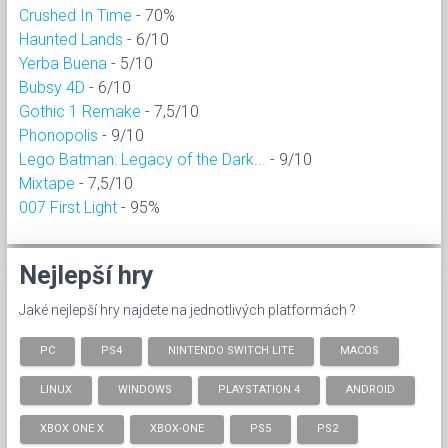
Crushed In Time
- 70%
Haunted Lands
- 6/10
Yerba Buena
- 5/10
Bubsy 4D
- 6/10
Gothic 1 Remake
- 7,5/10
Phonopolis
- 9/10
Lego Batman: Legacy of the Dark...
- 9/10
Mixtape
- 7,5/10
007 First Light
- 95%
Nejlepší hry
Jaké nejlepší hry najdete na jednotlivých platformách ?
PC
PS4
NINTENDO SWITCH LITE
MACOS
LINUX
WINDOWS
PLAYSTATION 4
ANDROID
XBOX ONE X
XBOX-ONE
PS5
PS2