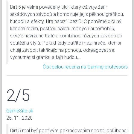
Dirt 5 je velmi povedený titul, který oživuje žánr
arkádových závodů a kombinuje jej s pěknou grafikou,
hudbou a efekty. Hra nabízí i bez DLC poměrně dlouhý
kariérní režim, pestrou paletu reálných automobilů,
skvěle navržené tratě a kombinaci různých závodních
soutěží a stylů. Pokud tedy patříte mezi hráče, kteří si
chtějí závodit takříkajíc na pohodu, odreagovat se,
vychutnat si grafiku a fajn hudbu,...
Číst celou recenzi na Gaming professors
2/5
GameSite.sk
25. 11. 2020
Dirt 5 mal byť poctivým pokračovaním naozaj obľúbenej