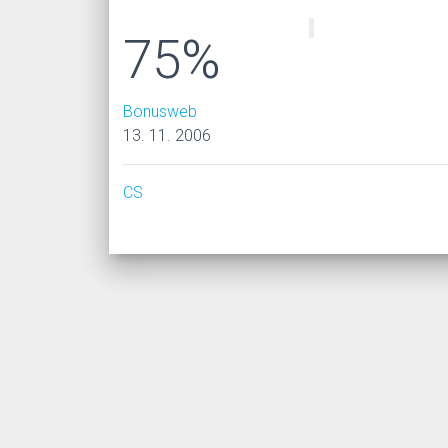
75%
Bonusweb
13. 11. 2006
CS