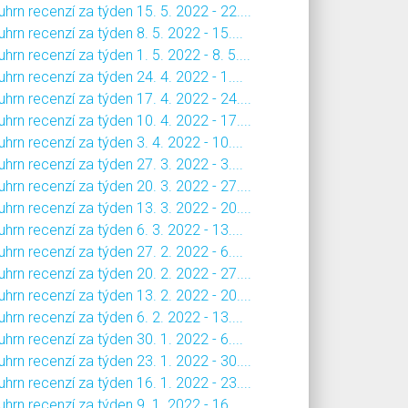
hrn recenzí za týden 15. 5. 2022 - 22....
hrn recenzí za týden 8. 5. 2022 - 15....
hrn recenzí za týden 1. 5. 2022 - 8. 5....
hrn recenzí za týden 24. 4. 2022 - 1....
hrn recenzí za týden 17. 4. 2022 - 24....
hrn recenzí za týden 10. 4. 2022 - 17....
hrn recenzí za týden 3. 4. 2022 - 10....
hrn recenzí za týden 27. 3. 2022 - 3....
hrn recenzí za týden 20. 3. 2022 - 27....
hrn recenzí za týden 13. 3. 2022 - 20....
hrn recenzí za týden 6. 3. 2022 - 13....
hrn recenzí za týden 27. 2. 2022 - 6....
hrn recenzí za týden 20. 2. 2022 - 27....
hrn recenzí za týden 13. 2. 2022 - 20....
hrn recenzí za týden 6. 2. 2022 - 13....
hrn recenzí za týden 30. 1. 2022 - 6....
hrn recenzí za týden 23. 1. 2022 - 30....
hrn recenzí za týden 16. 1. 2022 - 23....
hrn recenzí za týden 9. 1. 2022 - 16....