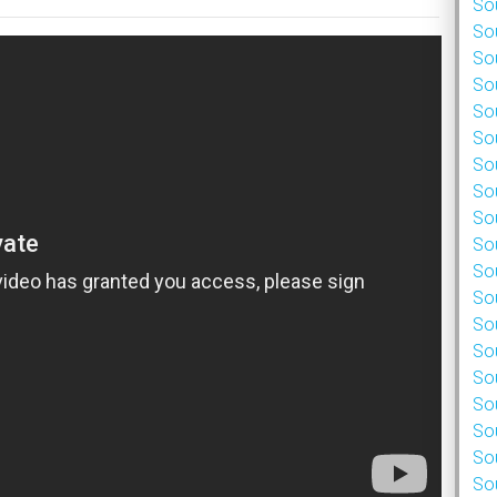
Sou
Sou
Sou
Sou
Sou
Sou
Sou
Sou
Sou
Sou
Sou
Sou
Sou
Sou
Sou
Sou
Sou
Sou
Sou