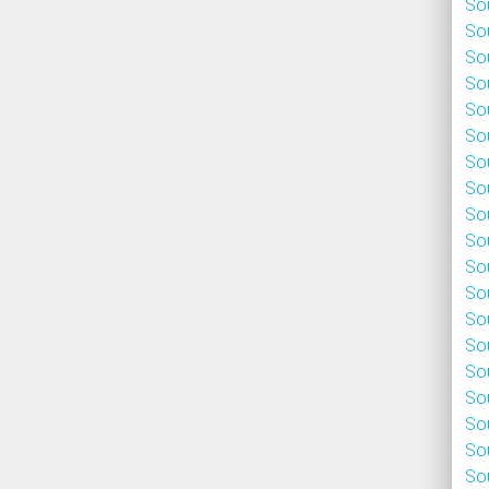
Sou
Sou
Sou
Sou
Sou
Sou
Sou
Sou
Sou
Sou
Sou
Sou
Sou
Sou
Sou
Sou
Sou
Sou
Sou