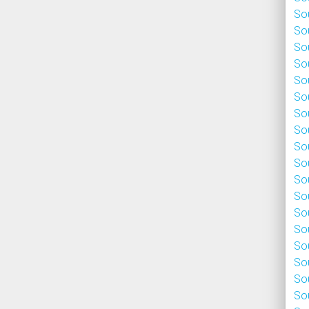
Sou
Sou
Sou
Sou
Sou
Sou
Sou
Sou
Sou
Sou
Sou
Sou
Sou
Sou
Sou
Sou
Sou
Sou