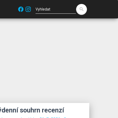
facebook
search
ýdenní souhrn recenzí