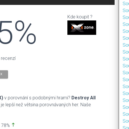
Sou
Sou
5%
Kde koupit ?
Sou
Sou
Sou
Sou
Sou
Sou
 recenzí
Sou
Sou
Sou
OX
Sou
Sou
Sou
X)
v porovnání s podobnými hrami?
Destroy All
Sou
je lepší než větsina porovnávaných her. Naše
Sou
Sou
Sou
north
- 78%
Sou