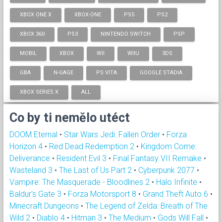
XBOX ONE X
XBOX-ONE
PS5
PS2
XBOX 360
PS3
NINTENDO SWITCH
PSP
MOBIL
XBOX
WII
WIIU
3DS
GBA
N-GAGE
PS VITA
GOOGLE STADIA
XBOX SERIES X
ALL
Co by ti nemělo utéct
DOOM Eternal
•
Star Wars Jedi: Fallen Order
•
Forza
Horizon 4
•
Red Dead Redemption 2
•
Kingdom Come:
Deliverance
•
Resident Evil 3
•
Final Fantasy VII Remake
•
Wasteland 3
•
The Last of Us Part 2
•
Cyberpunk 2077
•
Vampire: The Masquerade - Bloodlines 2
•
Halo Infinite
•
Baldur's Gate 3
•
Forza Motorsport 8
•
Grand Theft Auto 6
•
Minecraft Dungeons
•
The Legend of Zelda: Breath of The
Wild 2
•
Diablo 4
•
Hitman 3
•
The Medium
•
Gods Will Fall
•