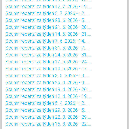
Souhrn recenzí za týden 12. 7. 2026 - 19....
Souhrn recenzí za týden 5. 7. 2026 - 12....
Souhrn recenzí za týden 28. 6. 2026 - 5....
Souhrn recenzí za týden 21. 6. 2026 - 28....
Souhrn recenzí za týden 14. 6. 2026 - 21....
Souhrn recenzí za týden 7. 6. 2026 - 14....
Souhrn recenzí za týden 31. 5. 2026 - 7....
Souhrn recenzí za týden 24. 5. 2026 - 31....
Souhrn recenzí za týden 17. 5. 2026 - 24....
Souhrn recenzí za týden 10. 5. 2026 - 17....
Souhrn recenzí za týden 3. 5. 2026 - 10....
Souhrn recenzí za týden 26. 4. 2026 - 3....
Souhrn recenzí za týden 19. 4. 2026 - 26....
Souhrn recenzí za týden 12. 4. 2026 - 19....
Souhrn recenzí za týden 5. 4. 2026 - 12....
Souhrn recenzí za týden 29. 3. 2026 - 5....
Souhrn recenzí za týden 22. 3. 2026 - 29....
Souhrn recenzí za týden 15. 3. 2026 - 22....