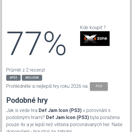
77%
Kde koupit ?
Průměr z 2 recenzí
#PS3
#BOJOVÁ
Prohlédněte si nejlepší hry roku 2026 na:
PS3
Podobné hry
Jak si vede hra
Def Jam Icon (PS3)
v porovnání s
podobnými hrami?
Def Jam Icon (PS3)
byla poražena
pouze 4x a je lepší než větsina porovnávaných her. Naše
doporučení - hra stojí za zahrání.