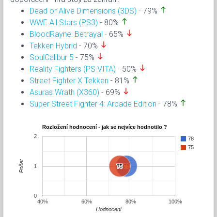
north
Dead or Alive Dimensions (3DS)
- 79%
north
WWE All Stars (PS3)
- 80%
south
BloodRayne: Betrayal
- 65%
south
Tekken Hybrid
- 70%
south
SoulCalibur 5
- 75%
south
Reality Fighters (PS VITA)
- 50%
north
Street Fighter X Tekken
- 81%
south
Asuras Wrath (X360)
- 69%
north
Super Street Fighter 4: Arcade Edition
- 78%
Rozložení hodnocení - jak se nejvíce hodnotilo ?
2
78
75
Počet
1
75
75
78
78
0
40%
60%
80%
100%
Hodnocení