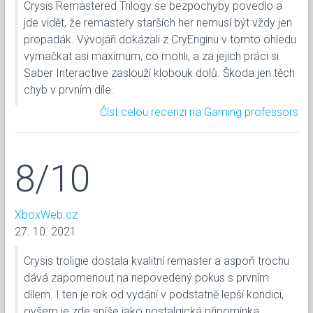
Crysis Remastered Trilogy se bezpochyby povedlo a
jde vidět, že remastery starších her nemusí být vždy jen
propadák. Vývojáři dokázali z CryEnginu v tomto ohledu
vymačkat asi maximum, co mohli, a za jejich práci si
Saber Interactive zaslouží klobouk dolů. Škoda jen těch
chyb v prvním díle.
Číst celou recenzi na Gaming professors
8/10
XboxWeb.cz
27. 10. 2021
Crysis troligie dostala kvalitní remaster a aspoň trochu
dává zapomenout na nepovedený pokus s prvním
dílem. I ten je rok od vydání v podstatně lepší kondici,
ovšem je zde spíše jako nostalgická připomínka.