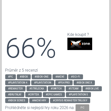
66%
Kde koupit ?
Průměr z 5 recenzí
#PC
#XBOX
#XBOX-ONE
#AKČNÍ
#SCI-FI
#PLAYSTATION 4
#PLAYSTATION
#PS4 PRO
#XBOX ONE X
#REMASTER
#STŘÍLEČKA
#SWITCH
#STEAM
#XBOX LIVE
#BRUTÁLNÍ
#CRYTEK
#EPIC GAMES
#PLAYSTATION 5
#XBOX SERIES
#AKČNÍ HRY
#CRYSIS REMASTER TRILOGY
Prohlédněte si nejlepší hry roku 2026 na:
PC