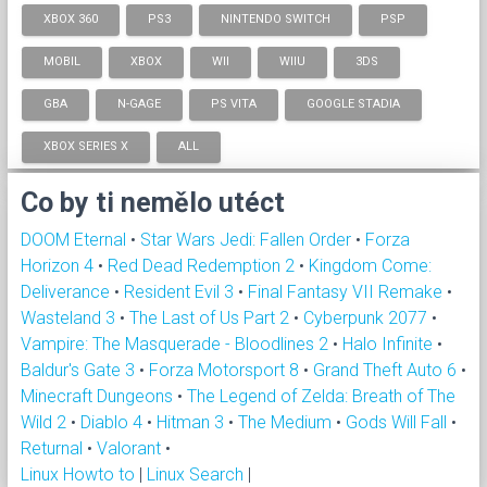
XBOX 360
PS3
NINTENDO SWITCH
PSP
MOBIL
XBOX
WII
WIIU
3DS
GBA
N-GAGE
PS VITA
GOOGLE STADIA
XBOX SERIES X
ALL
Co by ti nemělo utéct
DOOM Eternal
•
Star Wars Jedi: Fallen Order
•
Forza
Horizon 4
•
Red Dead Redemption 2
•
Kingdom Come:
Deliverance
•
Resident Evil 3
•
Final Fantasy VII Remake
•
Wasteland 3
•
The Last of Us Part 2
•
Cyberpunk 2077
•
Vampire: The Masquerade - Bloodlines 2
•
Halo Infinite
•
Baldur's Gate 3
•
Forza Motorsport 8
•
Grand Theft Auto 6
•
Minecraft Dungeons
•
The Legend of Zelda: Breath of The
Wild 2
•
Diablo 4
•
Hitman 3
•
The Medium
•
Gods Will Fall
•
Returnal
•
Valorant
•
Linux Howto to
|
Linux Search
|