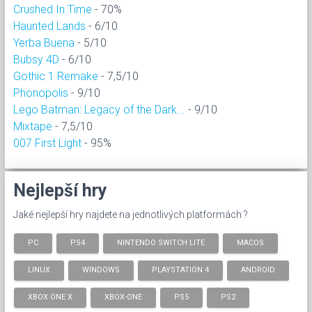
Crushed In Time
- 70%
Haunted Lands
- 6/10
Yerba Buena
- 5/10
Bubsy 4D
- 6/10
Gothic 1 Remake
- 7,5/10
Phonopolis
- 9/10
Lego Batman: Legacy of the Dark...
- 9/10
Mixtape
- 7,5/10
007 First Light
- 95%
Nejlepší hry
Jaké nejlepší hry najdete na jednotlivých platformách ?
PC
PS4
NINTENDO SWITCH LITE
MACOS
LINUX
WINDOWS
PLAYSTATION 4
ANDROID
XBOX ONE X
XBOX-ONE
PS5
PS2