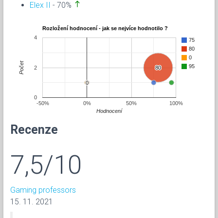
north
Elex II
- 70%
Rozložení hodnocení - jak se nejvíce hodnotilo ?
4
75
80
0
Počet
95
2
80
80
0
0
0
-50%
0%
50%
100%
Hodnocení
Recenze
7,5/10
Gaming professors
15. 11. 2021