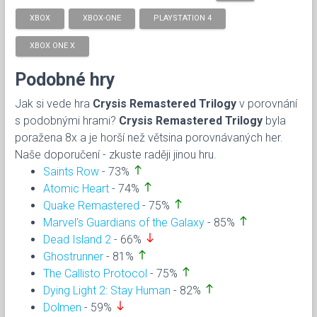
XBOX
XBOX-ONE
PLAYSTATION 4
XBOX ONE X
Podobné hry
Jak si vede hra
Crysis Remastered Trilogy
v porovnání
s podobnými hrami?
Crysis Remastered Trilogy
byla
poražena 8x a je horší než větsina porovnávaných her.
Naše doporučení - zkuste raději jinou hru.
north
Saints Row
- 73%
north
Atomic Heart
- 74%
north
Quake Remastered
- 75%
north
Marvel’s Guardians of the Galaxy
- 85%
south
Dead Island 2
- 66%
north
Ghostrunner
- 81%
north
The Callisto Protocol
- 75%
north
Dying Light 2: Stay Human
- 82%
south
Dolmen
- 59%