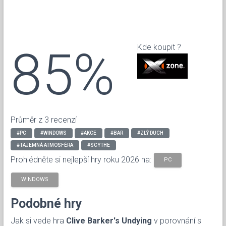
85%
Kde koupit ?
Průměr z 3 recenzí
#PC
#WINDOWS
#AKCE
#BAR
#ZLÝ DUCH
#TAJEMNÁ ATMOSFÉRA
#SCYTHE
Prohlédněte si nejlepší hry roku 2026 na:
PC
WINDOWS
Podobné hry
Jak si vede hra
Clive Barker's Undying
v porovnání s