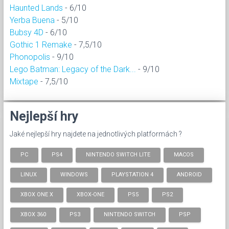
Haunted Lands
- 6/10
Yerba Buena
- 5/10
Bubsy 4D
- 6/10
Gothic 1 Remake
- 7,5/10
Phonopolis
- 9/10
Lego Batman: Legacy of the Dark...
- 9/10
Mixtape
- 7,5/10
Nejlepší hry
Jaké nejlepší hry najdete na jednotlivých platformách ?
PC
PS4
NINTENDO SWITCH LITE
MACOS
LINUX
WINDOWS
PLAYSTATION 4
ANDROID
XBOX ONE X
XBOX-ONE
PS5
PS2
XBOX 360
PS3
NINTENDO SWITCH
PSP