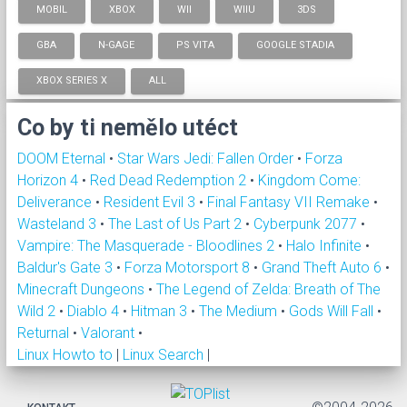
MOBIL
XBOX
WII
WIIU
3DS
GBA
N-GAGE
PS VITA
GOOGLE STADIA
XBOX SERIES X
ALL
Co by ti nemělo utéct
DOOM Eternal
•
Star Wars Jedi: Fallen Order
•
Forza
Horizon 4
•
Red Dead Redemption 2
•
Kingdom Come:
Deliverance
•
Resident Evil 3
•
Final Fantasy VII Remake
•
Wasteland 3
•
The Last of Us Part 2
•
Cyberpunk 2077
•
Vampire: The Masquerade - Bloodlines 2
•
Halo Infinite
•
Baldur's Gate 3
•
Forza Motorsport 8
•
Grand Theft Auto 6
•
Minecraft Dungeons
•
The Legend of Zelda: Breath of The
Wild 2
•
Diablo 4
•
Hitman 3
•
The Medium
•
Gods Will Fall
•
Returnal
•
Valorant
•
Linux Howto to
|
Linux Search
|