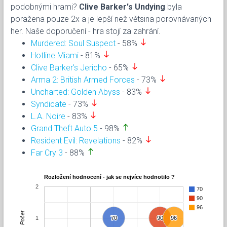
podobnými hrami?
Clive Barker's Undying
byla
poražena pouze 2x a je lepší než větsina porovnávaných
her. Naše doporučení - hra stojí za zahrání.
south
Murdered: Soul Suspect
- 58%
south
Hotline Miami
- 81%
south
Clive Barker's Jericho
- 65%
south
Arma 2: British Armed Forces
- 73%
south
Uncharted: Golden Abyss
- 83%
south
Syndicate
- 73%
south
L.A. Noire
- 83%
north
Grand Theft Auto 5
- 98%
south
Resident Evil: Revelations
- 82%
north
Far Cry 3
- 88%
Rozložení hodnocení - jak se nejvíce hodnotilo ?
2
70
90
96
Počet
1
70
70
90
90
96
96