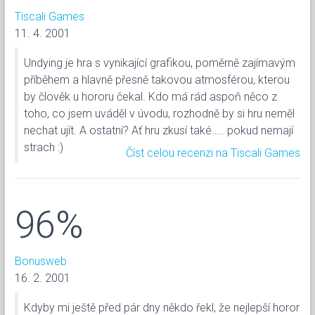
Tiscali Games
11. 4. 2001
Undying je hra s vynikající grafikou, poměrně zajímavým
příběhem a hlavně přesně takovou atmosférou, kterou
by člověk u hororu čekal. Kdo má rád aspoň něco z
toho, co jsem uváděl v úvodu, rozhodně by si hru neměl
nechat ujít. A ostatní? Ať hru zkusí také….. pokud nemají
strach :)
Číst celou recenzi na Tiscali Games
96%
Bonusweb
16. 2. 2001
Kdyby mi ještě před pár dny někdo řekl, že nejlepší horor