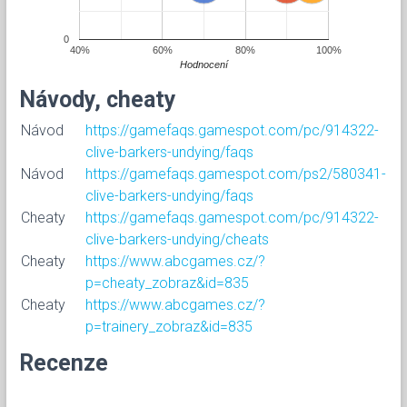
0
40%
60%
80%
100%
Hodnocení
Návody, cheaty
Návod
https://gamefaqs.gamespot.com/pc/914322-
clive-barkers-undying/faqs
Návod
https://gamefaqs.gamespot.com/ps2/580341-
clive-barkers-undying/faqs
Cheaty
https://gamefaqs.gamespot.com/pc/914322-
clive-barkers-undying/cheats
Cheaty
https://www.abcgames.cz/?
p=cheaty_zobraz&id=835
Cheaty
https://www.abcgames.cz/?
p=trainery_zobraz&id=835
Recenze