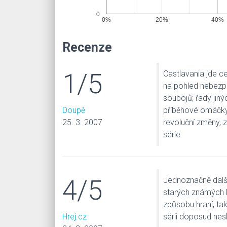
0
0%
20%
40%
Recenze
1/5
Castlavania jde 
na pohled nebezp
soubojů; řady jiný
Doupě
příběhové omáčky. 
25. 3. 2007
revoluční změny, 
série.
4/5
Jednoznačně další
starých známých ku
způsobu hraní, ta
Hrej.cz
sérii doposud nesl