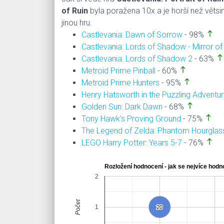
of Ruin
byla poražena 10x a je horší než větsi
jinou hru.
north
Castlevania: Dawn of Sorrow
- 98%
Castlevania: Lords of Shadow - Mirror of
north
Castlevania: Lords of Shadow 2
- 63%
north
Metroid Prime Pinball
- 60%
north
Metroid Prime Hunters
- 95%
Henry Hatsworth in the Puzzling Adventu
north
Golden Sun: Dark Dawn
- 68%
north
Tony Hawk's Proving Ground
- 75%
The Legend of Zelda: Phantom Hourglas
north
LEGO Harry Potter: Years 5-7
- 76%
Rozložení hodnocení - jak se nejvíce hodno
2
Počet
1
20
20