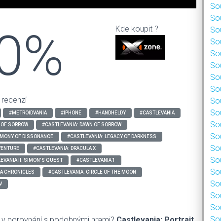
Sou
Sou
0%
Kde koupit ?
Sou
Sou
Sou
Sou
Sou
Sou
 recenzí
Sou
Sou
#METROIDVANIA
#IPHONE
#HANDHELDY
#CASTLEVANIA
Sou
A OF SORROW
#CASTLEVANIA: DAWN OF SORROW
Sou
RMONY OF DISSONANCE
#CASTLEVANIA: LEGACY OF DARKNESS
Sou
VENTURE
#CASTLEVANIA: DRACULA X
Sou
EVANIA II: SIMON'S QUEST
#CASTLEVANIA 1
Sou
A CHRONICLES
#CASTLEVANIA: CIRCLE OF THE MOON
Sou
V
Sou
Sou
Sou
v porovnání s podobnými hrami?
Castlevania: Portrait