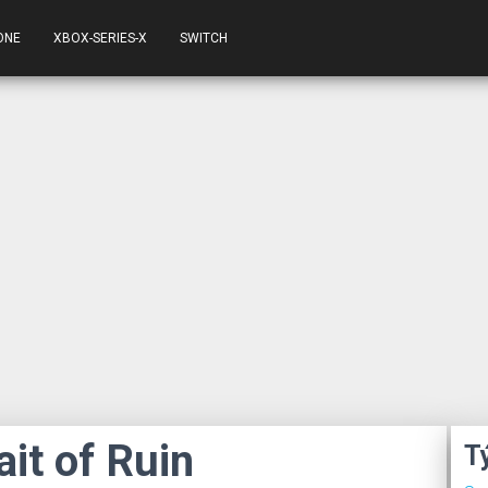
ONE
XBOX-SERIES-X
SWITCH
ait of Ruin
T