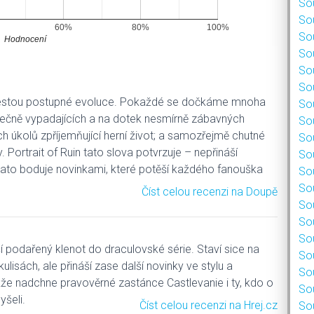
Sou
Sou
60%
80%
100%
Sou
Hodnocení
Sou
Sou
Sou
cestou postupné evoluce. Pokaždé se dočkáme mnoha
Sou
ečně vypadajících a na dotek nesmírně zábavných
Sou
ch úkolů zpříjemňující herní život; a samozřejmě chutné
Sou
Portrait of Ruin tato slova potvrzuje – nepřináší
Sou
zato boduje novinkami, které potěší každého fanouška
Sou
Sou
Číst celou recenzi na Doupě
Sou
Sou
Sou
 podařený klenot do draculovské série. Staví sice na
Sou
lisách, ale přináší zase další novinky ve stylu a
Sou
kže nadchne pravověrné zastánce Castlevanie i ty, kdo o
Sou
yšeli.
Číst celou recenzi na Hrej.cz
Sou