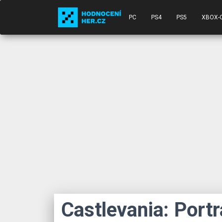
PC
PS4
PS5
XBOX-
Castlevania: Portr