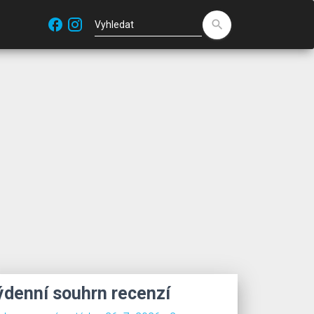
facebook
search
ýdenní souhrn recenzí