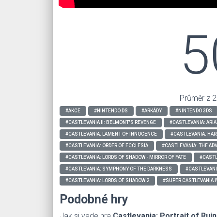
5
Průměr z 2
#AKCE
#NINTENDO DS
#ARKÁDY
#NINTENDO 3DS
#CASTLEVANIA II: BELMONT'S REVENGE
#CASTLEVANIA: ARI
#CASTLEVANIA: LAMENT OF INNOCENCE
#CASTLEVANIA: HA
#CASTLEVANIA: ORDER OF ECCLESIA
#CASTLEVANIA: THE AD
#CASTLEVANIA: LORDS OF SHADOW - MIRROR OF FATE
#CASTL
#CASTLEVANIA: SYMPHONY OF THE DARKNESS
#CASTLEVANI
#CASTLEVANIA: LORDS OF SHADOW 2
#SUPER CASTLEVANIA I
Podobné hry
Jak si vede hra
Castlevania: Portrait of Ruin