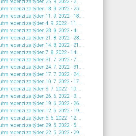
hrn recenzí za týden 25. 9. 2022 - 2....
hrn recenzí za týden 18. 9. 2022 - 25....
hrn recenzí za týden 11. 9. 2022 - 18....
hrn recenzí za týden 4. 9. 2022 - 11....
hrn recenzí za týden 28. 8. 2022 - 4....
hrn recenzí za týden 21. 8. 2022 - 28....
hrn recenzí za týden 14. 8. 2022 - 21....
hrn recenzí za týden 7. 8. 2022 - 14....
hrn recenzí za týden 31. 7. 2022 - 7....
hrn recenzí za týden 24. 7. 2022 - 31....
hrn recenzí za týden 17. 7. 2022 - 24....
hrn recenzí za týden 10. 7. 2022 - 17....
hrn recenzí za týden 3. 7. 2022 - 10....
hrn recenzí za týden 26. 6. 2022 - 3....
hrn recenzí za týden 19. 6. 2022 - 26....
hrn recenzí za týden 12. 6. 2022 - 19....
hrn recenzí za týden 5. 6. 2022 - 12....
hrn recenzí za týden 29. 5. 2022 - 5....
hrn recenzí za týden 22. 5. 2022 - 29....