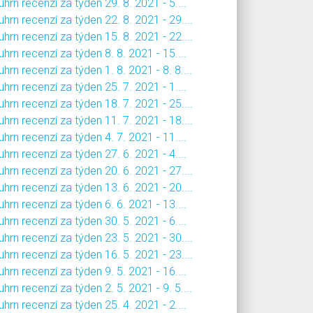
hrn recenzí za týden 29. 8. 2021 - 5....
hrn recenzí za týden 22. 8. 2021 - 29....
hrn recenzí za týden 15. 8. 2021 - 22....
hrn recenzí za týden 8. 8. 2021 - 15....
hrn recenzí za týden 1. 8. 2021 - 8. 8....
hrn recenzí za týden 25. 7. 2021 - 1....
hrn recenzí za týden 18. 7. 2021 - 25....
hrn recenzí za týden 11. 7. 2021 - 18....
hrn recenzí za týden 4. 7. 2021 - 11....
hrn recenzí za týden 27. 6. 2021 - 4....
hrn recenzí za týden 20. 6. 2021 - 27....
hrn recenzí za týden 13. 6. 2021 - 20....
hrn recenzí za týden 6. 6. 2021 - 13....
hrn recenzí za týden 30. 5. 2021 - 6....
hrn recenzí za týden 23. 5. 2021 - 30....
hrn recenzí za týden 16. 5. 2021 - 23....
hrn recenzí za týden 9. 5. 2021 - 16....
hrn recenzí za týden 2. 5. 2021 - 9. 5....
hrn recenzí za týden 25. 4. 2021 - 2....