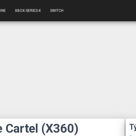
ONE
XBOX-SERIES-X
SWITCH
e Cartel (X360)
T