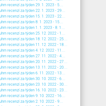
hrn recenzí za týden 29. 1. 2023 - 5....
hrn recenzí za týden 22. 1. 2023 - 29....
hrn recenzí za týden 15. 1. 2023 - 22....
hrn recenzí za týden 8. 1. 2023 - 15....
hrn recenzí za týden 1. 1. 2023 - 8. 1....
hrn recenzí za týden 25. 12. 2022 - 1....
hrn recenzí za týden 18. 12. 2022 - 25....
hrn recenzí za týden 11. 12. 2022 - 18....
hrn recenzí za týden 4. 12. 2022 - 11....
hrn recenzí za týden 27. 11. 2022 - 4....
hrn recenzí za týden 20. 11. 2022 - 27....
hrn recenzí za týden 13. 11. 2022 - 20....
hrn recenzí za týden 6. 11. 2022 - 13....
hrn recenzí za týden 30. 10. 2022 - 6....
hrn recenzí za týden 23. 10. 2022 - 30....
hrn recenzí za týden 16. 10. 2022 - 23....
hrn recenzí za týden 9. 10. 2022 - 16....
hrn recenzí za týden 2. 10. 2022 - 9....