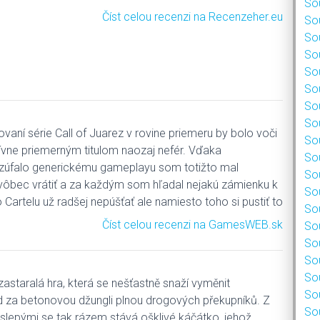
Sou
Číst celou recenzi na Recenzeher.eu
Sou
Sou
Sou
Sou
Sou
Sou
Sou
vaní série Call of Juarez v rovine priemeru by bolo voči
Sou
tívne priemerným titulom naozaj nefér. Vďaka
Sou
zúfalo generickému gameplayu som totižto mal
Sou
vôbec vrátiť a za každým som hľadal nejakú zámienku k
Sou
Cartelu už radšej nepúšťať ale namiesto toho si pustiť to
Sou
Číst celou recenzi na GamesWEB.sk
Sou
Sou
Sou
Sou
zastaralá hra, která se nešťastně snaží vyměnit
Sou
d za betonovou džungli plnou drogových překupníků. Z
Sou
lepými se tak rázem stává ošklivé káčátko, jehož