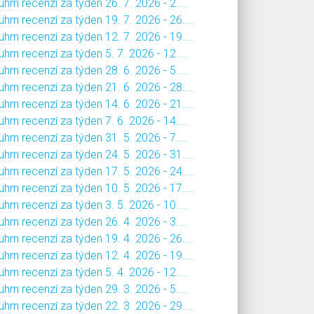
hrn recenzí za týden 26. 7. 2026 - 2....
hrn recenzí za týden 19. 7. 2026 - 26....
hrn recenzí za týden 12. 7. 2026 - 19....
hrn recenzí za týden 5. 7. 2026 - 12....
hrn recenzí za týden 28. 6. 2026 - 5....
hrn recenzí za týden 21. 6. 2026 - 28....
hrn recenzí za týden 14. 6. 2026 - 21....
hrn recenzí za týden 7. 6. 2026 - 14....
hrn recenzí za týden 31. 5. 2026 - 7....
hrn recenzí za týden 24. 5. 2026 - 31....
hrn recenzí za týden 17. 5. 2026 - 24....
hrn recenzí za týden 10. 5. 2026 - 17....
hrn recenzí za týden 3. 5. 2026 - 10....
hrn recenzí za týden 26. 4. 2026 - 3....
hrn recenzí za týden 19. 4. 2026 - 26....
hrn recenzí za týden 12. 4. 2026 - 19....
hrn recenzí za týden 5. 4. 2026 - 12....
hrn recenzí za týden 29. 3. 2026 - 5....
hrn recenzí za týden 22. 3. 2026 - 29....