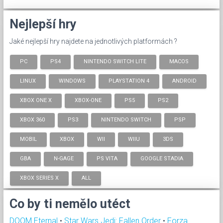
Nejlepší hry
Jaké nejlepší hry najdete na jednotlivých platformách ?
PC
PS4
NINTENDO SWITCH LITE
MACOS
LINUX
WINDOWS
PLAYSTATION 4
ANDROID
XBOX ONE X
XBOX-ONE
PS5
PS2
XBOX 360
PS3
NINTENDO SWITCH
PSP
MOBIL
XBOX
WII
WIIU
3DS
GBA
N-GAGE
PS VITA
GOOGLE STADIA
XBOX SERIES X
ALL
Co by ti nemělo utéct
DOOM Eternal
•
Star Wars Jedi: Fallen Order
•
Forza