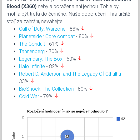
Blood (X360)
nebyla poražena ani jednou. Tohle by
mohla být trefa do černého. Naše doporučení - hra určitě
stojí za zahrání, neváhejte.
south
Call of Duty: Warzone
- 83%
south
Planetside : Core combat
- 80%
south
The Conduit
- 61%
south
Tannenberg
- 70%
south
Legendary: The Box
- 50%
south
Halo Infinite
- 82%
Robert D. Anderson and The Legacy Of Cthulhu
-
south
33%
south
BioShock: The Collection
- 80%
south
Cold War
- 79%
Rozložení hodnocení - jak se nejvíce hodnotilo ?
2
92
Počet
1
92
92