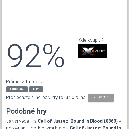
92%
Kde koupit ?
Průměr z 1 recenzí
#XBOX 360
#FPS
Prohlédněte si nejlepší hry roku 2026 na:
XBOX 360
Podobné hry
Jak si vede hra
Call of Juarez: Bound In Blood (X360)
v
porovnání s podobnými hrami?
Call of Juarez: Bound In