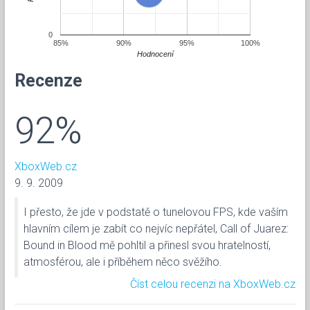
0
85%
90%
95%
100%
Hodnocení
Recenze
92%
XboxWeb.cz
9. 9. 2009
I přesto, že jde v podstatě o tunelovou FPS, kde vaším
hlavním cílem je zabít co nejvíc nepřátel, Call of Juarez:
Bound in Blood mě pohltil a přinesl svou hratelností,
atmosférou, ale i příběhem něco svěžího.
Číst celou recenzi na XboxWeb.cz