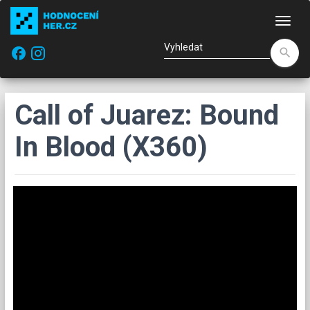
Nav
facebook
search
Call of Juarez: Bound
In Blood (X360)