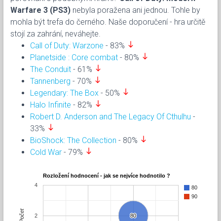
Warfare 3 (PS3)
nebyla poražena ani jednou. Tohle by
mohla být trefa do černého. Naše doporučení - hra určitě
stojí za zahrání, neváhejte.
south
Call of Duty: Warzone
- 83%
south
Planetside : Core combat
- 80%
south
The Conduit
- 61%
south
Tannenberg
- 70%
south
Legendary: The Box
- 50%
south
Halo Infinite
- 82%
Robert D. Anderson and The Legacy Of Cthulhu
-
south
33%
south
BioShock: The Collection
- 80%
south
Cold War
- 79%
Rozložení hodnocení - jak se nejvíce hodnotilo ?
4
80
90
Počet
2
80
80