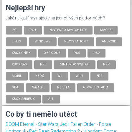
Nejlepší hry
Jaké nejlepší hry najdete na jednotlivých platformách ?
PC
PS4
NINTENDO SWITCH LITE
MACOS
LINUX
WINDOWS
PLAYSTATION 4
ANDROID
XBOX ONE X
XBOX-ONE
PS5
PS2
XBOX 360
PS3
NINTENDO SWITCH
PSP
MOBIL
XBOX
WII
WIIU
3DS
GBA
N-GAGE
PS VITA
GOOGLE STADIA
XBOX SERIES X
ALL
Co by ti nemělo utéct
DOOM Eternal
•
Star Wars Jedi: Fallen Order
•
Forza
Horizon 4
•
Red Dead Redemption 2
•
Kingdom Come: