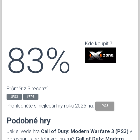
83%
Kde koupit ?
Průměr z 3 recenzí
#PS3
#FPS
Prohlédněte si nejlepší hry roku 2026 na:
PS3
Podobné hry
Jak si vede hra
Call of Duty: Modern Warfare 3 (PS3)
v
porovnání s podobnými hrami?
Call of Duty: Modern