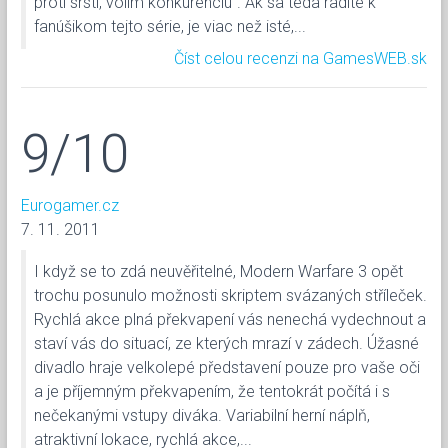
proti srsti, volím konkurenciu". Ak sa teda radíte k
fanúšikom tejto série, je viac než isté,...
Číst celou recenzi na GamesWEB.sk
9/10
Eurogamer.cz
7. 11. 2011
I když se to zdá neuvěřitelné, Modern Warfare 3 opět
trochu posunulo možnosti skriptem svázaných stříleček.
Rychlá akce plná překvapení vás nenechá vydechnout a
staví vás do situací, ze kterých mrazí v zádech. Úžasné
divadlo hraje velkolepé představení pouze pro vaše oči
a je příjemným překvapením, že tentokrát počítá i s
nečekanými vstupy diváka. Variabilní herní náplň,
atraktivní lokace, rychlá akce,...