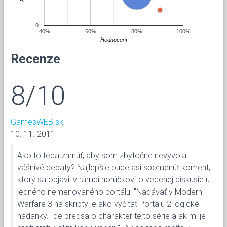
0
40%
60%
80%
100%
Hodnocení
Recenze
8/10
GamesWEB.sk
10. 11. 2011
Ako to teda zhrnúť, aby som zbytočne nevyvolal
vášnivé debaty? Najlepšie bude asi spomenúť koment,
ktorý sa objavil v rámci horúčkovito vedenej diskusie u
jedného nemenovaného portálu: "Nadávať v Modern
Warfare 3 na skripty je ako vyčítať Portalu 2 logické
hádanky. Ide predsa o charakter tejto série a ak mi je