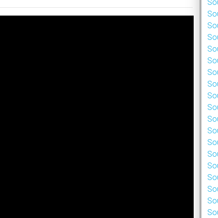
Sou
Sou
Sou
Sou
Sou
Sou
Sou
Sou
Sou
Sou
Sou
Sou
Sou
Sou
Sou
Sou
Sou
Sou
Sou