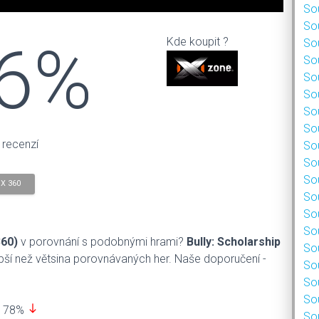
Sou
Sou
6%
Kde koupit ?
Sou
Sou
Sou
Sou
Sou
Sou
 recenzí
Sou
Sou
Sou
X 360
Sou
Sou
Sou
360)
v porovnání s podobnými hrami?
Bully: Scholarship
Sou
pší než větsina porovnávaných her. Naše doporučení -
Sou
Sou
Sou
south
- 78%
Sou