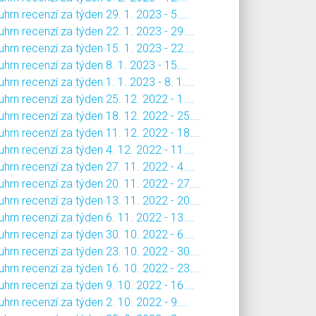
hrn recenzí za týden 29. 1. 2023 - 5....
hrn recenzí za týden 22. 1. 2023 - 29....
hrn recenzí za týden 15. 1. 2023 - 22....
hrn recenzí za týden 8. 1. 2023 - 15....
hrn recenzí za týden 1. 1. 2023 - 8. 1....
hrn recenzí za týden 25. 12. 2022 - 1....
hrn recenzí za týden 18. 12. 2022 - 25....
hrn recenzí za týden 11. 12. 2022 - 18....
hrn recenzí za týden 4. 12. 2022 - 11....
hrn recenzí za týden 27. 11. 2022 - 4....
hrn recenzí za týden 20. 11. 2022 - 27....
hrn recenzí za týden 13. 11. 2022 - 20....
hrn recenzí za týden 6. 11. 2022 - 13....
hrn recenzí za týden 30. 10. 2022 - 6....
hrn recenzí za týden 23. 10. 2022 - 30....
hrn recenzí za týden 16. 10. 2022 - 23....
hrn recenzí za týden 9. 10. 2022 - 16....
hrn recenzí za týden 2. 10. 2022 - 9....