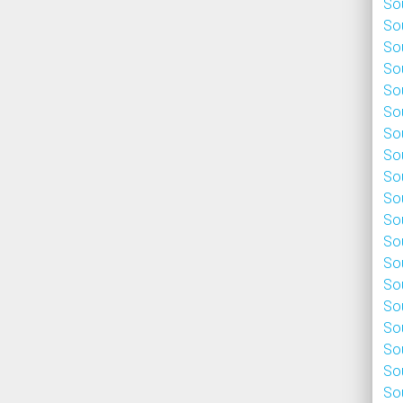
Sou
Sou
Sou
Sou
Sou
Sou
Sou
Sou
Sou
Sou
Sou
Sou
Sou
Sou
Sou
Sou
Sou
Sou
Sou