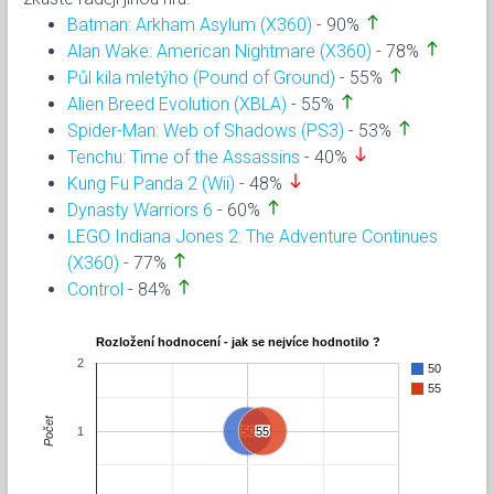
north
Batman: Arkham Asylum (X360)
- 90%
north
Alan Wake: American Nightmare (X360)
- 78%
north
Půl kila mletýho (Pound of Ground)
- 55%
north
Alien Breed Evolution (XBLA)
- 55%
north
Spider-Man: Web of Shadows (PS3)
- 53%
south
Tenchu: Time of the Assassins
- 40%
south
Kung Fu Panda 2 (Wii)
- 48%
north
Dynasty Warriors 6
- 60%
LEGO Indiana Jones 2: The Adventure Continues
north
(X360)
- 77%
north
Control
- 84%
Rozložení hodnocení - jak se nejvíce hodnotilo ?
2
50
55
Počet
1
50
50
55
55