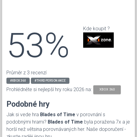
53%
Kde koupit ?
Průměr z 3 recenzí
#XBOX 360
#THIRD PERSON AKCE
Prohlédněte si nejlepší hry roku 2026 na:
XBOX 360
Podobné hry
Jak si vede hra
Blades of Time
v porovnání s
podobnými hrami?
Blades of Time
byla poražena 7x a je
horší než větsina porovnávaných her. Naše doporučení -
zkuste raději jinou hru.