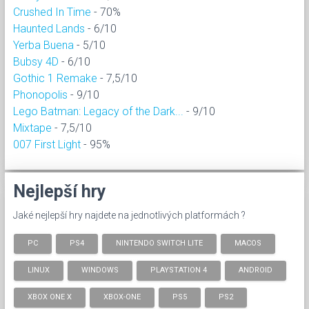
Crushed In Time
- 70%
Haunted Lands
- 6/10
Yerba Buena
- 5/10
Bubsy 4D
- 6/10
Gothic 1 Remake
- 7,5/10
Phonopolis
- 9/10
Lego Batman: Legacy of the Dark...
- 9/10
Mixtape
- 7,5/10
007 First Light
- 95%
Nejlepší hry
Jaké nejlepší hry najdete na jednotlivých platformách ?
PC
PS4
NINTENDO SWITCH LITE
MACOS
LINUX
WINDOWS
PLAYSTATION 4
ANDROID
XBOX ONE X
XBOX-ONE
PS5
PS2