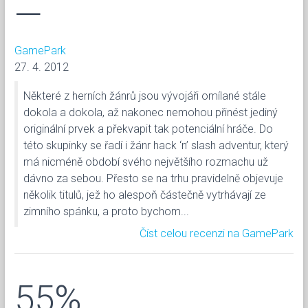
—
GamePark
27. 4. 2012
Některé z herních žánrů jsou vývojáři omílané stále
dokola a dokola, až nakonec nemohou přinést jediný
originální prvek a překvapit tak potenciální hráče. Do
této skupinky se řadí i žánr hack ‘n’ slash adventur, který
má nicméně období svého největšího rozmachu už
dávno za sebou. Přesto se na trhu pravidelně objevuje
několik titulů, jež ho alespoň částečně vytrhávají ze
zimního spánku, a proto bychom...
Číst celou recenzi na GamePark
55%