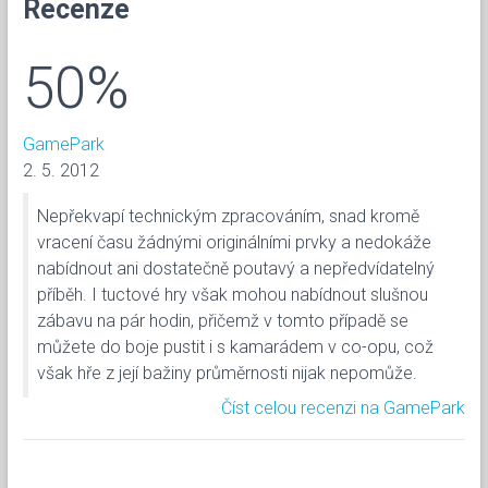
Recenze
50%
GamePark
2. 5. 2012
Nepřekvapí technickým zpracováním, snad kromě
vracení času žádnými originálními prvky a nedokáže
nabídnout ani dostatečně poutavý a nepředvídatelný
příběh. I tuctové hry však mohou nabídnout slušnou
zábavu na pár hodin, přičemž v tomto případě se
můžete do boje pustit i s kamarádem v co-opu, což
však hře z její bažiny průměrnosti nijak nepomůže.
Číst celou recenzi na GamePark