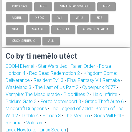
XBOX 360
PS3
NINTENDO SWITCH
PSP
MOBIL
XBOX
WII
WIIU
3DS
GBA
N-GAGE
PS VITA
GOOGLE STADIA
XBOX SERIES X
ALL
Co by ti nemělo utéct
DOOM Eternal
•
Star Wars Jedi: Fallen Order
•
Forza
Horizon 4
•
Red Dead Redemption 2
•
Kingdom Come:
Deliverance
•
Resident Evil 3
•
Final Fantasy VII Remake
•
Wasteland 3
•
The Last of Us Part 2
•
Cyberpunk 2077
•
Vampire: The Masquerade - Bloodlines 2
•
Halo Infinite
•
Baldur's Gate 3
•
Forza Motorsport 8
•
Grand Theft Auto 6
•
Minecraft Dungeons
•
The Legend of Zelda: Breath of The
Wild 2
•
Diablo 4
•
Hitman 3
•
The Medium
•
Gods Will Fall
•
Returnal
•
Valorant
•
Linux Howto to
|
Linux Search
|