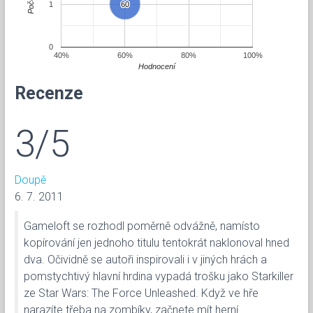
Počet
1
60
60
0
40%
60%
80%
100%
Hodnocení
Recenze
3/5
Doupě
6. 7. 2011
Gameloft se rozhodl poměrně odvážně, namísto
kopírování jen jednoho titulu tentokrát naklonoval hned
dva. Očividně se autoři inspirovali i v jiných hrách a
pomstychtivý hlavní hrdina vypadá trošku jako Starkiller
ze Star Wars: The Force Unleashed. Když ve hře
narazíte třeba na zombíky, začnete mít herní