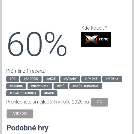
60%
Kde koupit ?
Průměr z 1 recenzí
#PC
#ANDROID
#AKCE
#ARKÁDY
#IPHONE
#MOBILY
#KARIBIK
#NOVÝ ÚKOL
#ŘEČ
#AKČNÍ RUBANICE
#PIRÁT Z KARIBIKU
#BACK
Prohlédněte si nejlepší hry roku 2026 na:
PC
ANDROID
Podobné hry