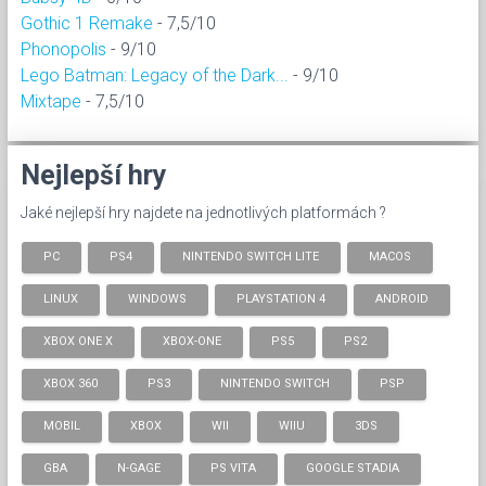
Gothic 1 Remake
- 7,5/10
Phonopolis
- 9/10
Lego Batman: Legacy of the Dark...
- 9/10
Mixtape
- 7,5/10
Nejlepší hry
Jaké nejlepší hry najdete na jednotlivých platformách ?
PC
PS4
NINTENDO SWITCH LITE
MACOS
LINUX
WINDOWS
PLAYSTATION 4
ANDROID
XBOX ONE X
XBOX-ONE
PS5
PS2
XBOX 360
PS3
NINTENDO SWITCH
PSP
MOBIL
XBOX
WII
WIIU
3DS
GBA
N-GAGE
PS VITA
GOOGLE STADIA