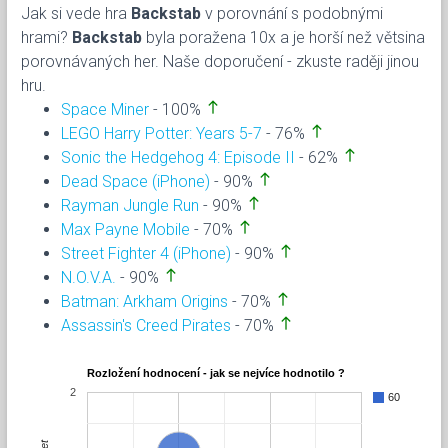
Jak si vede hra
Backstab
v porovnání s podobnými
hrami?
Backstab
byla poražena 10x a je horší než větsina
porovnávaných her. Naše doporučení - zkuste raději jinou
hru.
north
Space Miner
- 100%
north
LEGO Harry Potter: Years 5-7
- 76%
north
Sonic the Hedgehog 4: Episode II
- 62%
north
Dead Space (iPhone)
- 90%
north
Rayman Jungle Run
- 90%
north
Max Payne Mobile
- 70%
north
Street Fighter 4 (iPhone)
- 90%
north
N.O.V.A.
- 90%
north
Batman: Arkham Origins
- 70%
north
Assassin's Creed Pirates
- 70%
Rozložení hodnocení - jak se nejvíce hodnotilo ?
2
60