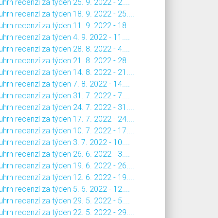
hrn recenzí za týden 25. 9. 2022 - 2....
hrn recenzí za týden 18. 9. 2022 - 25....
hrn recenzí za týden 11. 9. 2022 - 18....
hrn recenzí za týden 4. 9. 2022 - 11....
hrn recenzí za týden 28. 8. 2022 - 4....
hrn recenzí za týden 21. 8. 2022 - 28....
hrn recenzí za týden 14. 8. 2022 - 21....
hrn recenzí za týden 7. 8. 2022 - 14....
hrn recenzí za týden 31. 7. 2022 - 7....
hrn recenzí za týden 24. 7. 2022 - 31....
hrn recenzí za týden 17. 7. 2022 - 24....
hrn recenzí za týden 10. 7. 2022 - 17....
hrn recenzí za týden 3. 7. 2022 - 10....
hrn recenzí za týden 26. 6. 2022 - 3....
hrn recenzí za týden 19. 6. 2022 - 26....
hrn recenzí za týden 12. 6. 2022 - 19....
hrn recenzí za týden 5. 6. 2022 - 12....
hrn recenzí za týden 29. 5. 2022 - 5....
hrn recenzí za týden 22. 5. 2022 - 29....