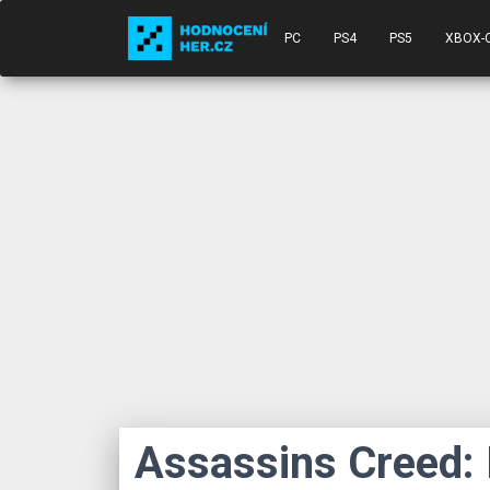
PC
PS4
PS5
XBOX-
Assassins Creed: 