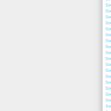
Sou
Sou
Sou
Sou
Sou
Sou
Sou
Sou
Sou
Sou
Sou
Sou
Sou
Sou
Sou
Sou
Sou
Sou