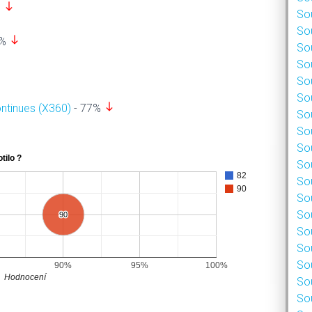
south
%
Sou
Sou
south
3%
Sou
Sou
Sou
Sou
south
ntinues (X360)
- 77%
Sou
Sou
Sou
tilo ?
Sou
82
Sou
90
Sou
Sou
90
90
Sou
Sou
Sou
90%
95%
100%
Hodnocení
Sou
Sou