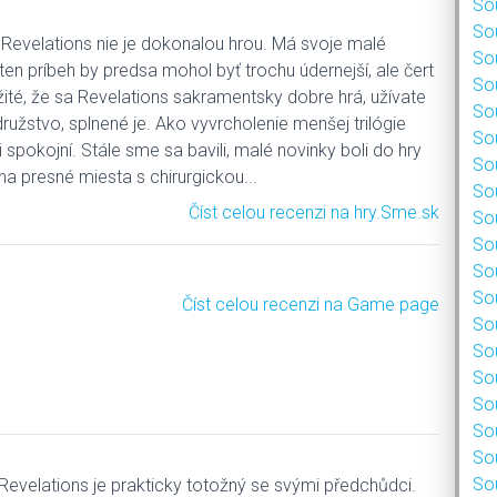
Sou
Sou
 Revelations nie je dokonalou hrou. Má svoje malé
Sou
 ten príbeh by predsa mohol byť trochu údernejší, ale čert
Sou
žité, že sa Revelations sakramentsky dobre hrá, užívate
Sou
družstvo, splnené je. Ako vyvrcholenie menšej trilógie
Sou
spokojní. Stále sme sa bavili, malé novinky boli do hry
Sou
 presné miesta s chirurgickou...
Sou
Číst celou recenzi na hry.Sme.sk
Sou
Sou
Sou
Sou
Číst celou recenzi na Game page
Sou
Sou
Sou
Sou
Sou
Sou
Sou
 Revelations je prakticky totožný se svými předchůdci.