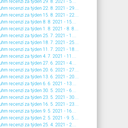
hrn recenzí za týden 29. 8. 2021 - 5....
hrn recenzí za týden 22. 8. 2021 - 29....
hrn recenzí za týden 15. 8. 2021 - 22....
hrn recenzí za týden 8. 8. 2021 - 15....
hrn recenzí za týden 1. 8. 2021 - 8. 8....
hrn recenzí za týden 25. 7. 2021 - 1....
hrn recenzí za týden 18. 7. 2021 - 25....
hrn recenzí za týden 11. 7. 2021 - 18....
hrn recenzí za týden 4. 7. 2021 - 11....
hrn recenzí za týden 27. 6. 2021 - 4....
hrn recenzí za týden 20. 6. 2021 - 27....
hrn recenzí za týden 13. 6. 2021 - 20....
hrn recenzí za týden 6. 6. 2021 - 13....
hrn recenzí za týden 30. 5. 2021 - 6....
hrn recenzí za týden 23. 5. 2021 - 30....
hrn recenzí za týden 16. 5. 2021 - 23....
hrn recenzí za týden 9. 5. 2021 - 16....
hrn recenzí za týden 2. 5. 2021 - 9. 5....
hrn recenzí za týden 25. 4. 2021 - 2....