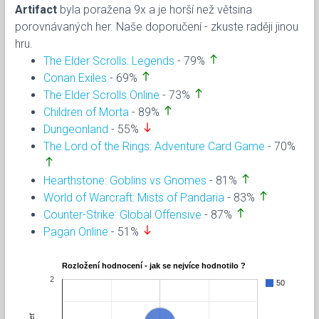
Artifact
byla poražena 9x a je horší než větsina
porovnávaných her. Naše doporučení - zkuste raději jinou
hru.
north
The Elder Scrolls: Legends
- 79%
north
Conan Exiles
- 69%
north
The Elder Scrolls Online
- 73%
north
Children of Morta
- 89%
south
Dungeonland
- 55%
The Lord of the Rings: Adventure Card Game
- 70%
north
north
Hearthstone: Goblins vs Gnomes
- 81%
north
World of Warcraft: Mists of Pandaria
- 83%
north
Counter-Strike: Global Offensive
- 87%
south
Pagan Online
- 51%
Rozložení hodnocení - jak se nejvíce hodnotilo ?
2
50