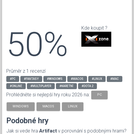
50%
Kde koupit ?
Průměr z 1 recenzí
#PC
#FANTASY
#WINDOWS
#MACOS
#LINUX
#MAC
#ONLINE
#MULTIPLAYER
#KARETNÍ
#DOTA 2
Prohlédněte si nejlepší hry roku 2026 na:
PC
WINDOWS
MACOS
LINUX
Podobné hry
Jak si vede hra
Artifact
v porovnání s podobnými hrami?