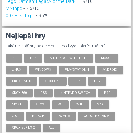
Lego Batman: Legacy of the Dark...
- 9/10
Mixtape
- 7,5/10
007 First Light
- 95%
Nejlepší hry
Jaké nejlepší hry najdete na jednotlivých platformách ?
PC
PS4
NINTENDO SWITCH LITE
MACOS
LINUX
WINDOWS
PLAYSTATION 4
ANDROID
XBOX ONE X
XBOX-ONE
PS5
PS2
XBOX 360
PS3
NINTENDO SWITCH
PSP
MOBIL
XBOX
WII
WIIU
3DS
GBA
N-GAGE
PS VITA
GOOGLE STADIA
XBOX SERIES X
ALL