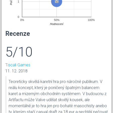
Počet
1
50
50
0
0%
50%
100%
Hodnocení
Recenze
5/10
Tiscali Games
11. 12. 2018
Teoreticky skvělá karetní hra pro náročné publikum. V
reálu koncept, který je poničený špatným balancem
karet a mizerným obchodním systémem. V budoucnu z
Artifactu může Valve udělat skvělý kousek, ale
momentálně je to hra jen pro bohaté masochisty anebo
ty, kterým stačí casual draft za 18 eur a nechtějí pečovat