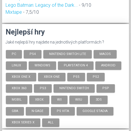
Lego Batman: Legacy of the Dark...
- 9/10
Mixtape
- 7,5/10
Nejlepší hry
Jaké nejlepší hry najdete na jednotlivých platformách ?
PC
PS4
NINTENDO SWITCH LITE
MACOS
LINUX
WINDOWS
PLAYSTATION 4
ANDROID
XBOX ONE X
XBOX-ONE
PS5
PS2
XBOX 360
PS3
NINTENDO SWITCH
PSP
MOBIL
XBOX
WII
WIIU
3DS
GBA
N-GAGE
PS VITA
GOOGLE STADIA
XBOX SERIES X
ALL