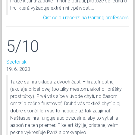
hráče k „anti-zábavě" mnohé odradí, protože se jedná o
hru, která vyžaduje extrémní trpělivost....
Číst celou recenzi na Gaming professors
5/10
Sector.sk
19. 6. 2020
Takže sa hra skladá z dvoch častí – hrateľnostnej
(akcia)a príbehovej (potulky mestom, alkohol, prášky,
prostitútky). Prvá vás síce v úvode chytí, no časom
omrzí a začne frustrovať. Druhá vás taktiež chytí a aj
dobre skončí, len vás to nebude až tak zaujímať.
Našťastie, hra funguje audiovizuálne, aby to vytiahla
aspoň na ten priemer. Pixelart štýl jej pristane, veľmi
pekne vykresľuje Paríž a prekvapivo...