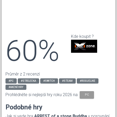
60%
Kde koupit ?
Průměr z 2 recenzí
#PC
#STŘÍLEČKA
#SWITCH
#STEAM
#ROGUELIKE
#AKČNÍ HRY
Prohlédněte si nejlepší hry roku 2026 na:
PC
Podobné hry
Jak si vede hra
ARREST of a stone Buddha
v porovnání