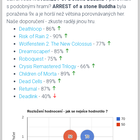
s podobnými hrami?
ARREST of a stone Buddha
byla
poražena 9x a je horší než větsina porovnávaných her.
Naše doporučení - zkuste raději jinou hru.
north
Deathloop
- 86%
north
Risk of Rain 2
- 90%
north
Wolfenstein 2: The New Colossus
- 77%
north
Dreamscaper!
- 85%
north
Roboquest
- 75%
north
Crysis Remastered Trilogy
- 66%
north
Children of Morta
- 89%
north
Dead Cells
- 89%
north
Returnal
- 87%
south
Deadlink
- 40%
Rozložení hodnocení - jak se nejvíce hodnotilo ?
2
70
50
Počet
1
50
50
70
70