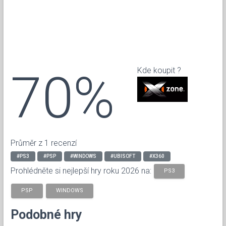
70%
Kde koupit ?
Průměr z 1 recenzí
#PS3
#PSP
#WINDOWS
#UBISOFT
#X360
Prohlédněte si nejlepší hry roku 2026 na:
PS3
PSP
WINDOWS
Podobné hry