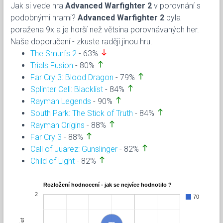
Jak si vede hra
Advanced Warfighter 2
v porovnání s
podobnými hrami?
Advanced Warfighter 2
byla
poražena 9x a je horší než větsina porovnávaných her.
Naše doporučení - zkuste raději jinou hru.
south
The Smurfs 2
- 63%
north
Trials Fusion
- 80%
north
Far Cry 3: Blood Dragon
- 79%
north
Splinter Cell: Blacklist
- 84%
north
Rayman Legends
- 90%
north
South Park: The Stick of Truth
- 84%
north
Rayman Origins
- 88%
north
Far Cry 3
- 88%
north
Call of Juarez: Gunslinger
- 82%
north
Child of Light
- 82%
Rozložení hodnocení - jak se nejvíce hodnotilo ?
2
70