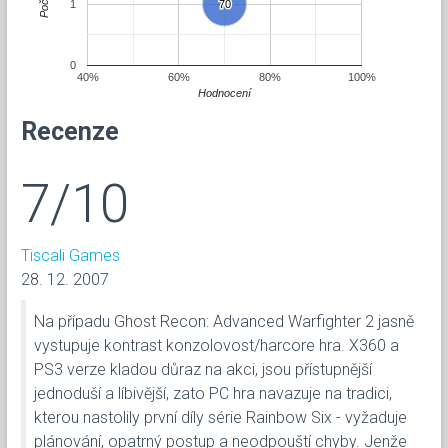
Počet
1
70
70
0
40%
60%
80%
100%
Hodnocení
Recenze
7/10
Tiscali Games
28. 12. 2007
Na případu Ghost Recon: Advanced Warfighter 2 jasně
vystupuje kontrast konzolovost/harcore hra. X360 a
PS3 verze kladou důraz na akci, jsou přístupnější
jednoduší a líbivější, zato PC hra navazuje na tradici,
kterou nastolily první díly série Rainbow Six - vyžaduje
plánování, opatrný postup a neodpouští chyby. Jenže