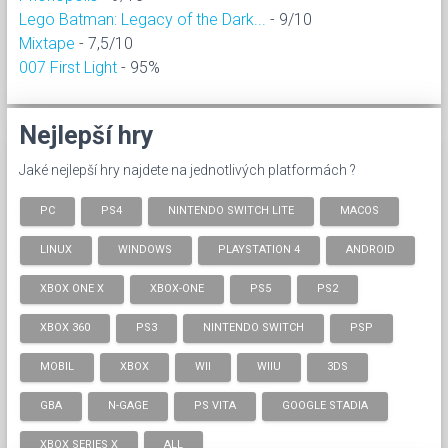
Lego Batman: Legacy of the Dark...
- 9/10
Mixtape
- 7,5/10
007 First Light
- 95%
Nejlepší hry
Jaké nejlepší hry najdete na jednotlivých platformách ?
PC
PS4
NINTENDO SWITCH LITE
MACOS
LINUX
WINDOWS
PLAYSTATION 4
ANDROID
XBOX ONE X
XBOX-ONE
PS5
PS2
XBOX 360
PS3
NINTENDO SWITCH
PSP
MOBIL
XBOX
WII
WIIU
3DS
GBA
N-GAGE
PS VITA
GOOGLE STADIA
XBOX SERIES X
ALL