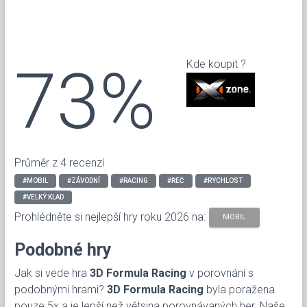
73%
Kde koupit ?
Průměr z 4 recenzí
#MOBIL
#ZÁVODNÍ
#RACING
#ŘEČ
#RYCHLOST
#VELKÝ KLAD
Prohlédněte si nejlepší hry roku 2026 na:
MOBIL
Podobné hry
Jak si vede hra
3D Formula Racing
v porovnání s
podobnými hrami?
3D Formula Racing
byla poražena
pouze 5x a je lepší než větsina porovnávaných her. Naše