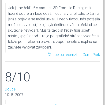
Jak jsme řekli už v anotaci. 3D Formula Racing má
hodně dobré ambice dosáhnout na vrchol tohoto žánru,
jenže objevila se určitá úskalí. Hned v úvodu nás potěšila
možnost zvolit si jako jazyk češtinu, ovšem překlad se
skutečně nevydařil. Musíte tak číst hrůzy tipu „spět”
místo „zpět”, apod. Hra je po grafické stránce vydařená,
takže po chvilce na pravopis zapomenete a naplno se
začnete věnovat závodění.
Číst celou recenzi na GamePark
8/10
Doupě
10. 8. 2007