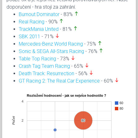
doporučení - hra stojí za zahrání.
north
Burnout Dominator
- 83%
north
Real Racing
- 90%
north
TrackMania United
- 81%
south
SBK 2011
- 71%
north
Mercedes-Benz World Racing
- 75%
north
Sonic & SEGA All-Stars Racing
- 76%
south
Table Top Racing
- 73%
south
Crash Tag Team Racing
- 65%
south
Death Track: Resurrection
- 56%
south
GT Racing 2: The Real Car Experience
- 60%
Rozložení hodnocení - jak se nejvíce hodnotilo ?
4
60
80
Počet
2
80
80