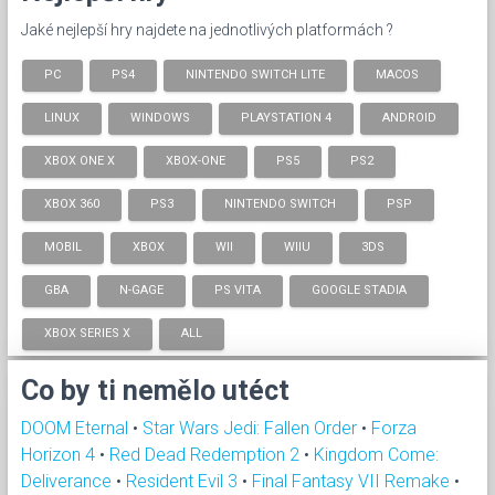
Jaké nejlepší hry najdete na jednotlivých platformách ?
PC
PS4
NINTENDO SWITCH LITE
MACOS
LINUX
WINDOWS
PLAYSTATION 4
ANDROID
XBOX ONE X
XBOX-ONE
PS5
PS2
XBOX 360
PS3
NINTENDO SWITCH
PSP
MOBIL
XBOX
WII
WIIU
3DS
GBA
N-GAGE
PS VITA
GOOGLE STADIA
XBOX SERIES X
ALL
Co by ti nemělo utéct
DOOM Eternal
•
Star Wars Jedi: Fallen Order
•
Forza
Horizon 4
•
Red Dead Redemption 2
•
Kingdom Come:
Deliverance
•
Resident Evil 3
•
Final Fantasy VII Remake
•