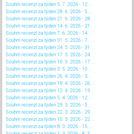
Souhrn recenzí za týden 5. 7. 2026 - 12....
Souhrn recenzí za týden 28. 6. 2026 - 5....
Souhrn recenzí za týden 21. 6. 2026 - 28....
Souhrn recenzí za týden 14. 6. 2026 - 21....
Souhrn recenzí za týden 7. 6. 2026 - 14....
Souhrn recenzí za týden 31. 5. 2026 - 7....
Souhrn recenzí za týden 24. 5. 2026 - 31....
Souhrn recenzí za týden 17. 5. 2026 - 24....
Souhrn recenzí za týden 10. 5. 2026 - 17....
Souhrn recenzí za týden 3. 5. 2026 - 10....
Souhrn recenzí za týden 26. 4. 2026 - 3....
Souhrn recenzí za týden 19. 4. 2026 - 26....
Souhrn recenzí za týden 12. 4. 2026 - 19....
Souhrn recenzí za týden 5. 4. 2026 - 12....
Souhrn recenzí za týden 29. 3. 2026 - 5....
Souhrn recenzí za týden 22. 3. 2026 - 29....
Souhrn recenzí za týden 15. 3. 2026 - 22....
Souhrn recenzí za týden 8. 3. 2026 - 15....
Souhrn recenzí za týden 1. 3. 2026 - 8. 3....