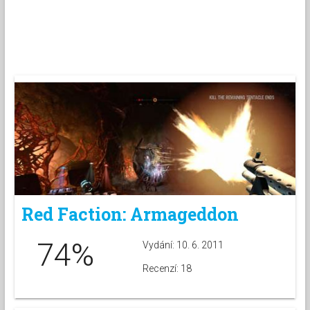
Red Faction: Armageddon
74%
Vydání: 10. 6. 2011
Recenzí: 18