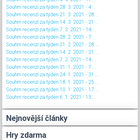
Souhrn recenzí za týden 28. 3. 2021 - 4....
Souhrn recenzí za týden 21. 3. 2021 - 28....
Souhrn recenzí za týden 14. 3. 2021 - 21....
Souhrn recenzí za týden 7. 3. 2021 - 14....
Souhrn recenzí za týden 28. 2. 2021 - 7....
Souhrn recenzí za týden 21. 2. 2021 - 28....
Souhrn recenzí za týden 14. 2. 2021 - 21....
Souhrn recenzí za týden 7. 2. 2021 - 14....
Souhrn recenzí za týden 31. 1. 2021 - 7....
Souhrn recenzí za týden 24. 1. 2021 - 31....
Souhrn recenzí za týden 18. 1. 2021 - 25....
Souhrn recenzí za týden 10. 1. 2021 - 17....
Souhrn recenzí za týden 6. 1. 2021 - 13....
Nejnovější články
Hry zdarma