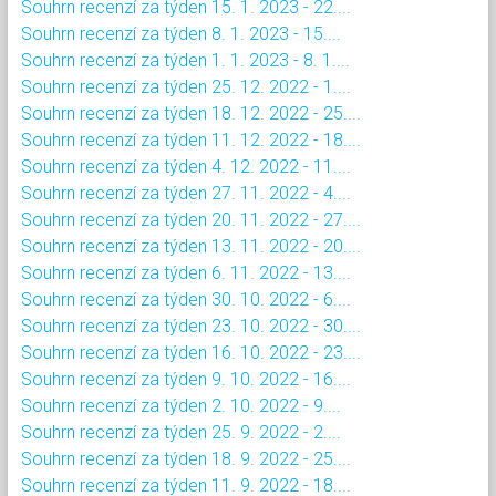
Souhrn recenzí za týden 15. 1. 2023 - 22....
Souhrn recenzí za týden 8. 1. 2023 - 15....
Souhrn recenzí za týden 1. 1. 2023 - 8. 1....
Souhrn recenzí za týden 25. 12. 2022 - 1....
Souhrn recenzí za týden 18. 12. 2022 - 25....
Souhrn recenzí za týden 11. 12. 2022 - 18....
Souhrn recenzí za týden 4. 12. 2022 - 11....
Souhrn recenzí za týden 27. 11. 2022 - 4....
Souhrn recenzí za týden 20. 11. 2022 - 27....
Souhrn recenzí za týden 13. 11. 2022 - 20....
Souhrn recenzí za týden 6. 11. 2022 - 13....
Souhrn recenzí za týden 30. 10. 2022 - 6....
Souhrn recenzí za týden 23. 10. 2022 - 30....
Souhrn recenzí za týden 16. 10. 2022 - 23....
Souhrn recenzí za týden 9. 10. 2022 - 16....
Souhrn recenzí za týden 2. 10. 2022 - 9....
Souhrn recenzí za týden 25. 9. 2022 - 2....
Souhrn recenzí za týden 18. 9. 2022 - 25....
Souhrn recenzí za týden 11. 9. 2022 - 18....