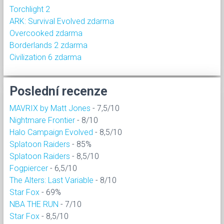
Torchlight 2
ARK: Survival Evolved zdarma
Overcooked zdarma
Borderlands 2 zdarma
Civilization 6 zdarma
Poslední recenze
MAVRIX by Matt Jones
- 7,5/10
Nightmare Frontier
- 8/10
Halo Campaign Evolved
- 8,5/10
Splatoon Raiders
- 85%
Splatoon Raiders
- 8,5/10
Fogpiercer
- 6,5/10
The Alters: Last Variable
- 8/10
Star Fox
- 69%
NBA THE RUN
- 7/10
Star Fox
- 8,5/10