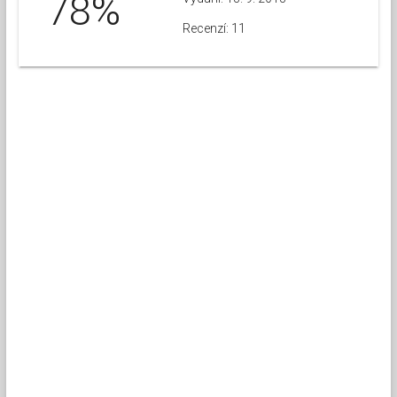
78%
Recenzí: 11