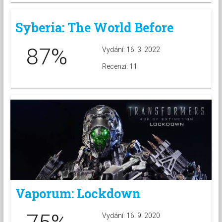
Syberia: The World Before
87%
Vydání: 16. 3. 2022
Recenzí: 11
Vaporum: Lockdown
Vydání: 16. 9. 2020