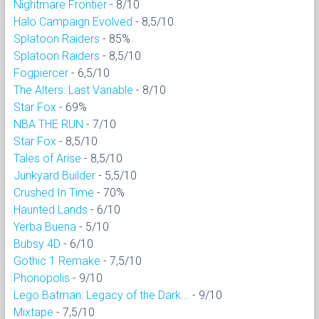
Nightmare Frontier
- 8/10
Halo Campaign Evolved
- 8,5/10
Splatoon Raiders
- 85%
Splatoon Raiders
- 8,5/10
Fogpiercer
- 6,5/10
The Alters: Last Variable
- 8/10
Star Fox
- 69%
NBA THE RUN
- 7/10
Star Fox
- 8,5/10
Tales of Arise
- 8,5/10
Junkyard Builder
- 5,5/10
Crushed In Time
- 70%
Haunted Lands
- 6/10
Yerba Buena
- 5/10
Bubsy 4D
- 6/10
Gothic 1 Remake
- 7,5/10
Phonopolis
- 9/10
Lego Batman: Legacy of the Dark...
- 9/10
Mixtape
- 7,5/10