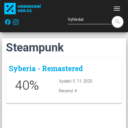
Nav
facebook
search
Steampunk
Syberia - Remastered
40%
Vydání: 5. 11. 2025
Recenzí: 4