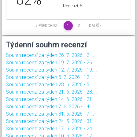
Recenzí: 5
« PŘEDCHOZÍ
1
2
DALŠÍ »
Týdenní souhrn recenzí
Souhrn recenzí za týden 26. 7. 2026 - 2....
Souhrn recenzí za týden 19. 7. 2026 - 26....
Souhrn recenzí za týden 12. 7. 2026 - 19....
Souhrn recenzí za týden 5. 7. 2026 - 12....
Souhrn recenzí za týden 28. 6. 2026 - 5....
Souhrn recenzí za týden 21. 6. 2026 - 28....
Souhrn recenzí za týden 14. 6. 2026 - 21....
Souhrn recenzí za týden 7. 6. 2026 - 14....
Souhrn recenzí za týden 31. 5. 2026 - 7....
Souhrn recenzí za týden 24. 5. 2026 - 31....
Souhrn recenzí za týden 17. 5. 2026 - 24....
Souhrn recenzí za týden 10. 5. 2026 - 17....