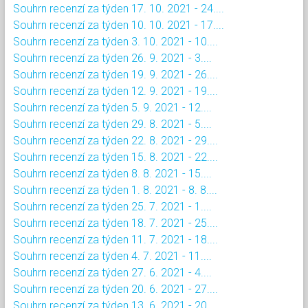
Souhrn recenzí za týden 17. 10. 2021 - 24....
Souhrn recenzí za týden 10. 10. 2021 - 17....
Souhrn recenzí za týden 3. 10. 2021 - 10....
Souhrn recenzí za týden 26. 9. 2021 - 3....
Souhrn recenzí za týden 19. 9. 2021 - 26....
Souhrn recenzí za týden 12. 9. 2021 - 19....
Souhrn recenzí za týden 5. 9. 2021 - 12....
Souhrn recenzí za týden 29. 8. 2021 - 5....
Souhrn recenzí za týden 22. 8. 2021 - 29....
Souhrn recenzí za týden 15. 8. 2021 - 22....
Souhrn recenzí za týden 8. 8. 2021 - 15....
Souhrn recenzí za týden 1. 8. 2021 - 8. 8....
Souhrn recenzí za týden 25. 7. 2021 - 1....
Souhrn recenzí za týden 18. 7. 2021 - 25....
Souhrn recenzí za týden 11. 7. 2021 - 18....
Souhrn recenzí za týden 4. 7. 2021 - 11....
Souhrn recenzí za týden 27. 6. 2021 - 4....
Souhrn recenzí za týden 20. 6. 2021 - 27....
Souhrn recenzí za týden 13. 6. 2021 - 20....