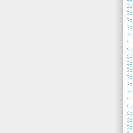
Sou
Sou
Sou
Sou
Sou
Sou
Sou
Sou
Sou
Sou
Sou
Sou
Sou
Sou
Sou
Sou
Sou
Sou