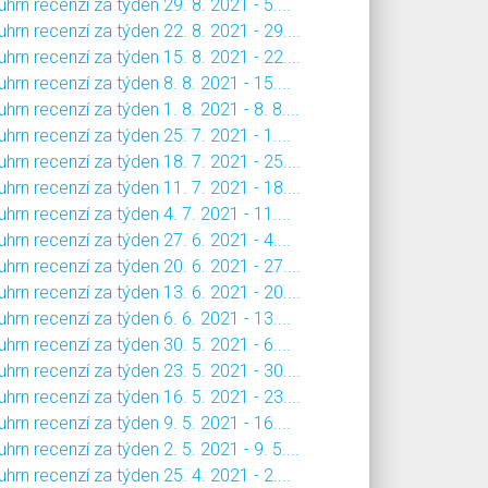
hrn recenzí za týden 29. 8. 2021 - 5....
hrn recenzí za týden 22. 8. 2021 - 29....
hrn recenzí za týden 15. 8. 2021 - 22....
hrn recenzí za týden 8. 8. 2021 - 15....
hrn recenzí za týden 1. 8. 2021 - 8. 8....
hrn recenzí za týden 25. 7. 2021 - 1....
hrn recenzí za týden 18. 7. 2021 - 25....
hrn recenzí za týden 11. 7. 2021 - 18....
hrn recenzí za týden 4. 7. 2021 - 11....
hrn recenzí za týden 27. 6. 2021 - 4....
hrn recenzí za týden 20. 6. 2021 - 27....
hrn recenzí za týden 13. 6. 2021 - 20....
hrn recenzí za týden 6. 6. 2021 - 13....
hrn recenzí za týden 30. 5. 2021 - 6....
hrn recenzí za týden 23. 5. 2021 - 30....
hrn recenzí za týden 16. 5. 2021 - 23....
hrn recenzí za týden 9. 5. 2021 - 16....
hrn recenzí za týden 2. 5. 2021 - 9. 5....
hrn recenzí za týden 25. 4. 2021 - 2....