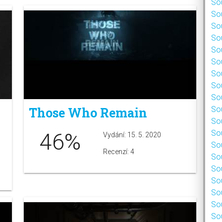
Sou
Sou
Sou
Sou
Sou
Sou
Sou
Sou
Sou
Sou
Those Who Remain
Sou
Sou
46%
Vydání: 15. 5. 2020
Sou
Recenzí: 4
Sou
Sou
Sou
Sou
Sou
Sou