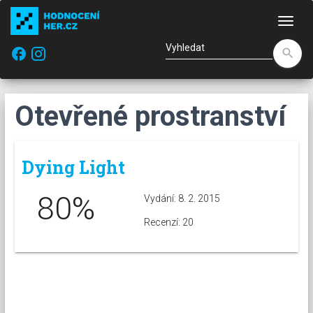
Nav
facebook
search
Otevřené prostranství
Dying Light
80%
Vydání: 8. 2. 2015
Recenzí: 20