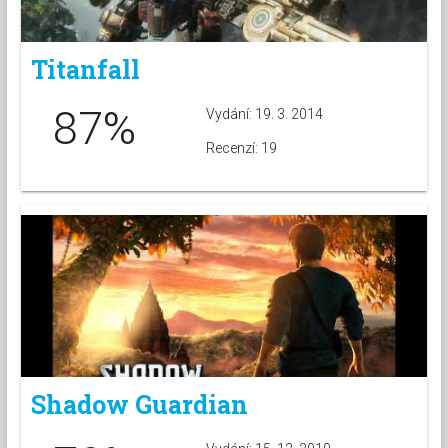
Titanfall
87%
Vydání: 19. 3. 2014
Recenzí: 19
Shadow Guardian