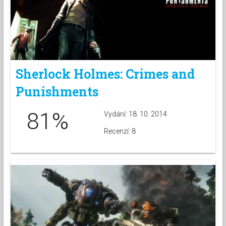
Sherlock Holmes: Crimes and
Punishments
81%
Vydání: 18. 10. 2014
Recenzí: 8