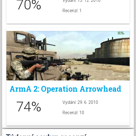
70%
Vydání: 15. 12. 2010
Recenzí: 1
ArmA 2: Operation Arrowhead
74%
Vydání: 29. 6. 2010
Recenzí: 10