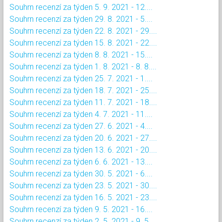
Souhrn recenzí za týden 5. 9. 2021 - 12....
Souhrn recenzí za týden 29. 8. 2021 - 5....
Souhrn recenzí za týden 22. 8. 2021 - 29....
Souhrn recenzí za týden 15. 8. 2021 - 22....
Souhrn recenzí za týden 8. 8. 2021 - 15....
Souhrn recenzí za týden 1. 8. 2021 - 8. 8....
Souhrn recenzí za týden 25. 7. 2021 - 1....
Souhrn recenzí za týden 18. 7. 2021 - 25....
Souhrn recenzí za týden 11. 7. 2021 - 18....
Souhrn recenzí za týden 4. 7. 2021 - 11....
Souhrn recenzí za týden 27. 6. 2021 - 4....
Souhrn recenzí za týden 20. 6. 2021 - 27....
Souhrn recenzí za týden 13. 6. 2021 - 20....
Souhrn recenzí za týden 6. 6. 2021 - 13....
Souhrn recenzí za týden 30. 5. 2021 - 6....
Souhrn recenzí za týden 23. 5. 2021 - 30....
Souhrn recenzí za týden 16. 5. 2021 - 23....
Souhrn recenzí za týden 9. 5. 2021 - 16....
Souhrn recenzí za týden 2. 5. 2021 - 9. 5....