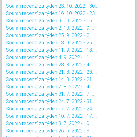
Souhrn recenzí za týden 23. 10. 2022 - 30....
Souhrn recenzí za týden 16. 10. 2022 - 23....
Souhrn recenzí za týden 9. 10. 2022 - 16....
Souhrn recenzí za týden 2. 10. 2022 - 9....
Souhrn recenzí za týden 25. 9. 2022 - 2....
Souhrn recenzí za týden 18. 9. 2022 - 25....
Souhrn recenzí za týden 11. 9. 2022 - 18....
Souhrn recenzí za týden 4. 9. 2022 - 11....
Souhrn recenzí za týden 28. 8. 2022 - 4....
Souhrn recenzí za týden 21. 8. 2022 - 28....
Souhrn recenzí za týden 14. 8. 2022 - 21....
Souhrn recenzí za týden 7. 8. 2022 - 14....
Souhrn recenzí za týden 31. 7. 2022 - 7....
Souhrn recenzí za týden 24. 7. 2022 - 31....
Souhrn recenzí za týden 17. 7. 2022 - 24....
Souhrn recenzí za týden 10. 7. 2022 - 17....
Souhrn recenzí za týden 3. 7. 2022 - 10....
Souhrn recenzí za týden 26. 6. 2022 - 3....