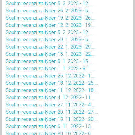
Souhrn recenzí za týden 5. 3. 2023 - 12....
Souhrn recenzí za týden 26. 2. 2023 - 5....
Souhrn recenzí za týden 19. 2. 2023 - 26....
Souhrn recenzí za týden 12. 2. 2023 - 19....
Souhrn recenzí za týden 5. 2. 2023 - 12....
Souhrn recenzí za týden 29. 1. 2023 - 5....
Souhrn recenzí za týden 22. 1. 2023 - 29....
Souhrn recenzí za týden 15. 1. 2023 - 22....
Souhrn recenzí za týden 8. 1. 2023 - 15....
Souhrn recenzí za týden 1. 1. 2023 - 8. 1....
Souhrn recenzí za týden 25. 12. 2022 - 1....
Souhrn recenzí za týden 18. 12. 2022 - 25....
Souhrn recenzí za týden 11. 12. 2022 - 18....
Souhrn recenzí za týden 4. 12. 2022 - 11....
Souhrn recenzí za týden 27. 11. 2022 - 4....
Souhrn recenzí za týden 20. 11. 2022 - 27....
Souhrn recenzí za týden 13. 11. 2022 - 20....
Souhrn recenzí za týden 6. 11. 2022 - 13....
Souhrn recenzí za týden 30. 10. 2022 - 6....