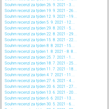
Souhrn recenzí za týden 26. 9. 2021 - 3....
Souhrn recenzí za týden 19. 9. 2021 - 26....
Souhrn recenzí za týden 12. 9. 2021 - 19....
Souhrn recenzí za týden 5. 9. 2021 - 12....
Souhrn recenzí za týden 29. 8. 2021 - 5....
Souhrn recenzí za týden 22. 8. 2021 - 29....
Souhrn recenzí za týden 15. 8. 2021 - 22....
Souhrn recenzí za týden 8. 8. 2021 - 15....
Souhrn recenzí za týden 1. 8. 2021 - 8. 8....
Souhrn recenzí za týden 25. 7. 2021 - 1....
Souhrn recenzí za týden 18. 7. 2021 - 25....
Souhrn recenzí za týden 11. 7. 2021 - 18....
Souhrn recenzí za týden 4. 7. 2021 - 11....
Souhrn recenzí za týden 27. 6. 2021 - 4....
Souhrn recenzí za týden 20. 6. 2021 - 27....
Souhrn recenzí za týden 13. 6. 2021 - 20....
Souhrn recenzí za týden 6. 6. 2021 - 13....
Souhrn recenzí za týden 30. 5. 2021 - 6....