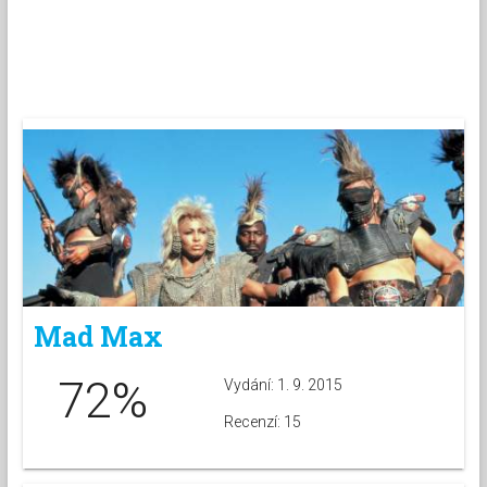
Mad Max
72%
Vydání: 1. 9. 2015
Recenzí: 15