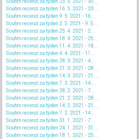
Souhrn recenzí za týden 23. 5. 2021 - 30....
Souhrn recenzí za týden 16. 5. 2021 - 23....
Souhrn recenzí za týden 9. 5. 2021 - 16....
Souhrn recenzí za týden 2. 5. 2021 - 9. 5....
Souhrn recenzí za týden 25. 4. 2021 - 2....
Souhrn recenzí za týden 18. 4. 2021 - 25....
Souhrn recenzí za týden 11. 4. 2021 - 18....
Souhrn recenzí za týden 4. 4. 2021 - 11....
Souhrn recenzí za týden 28. 3. 2021 - 4....
Souhrn recenzí za týden 21. 3. 2021 - 28....
Souhrn recenzí za týden 14. 3. 2021 - 21....
Souhrn recenzí za týden 7. 3. 2021 - 14....
Souhrn recenzí za týden 28. 2. 2021 - 7....
Souhrn recenzí za týden 21. 2. 2021 - 28....
Souhrn recenzí za týden 14. 2. 2021 - 21....
Souhrn recenzí za týden 7. 2. 2021 - 14....
Souhrn recenzí za týden 31. 1. 2021 - 7....
Souhrn recenzí za týden 24. 1. 2021 - 31....
Souhrn recenzí za týden 18. 1. 2021 - 25....