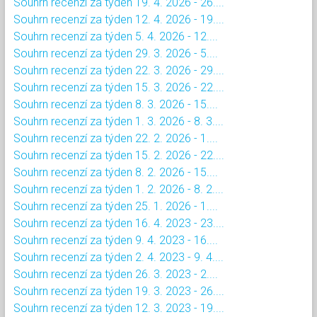
Souhrn recenzí za týden 19. 4. 2026 - 26....
Souhrn recenzí za týden 12. 4. 2026 - 19....
Souhrn recenzí za týden 5. 4. 2026 - 12....
Souhrn recenzí za týden 29. 3. 2026 - 5....
Souhrn recenzí za týden 22. 3. 2026 - 29....
Souhrn recenzí za týden 15. 3. 2026 - 22....
Souhrn recenzí za týden 8. 3. 2026 - 15....
Souhrn recenzí za týden 1. 3. 2026 - 8. 3....
Souhrn recenzí za týden 22. 2. 2026 - 1....
Souhrn recenzí za týden 15. 2. 2026 - 22....
Souhrn recenzí za týden 8. 2. 2026 - 15....
Souhrn recenzí za týden 1. 2. 2026 - 8. 2....
Souhrn recenzí za týden 25. 1. 2026 - 1....
Souhrn recenzí za týden 16. 4. 2023 - 23....
Souhrn recenzí za týden 9. 4. 2023 - 16....
Souhrn recenzí za týden 2. 4. 2023 - 9. 4....
Souhrn recenzí za týden 26. 3. 2023 - 2....
Souhrn recenzí za týden 19. 3. 2023 - 26....
Souhrn recenzí za týden 12. 3. 2023 - 19....