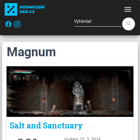
Nav
facebook
search
Magnum
Salt and Sanctuary
Vydání: 15. 3. 2016