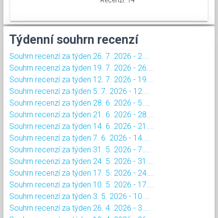
Recenzí: 14
Týdenní souhrn recenzí
Souhrn recenzí za týden 26. 7. 2026 - 2....
Souhrn recenzí za týden 19. 7. 2026 - 26....
Souhrn recenzí za týden 12. 7. 2026 - 19....
Souhrn recenzí za týden 5. 7. 2026 - 12....
Souhrn recenzí za týden 28. 6. 2026 - 5....
Souhrn recenzí za týden 21. 6. 2026 - 28....
Souhrn recenzí za týden 14. 6. 2026 - 21....
Souhrn recenzí za týden 7. 6. 2026 - 14....
Souhrn recenzí za týden 31. 5. 2026 - 7....
Souhrn recenzí za týden 24. 5. 2026 - 31....
Souhrn recenzí za týden 17. 5. 2026 - 24....
Souhrn recenzí za týden 10. 5. 2026 - 17....
Souhrn recenzí za týden 3. 5. 2026 - 10....
Souhrn recenzí za týden 26. 4. 2026 - 3....