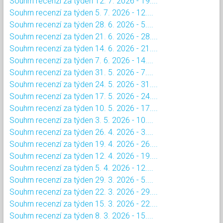
Souhrn recenzí za týden 12. 7. 2026 - 19....
Souhrn recenzí za týden 5. 7. 2026 - 12....
Souhrn recenzí za týden 28. 6. 2026 - 5....
Souhrn recenzí za týden 21. 6. 2026 - 28....
Souhrn recenzí za týden 14. 6. 2026 - 21....
Souhrn recenzí za týden 7. 6. 2026 - 14....
Souhrn recenzí za týden 31. 5. 2026 - 7....
Souhrn recenzí za týden 24. 5. 2026 - 31....
Souhrn recenzí za týden 17. 5. 2026 - 24....
Souhrn recenzí za týden 10. 5. 2026 - 17....
Souhrn recenzí za týden 3. 5. 2026 - 10....
Souhrn recenzí za týden 26. 4. 2026 - 3....
Souhrn recenzí za týden 19. 4. 2026 - 26....
Souhrn recenzí za týden 12. 4. 2026 - 19....
Souhrn recenzí za týden 5. 4. 2026 - 12....
Souhrn recenzí za týden 29. 3. 2026 - 5....
Souhrn recenzí za týden 22. 3. 2026 - 29....
Souhrn recenzí za týden 15. 3. 2026 - 22....
Souhrn recenzí za týden 8. 3. 2026 - 15....