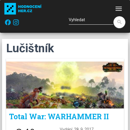
Nav
facebook
search
Lučištník
Total War: WARHAMMER II
Vydání: 28. 9. 2017