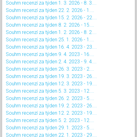
Souhrn recenzí za týden 1. 3. 2026 - 8. 3....
Souhrn recenzí za týden 22. 2. 2026 - 1....
Souhrn recenzí za týden 15. 2. 2026 - 22....
Souhrn recenzí za týden 8. 2. 2026 - 15....
Souhrn recenzí za týden 1. 2. 2026 - 8. 2....
Souhrn recenzí za týden 25. 1. 2026 - 1....
Souhrn recenzí za týden 16. 4. 2023 - 23....
Souhrn recenzí za týden 9. 4. 2023 - 16....
Souhrn recenzí za týden 2. 4. 2023 - 9. 4....
Souhrn recenzí za týden 26. 3. 2023 - 2....
Souhrn recenzí za týden 19. 3. 2023 - 26....
Souhrn recenzí za týden 12. 3. 2023 - 19....
Souhrn recenzí za týden 5. 3. 2023 - 12....
Souhrn recenzí za týden 26. 2. 2023 - 5....
Souhrn recenzí za týden 19. 2. 2023 - 26....
Souhrn recenzí za týden 12. 2. 2023 - 19....
Souhrn recenzí za týden 5. 2. 2023 - 12....
Souhrn recenzí za týden 29. 1. 2023 - 5....
Souhrn recenzí za týden 22. 1. 2023 - 29....