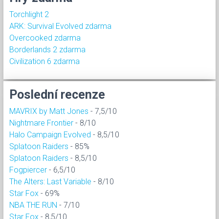
Torchlight 2
ARK: Survival Evolved zdarma
Overcooked zdarma
Borderlands 2 zdarma
Civilization 6 zdarma
Poslední recenze
MAVRIX by Matt Jones
- 7,5/10
Nightmare Frontier
- 8/10
Halo Campaign Evolved
- 8,5/10
Splatoon Raiders
- 85%
Splatoon Raiders
- 8,5/10
Fogpiercer
- 6,5/10
The Alters: Last Variable
- 8/10
Star Fox
- 69%
NBA THE RUN
- 7/10
Star Fox
- 8,5/10