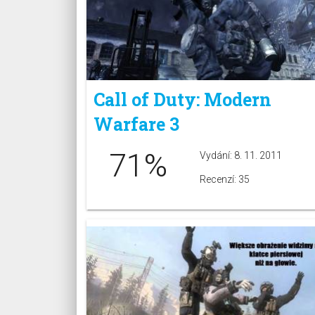
Call of Duty: Modern
Warfare 3
71%
Vydání: 8. 11. 2011
Recenzí: 35