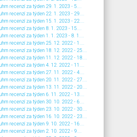
hrn recenzí za týden 29. 1. 2023 - 5....
hrn recenzí za týden 22. 1. 2023 - 29....
hrn recenzí za týden 15. 1. 2023 - 22....
hrn recenzí za týden 8. 1. 2023 - 15....
hrn recenzí za týden 1. 1. 2023 - 8. 1....
hrn recenzí za týden 25. 12. 2022 - 1....
hrn recenzí za týden 18. 12. 2022 - 25....
hrn recenzí za týden 11. 12. 2022 - 18....
hrn recenzí za týden 4. 12. 2022 - 11....
hrn recenzí za týden 27. 11. 2022 - 4....
hrn recenzí za týden 20. 11. 2022 - 27....
hrn recenzí za týden 13. 11. 2022 - 20....
hrn recenzí za týden 6. 11. 2022 - 13....
hrn recenzí za týden 30. 10. 2022 - 6....
hrn recenzí za týden 23. 10. 2022 - 30....
hrn recenzí za týden 16. 10. 2022 - 23....
hrn recenzí za týden 9. 10. 2022 - 16....
hrn recenzí za týden 2. 10. 2022 - 9....