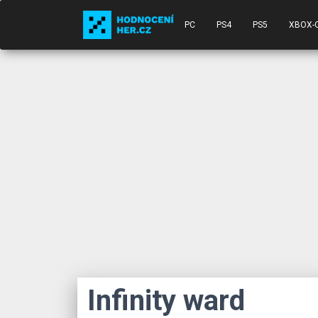
PC
PS4
PS5
XBOX-
Infinity ward