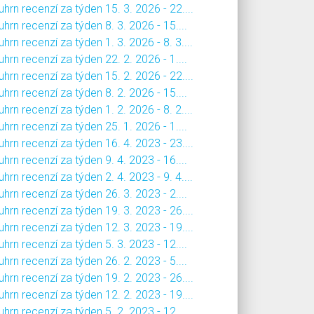
hrn recenzí za týden 15. 3. 2026 - 22....
hrn recenzí za týden 8. 3. 2026 - 15....
hrn recenzí za týden 1. 3. 2026 - 8. 3....
hrn recenzí za týden 22. 2. 2026 - 1....
hrn recenzí za týden 15. 2. 2026 - 22....
hrn recenzí za týden 8. 2. 2026 - 15....
hrn recenzí za týden 1. 2. 2026 - 8. 2....
hrn recenzí za týden 25. 1. 2026 - 1....
hrn recenzí za týden 16. 4. 2023 - 23....
hrn recenzí za týden 9. 4. 2023 - 16....
hrn recenzí za týden 2. 4. 2023 - 9. 4....
hrn recenzí za týden 26. 3. 2023 - 2....
hrn recenzí za týden 19. 3. 2023 - 26....
hrn recenzí za týden 12. 3. 2023 - 19....
hrn recenzí za týden 5. 3. 2023 - 12....
hrn recenzí za týden 26. 2. 2023 - 5....
hrn recenzí za týden 19. 2. 2023 - 26....
hrn recenzí za týden 12. 2. 2023 - 19....
hrn recenzí za týden 5. 2. 2023 - 12....