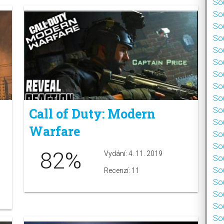
Sou
Sou
Sou
Sou
Sou
Sou
Sou
Sou
Sou
Sou
Call of Duty: Modern
Sou
Warfare
Sou
Sou
82%
Vydání: 4. 11. 2019
Sou
Sou
Recenzí: 11
Sou
Sou
Sou
Sou