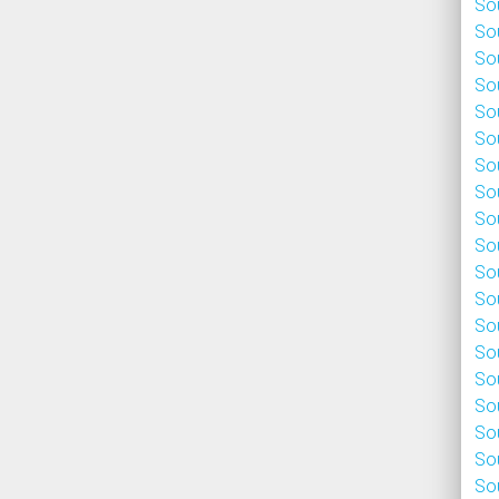
Sou
Sou
Sou
Sou
Sou
Sou
Sou
Sou
Sou
Sou
Sou
Sou
Sou
Sou
Sou
Sou
Sou
Sou
Sou