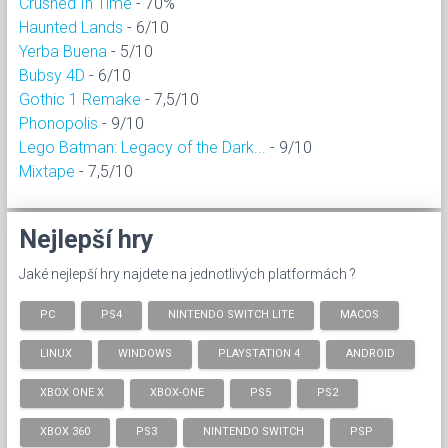
Crushed In Time
- 70%
Haunted Lands
- 6/10
Yerba Buena
- 5/10
Bubsy 4D
- 6/10
Gothic 1 Remake
- 7,5/10
Phonopolis
- 9/10
Lego Batman: Legacy of the Dark...
- 9/10
Mixtape
- 7,5/10
Nejlepší hry
Jaké nejlepší hry najdete na jednotlivých platformách ?
PC
PS4
NINTENDO SWITCH LITE
MACOS
LINUX
WINDOWS
PLAYSTATION 4
ANDROID
XBOX ONE X
XBOX-ONE
PS5
PS2
XBOX 360
PS3
NINTENDO SWITCH
PSP