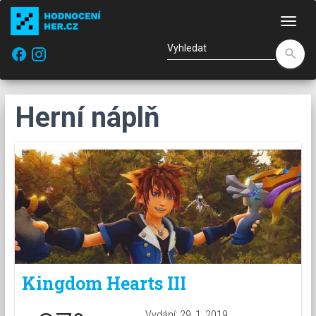
Nav
facebook
search
Herní náplň
Kingdom Hearts III
Vydání: 29. 1. 2019