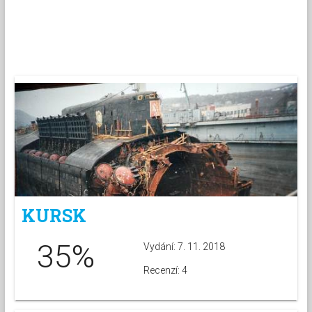
KURSK
35%
Vydání: 7. 11. 2018
Recenzí: 4