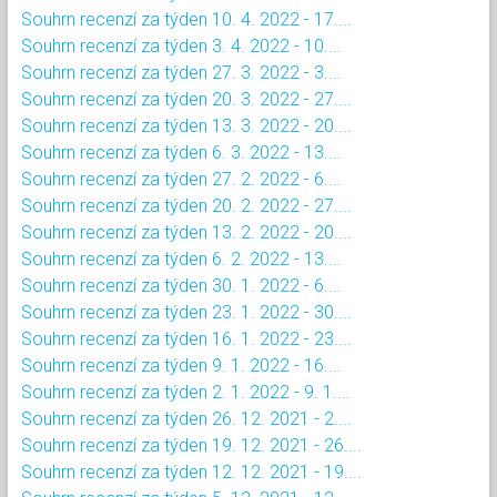
Souhrn recenzí za týden 10. 4. 2022 - 17....
Souhrn recenzí za týden 3. 4. 2022 - 10....
Souhrn recenzí za týden 27. 3. 2022 - 3....
Souhrn recenzí za týden 20. 3. 2022 - 27....
Souhrn recenzí za týden 13. 3. 2022 - 20....
Souhrn recenzí za týden 6. 3. 2022 - 13....
Souhrn recenzí za týden 27. 2. 2022 - 6....
Souhrn recenzí za týden 20. 2. 2022 - 27....
Souhrn recenzí za týden 13. 2. 2022 - 20....
Souhrn recenzí za týden 6. 2. 2022 - 13....
Souhrn recenzí za týden 30. 1. 2022 - 6....
Souhrn recenzí za týden 23. 1. 2022 - 30....
Souhrn recenzí za týden 16. 1. 2022 - 23....
Souhrn recenzí za týden 9. 1. 2022 - 16....
Souhrn recenzí za týden 2. 1. 2022 - 9. 1....
Souhrn recenzí za týden 26. 12. 2021 - 2....
Souhrn recenzí za týden 19. 12. 2021 - 26....
Souhrn recenzí za týden 12. 12. 2021 - 19....