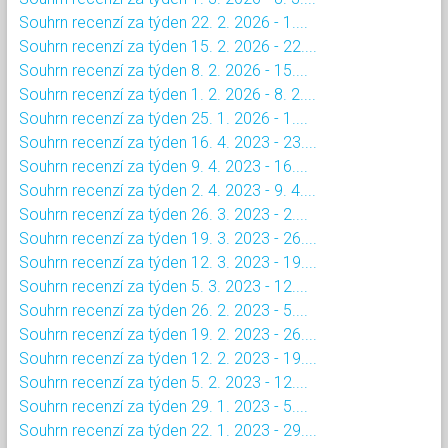
Souhrn recenzí za týden 22. 2. 2026 - 1....
Souhrn recenzí za týden 15. 2. 2026 - 22....
Souhrn recenzí za týden 8. 2. 2026 - 15....
Souhrn recenzí za týden 1. 2. 2026 - 8. 2....
Souhrn recenzí za týden 25. 1. 2026 - 1....
Souhrn recenzí za týden 16. 4. 2023 - 23....
Souhrn recenzí za týden 9. 4. 2023 - 16....
Souhrn recenzí za týden 2. 4. 2023 - 9. 4....
Souhrn recenzí za týden 26. 3. 2023 - 2....
Souhrn recenzí za týden 19. 3. 2023 - 26....
Souhrn recenzí za týden 12. 3. 2023 - 19....
Souhrn recenzí za týden 5. 3. 2023 - 12....
Souhrn recenzí za týden 26. 2. 2023 - 5....
Souhrn recenzí za týden 19. 2. 2023 - 26....
Souhrn recenzí za týden 12. 2. 2023 - 19....
Souhrn recenzí za týden 5. 2. 2023 - 12....
Souhrn recenzí za týden 29. 1. 2023 - 5....
Souhrn recenzí za týden 22. 1. 2023 - 29....