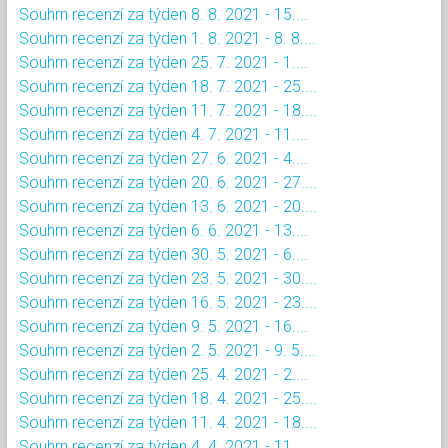
Souhrn recenzí za týden 8. 8. 2021 - 15....
Souhrn recenzí za týden 1. 8. 2021 - 8. 8....
Souhrn recenzí za týden 25. 7. 2021 - 1....
Souhrn recenzí za týden 18. 7. 2021 - 25....
Souhrn recenzí za týden 11. 7. 2021 - 18....
Souhrn recenzí za týden 4. 7. 2021 - 11....
Souhrn recenzí za týden 27. 6. 2021 - 4....
Souhrn recenzí za týden 20. 6. 2021 - 27....
Souhrn recenzí za týden 13. 6. 2021 - 20....
Souhrn recenzí za týden 6. 6. 2021 - 13....
Souhrn recenzí za týden 30. 5. 2021 - 6....
Souhrn recenzí za týden 23. 5. 2021 - 30....
Souhrn recenzí za týden 16. 5. 2021 - 23....
Souhrn recenzí za týden 9. 5. 2021 - 16....
Souhrn recenzí za týden 2. 5. 2021 - 9. 5....
Souhrn recenzí za týden 25. 4. 2021 - 2....
Souhrn recenzí za týden 18. 4. 2021 - 25....
Souhrn recenzí za týden 11. 4. 2021 - 18....
Souhrn recenzí za týden 4. 4. 2021 - 11....