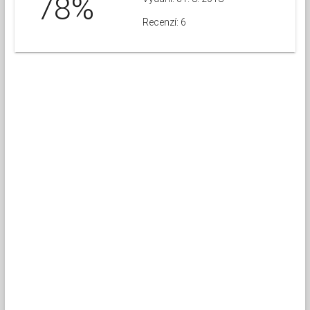
78%
Recenzí: 6