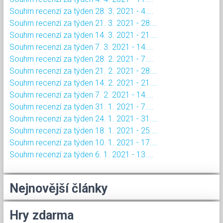
Souhrn recenzí za týden 28. 3. 2021 - 4....
Souhrn recenzí za týden 21. 3. 2021 - 28....
Souhrn recenzí za týden 14. 3. 2021 - 21....
Souhrn recenzí za týden 7. 3. 2021 - 14....
Souhrn recenzí za týden 28. 2. 2021 - 7....
Souhrn recenzí za týden 21. 2. 2021 - 28....
Souhrn recenzí za týden 14. 2. 2021 - 21....
Souhrn recenzí za týden 7. 2. 2021 - 14....
Souhrn recenzí za týden 31. 1. 2021 - 7....
Souhrn recenzí za týden 24. 1. 2021 - 31....
Souhrn recenzí za týden 18. 1. 2021 - 25....
Souhrn recenzí za týden 10. 1. 2021 - 17....
Souhrn recenzí za týden 6. 1. 2021 - 13....
Nejnovější články
Hry zdarma