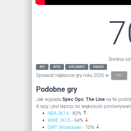
7
Średnia od
#PC
#PS3
#2K GAMES
#YAGER
Sprawdź najlepsze gry roku 2026 w:
PC
Podobne gry
Jak wypada
Spec Ops: The Line
na tle podo
4 razy i jest lepszy niż większość porównywan
north
NBA 2K14
- 82%
south
WWE 2K15
- 64%
south
DIRT Showdown
- 75%