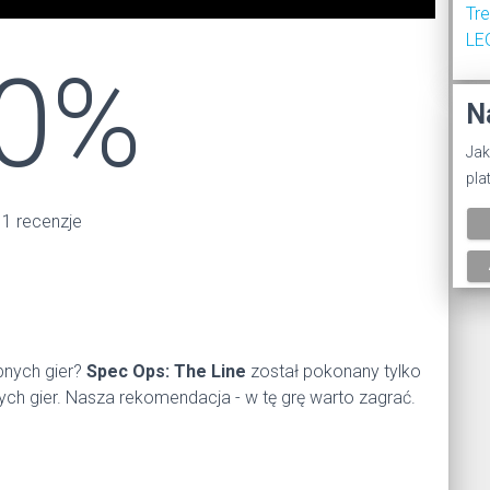
Tr
LE
0%
N
Jak
pla
 1 recenzje
bnych gier?
Spec Ops: The Line
został pokonany tylko
ych gier. Nasza rekomendacja - w tę grę warto zagrać.