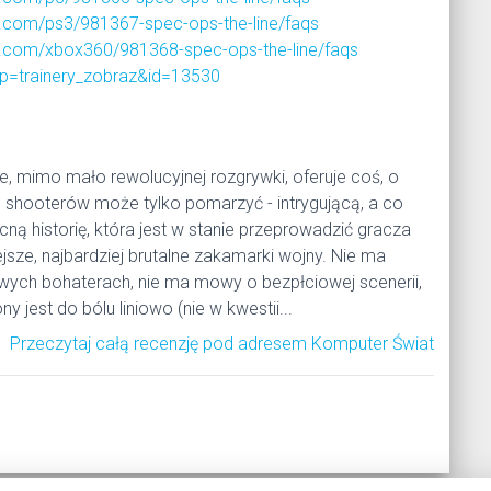
.com/ps3/981367-spec-ops-the-line/faqs
.com/xbox360/981368-spec-ops-the-line/faqs
p=trainery_zobraz&id=13530
e, mimo mało rewolucyjnej rozgrywki, oferuje coś, o
 shooterów może tylko pomarzyć - intrygującą, a co
ną historię, która jest w stanie przeprowadzić gracza
jsze, najbardziej brutalne zakamarki wojny. Nie ma
ych bohaterach, nie ma mowy o bezpłciowej scenerii,
ny jest do bólu liniowo (nie w kwestii...
Przeczytaj całą recenzję pod adresem Komputer Świat