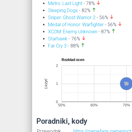
south
Metro: Last Light
- 78%
north
Sleeping Dogs
- 82%
south
Sniper: Ghost Warrior 2
- 56%
south
Medal of Honor: Warfighter
- 56%
north
XCOM: Enemy Unknown
- 87%
south
Starhawk
- 76%
north
Far Cry 3
- 88%
Rozkład ocen
2
Liczyć
1
70
70
0
50%
60%
70%
Poradniki, kody
Przewodnik
https://gamefaqs.gamespot