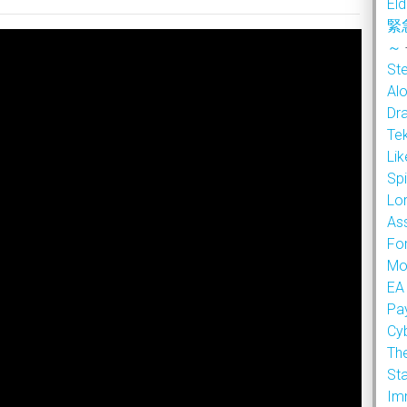
Eld
緊
～
Ste
Alo
Dr
Te
Li
Sp
Lor
As
Fo
Mo
EA
Pa
Cy
Th
Sta
Im