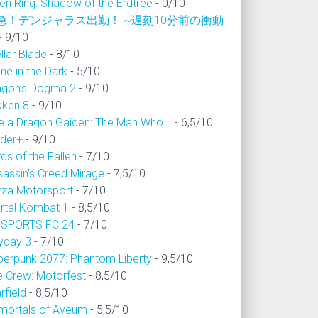
en Ring: Shadow of the Erdtree
- 0/10
急！デンジャラス出勤！ ~遅刻10分前の衝動
- 9/10
llar Blade
- 8/10
ne in the Dark
- 5/10
agon’s Dogma 2
- 9/10
kken 8
- 9/10
ke a Dragon Gaiden: The Man Who...
- 6,5/10
ider+
- 9/10
ds of the Fallen
- 7/10
sassin's Creed Mirage
- 7,5/10
rza Motorsport
- 7/10
rtal Kombat 1
- 8,5/10
 SPORTS FC 24
- 7/10
yday 3
- 7/10
berpunk 2077: Phantom Liberty
- 9,5/10
e Crew: Motorfest
- 8,5/10
rfield
- 8,5/10
mortals of Aveum
- 5,5/10