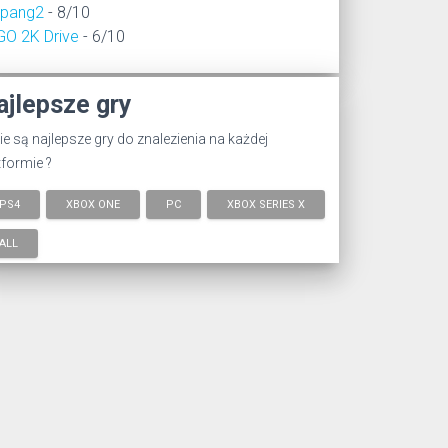
epang2
- 8/10
GO 2K Drive
- 6/10
ajlepsze gry
ie są najlepsze gry do znalezienia na każdej
tformie ?
PS4
XBOX ONE
PC
XBOX SERIES X
ALL