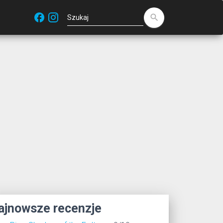
facebook
search
ajnowsze recenzje