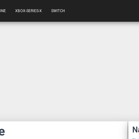
ONE
XBOX-SERIES-X
SWITCH
e
N