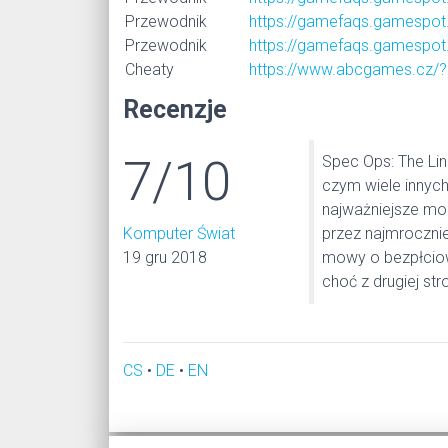
Przewodnik
https://gamefaqs.gamespot
Przewodnik
https://gamefaqs.gamespot
Cheaty
https://www.abcgames.cz/?
Recenzje
7/10
Spec Ops: The Lin
czym wiele innych
najważniejsze moc
Komputer Świat
przez najmrocznie
19 gru 2018
mowy o bezpłciow
choć z drugiej stro
CS
•
DE
•
EN