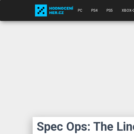
PC
PS4
PS5
XBOX-
Spec Ops: The Lin