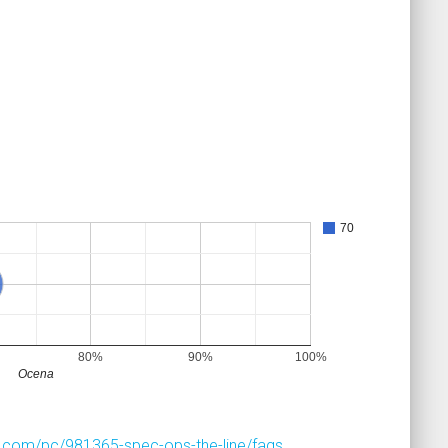
70
80%
90%
100%
Ocena
.com/pc/981365-spec-ops-the-line/faqs